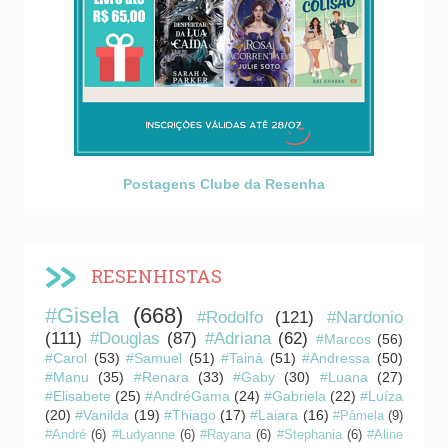
Postagens Clube da Resenha
RESENHISTAS
#Gisela
(668)
#Rodolfo
(121)
#Nardonio
(111)
#Douglas
(87)
#Adriana
(62)
#Marcos
(56)
#Carol
(53)
#Samuel
(51)
#Tainá
(51)
#Andressa
(50)
#Manu
(35)
#Renara
(33)
#Gaby
(30)
#Luana
(27)
#Elisabete
(25)
#AndréGama
(24)
#Gabriela
(22)
#Luíza
(20)
#Vanilda
(19)
#Thiago
(17)
#Laiara
(16)
#Pâmela
(9)
#André
(6)
#Ludyanne
(6)
#Rayana
(6)
#Stephania
(6)
#Aline