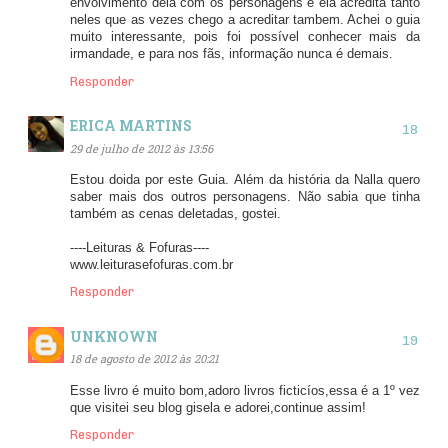
envolvimento dela com os personagens e ela acredita tanto
neles que as vezes chego a acreditar tambem. Achei o guia
muito interessante, pois foi possível conhecer mais da
irmandade, e para nos fãs, informação nunca é demais.
Responder
ERICA MARTINS
29 de julho de 2012 às 13:56
Estou doida por este Guia. Além da história da Nalla quero
saber mais dos outros personagens. Não sabia que tinha
também as cenas deletadas, gostei.
----Leituras & Fofuras----
www.leiturasefofuras.com.br
Responder
UNKNOWN
18 de agosto de 2012 às 20:21
Esse livro é muito bom,adoro livros ficticíos,essa é a 1º vez
que visitei seu blog gisela e adorei,continue assim!
Responder