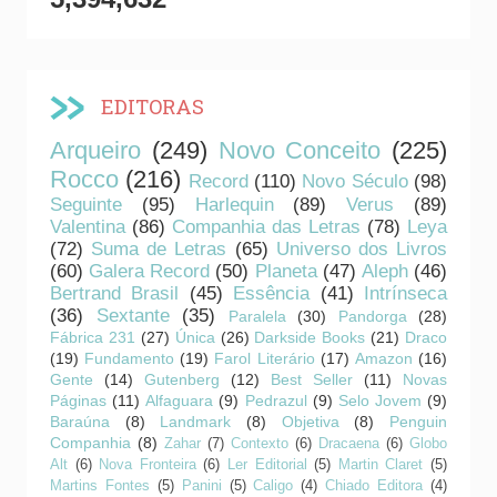
EDITORAS
Arqueiro
(249)
Novo Conceito
(225)
Rocco
(216)
Record
(110)
Novo Século
(98)
Seguinte
(95)
Harlequin
(89)
Verus
(89)
Valentina
(86)
Companhia das Letras
(78)
Leya
(72)
Suma de Letras
(65)
Universo dos Livros
(60)
Galera Record
(50)
Planeta
(47)
Aleph
(46)
Bertrand Brasil
(45)
Essência
(41)
Intrínseca
(36)
Sextante
(35)
Paralela
(30)
Pandorga
(28)
Fábrica 231
(27)
Única
(26)
Darkside Books
(21)
Draco
(19)
Fundamento
(19)
Farol Literário
(17)
Amazon
(16)
Gente
(14)
Gutenberg
(12)
Best Seller
(11)
Novas
Páginas
(11)
Alfaguara
(9)
Pedrazul
(9)
Selo Jovem
(9)
Baraúna
(8)
Landmark
(8)
Objetiva
(8)
Penguin
Companhia
(8)
Zahar
(7)
Contexto
(6)
Dracaena
(6)
Globo
Alt
(6)
Nova Fronteira
(6)
Ler Editorial
(5)
Martin Claret
(5)
Martins Fontes
(5)
Panini
(5)
Caligo
(4)
Chiado Editora
(4)