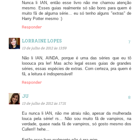
Nunca li IAN, então esse livro não me chamou atenção
mesmo. Esses guias realmente só são bons para quem é
muito fã de alguma série... eu só tenho alguns "extras" de
Harry Potter mesmo :)
Responder
LORRAINE LOPES
13 de julho de 2012 às 13:59
Não li IAN, AINDA, porque é uma das séries que eu tô
looouca pra ler! Mas acho legal esses guias de grandes
séries, essas espécies de extras. Com certeza, pra quem é
fã, a leitura é indispensável!
Responder
JU
13 de julho de 2012 às 17:31
Eu nunca li IAN, não me atraiu não, apesar da mulherada
louca pela série! rs... Não sou muito fã de vampiros, na
verdade, quase nada fã de vampiros, só gosto mesmo dos
Cullen!! hehe...
Então esse livro realmente não é pra mim.