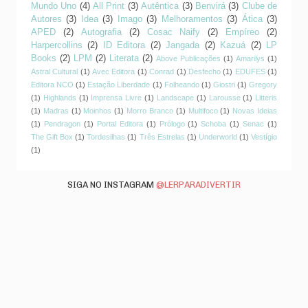
Mundo Uno
(4)
All Print
(3)
Autêntica
(3)
Benvirá
(3)
Clube de
Autores
(3)
Idea
(3)
Imago
(3)
Melhoramentos
(3)
Ática
(3)
APED
(2)
Autografia
(2)
Cosac Naify
(2)
Empíreo
(2)
Harpercollins
(2)
ID Editora
(2)
Jangada
(2)
Kazuá
(2)
LP
Books
(2)
LPM
(2)
Literata
(2)
Above Publicações
(1)
Amarilys
(1)
Astral Cultural
(1)
Avec Editora
(1)
Conrad
(1)
Desfecho
(1)
EDUFES
(1)
Editora NCO
(1)
Estação Liberdade
(1)
Folheando
(1)
Giostri
(1)
Gregory
(1)
Highlands
(1)
Imprensa Livre
(1)
Landscape
(1)
Larousse
(1)
Litteris
(1)
Madras
(1)
Moinhos
(1)
Morro Branco
(1)
Multifoco
(1)
Novas Ideias
(1)
Pendragon
(1)
Portal Editora
(1)
Prólogo
(1)
Schoba
(1)
Senac
(1)
The Gift Box
(1)
Tordesilhas
(1)
Três Estrelas
(1)
Underworld
(1)
Vestígio
(1)
SIGA NO INSTAGRAM
@LERPARADIVERTIR