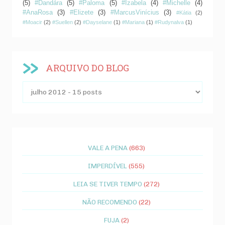
(5)
#Dandára
(5)
#Paloma
(5)
#Izabela
(4)
#Michelle
(4)
#AnaRosa
(3)
#Elizete
(3)
#MarcusVinícius
(3)
#Kátia
(2)
#Moacir
(2)
#Suellen
(2)
#Dayselane
(1)
#Mariana
(1)
#Rudynalva
(1)
ARQUIVO DO BLOG
VALE A PENA
(663)
IMPERDÍVEL
(555)
LEIA SE TIVER TEMPO
(272)
NÃO RECOMENDO
(22)
FUJA
(2)