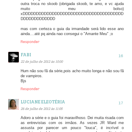
outra troca no skoob (obrigada skoob, te amo, e vc ajuda
muito meu bolso)
xDDDDDDDDDDDDDDDDDDDDDDDDDDDDDDDDDDDDDD
DDDDDDDDDDDDD
mas com certeza o guia da irmandade será lido esse ano
ainda....até pq ainda nao consegui o "Amante Meu" ;o
Responder
FABI
22 de julho de 2012 às 10:00
Hum não sou fã da série,pois acho muito longa e não sou fã
de vampiros.
Bjs
Responder
LUCIANE ELEOTÉRIA
26 de julho de 2012 às 11:05
Adoro a série e o guia foi maravilhoso. Dei muita risada com
as entrevistas com os irmãos. As vezes JR Ward me
assusta por parecer um pouco "louca", é incrível o