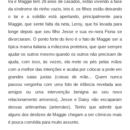
Ira e Maggie tem 28 anos de casados, estão vivendo a fase
da síndrome do ninho vazio, isto é, os filhos estão deixando
o lar e a solidão está apertando, principalmente para
Maggie, que sente falta da neta, Leroy, que foi levada para
longe depois que seu filho Jesse e sua ex-nora Fiona se
divorciaram. O ponto forte do livro é o fato de Maggie ser a
típica mama italiana a mãezona protetora, que quer sempre
ajudar os outros mesmo quando os outros não precisam de
ajuda, com isso, às vezes, ela mete os pés pelas mãos
com a melhor das intenções e acaba por colocar a prole em
grandes saias justas (coisas de mãe... Quem nunca
passou vergonha com uma foto de infância revelada aos
amigos ou uma intervenção benigna ao seu novo
relacionamento amoroso), Jesse e Daisy não escaparam
dessas artimanhas (
artemāes
). Tenho que admitir que
alguns dos deslizes de Maggie chegam a ser cômicos mais
é pouca comédia para muito assunto.