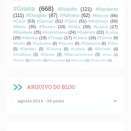
#Gisela
(668)
#Rodolfo
(121)
#Nardonio
(111)
#Douglas
(87)
#Adriana
(62)
#Marcos
(56)
#Carol
(53)
#Samuel
(51)
#Tainá
(51)
#Andressa
(50)
#Manu
(35)
#Renara
(33)
#Gaby
(30)
#Luana
(27)
#Elisabete
(25)
#AndréGama
(24)
#Gabriela
(22)
#Luíza
(20)
#Vanilda
(19)
#Thiago
(17)
#Laiara
(16)
#Pâmela
(9)
#André
(6)
#Ludyanne
(6)
#Rayana
(6)
#Stephania
(6)
#Aline
(5)
#Dandára
(5)
#Paloma
(5)
#Izabela
(4)
#Michelle
(4)
#AnaRosa
(3)
#Elizete
(3)
#MarcusVinícius
(3)
#Kátia
(2)
#Moacir
(2)
#Suellen
(2)
#Dayselane
(1)
#Mariana
(1)
#Rudynalva
(1)
ARQUIVO DO BLOG