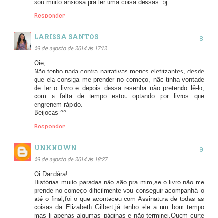
sou muito ansiosa pra ler uma coisa dessas. bj
Responder
LARISSA SANTOS
29 de agosto de 2014 às 17:12
Oie,
Não tenho nada contra narrativas menos eletrizantes, desde
que ela consiga me prender no começo, não tinha vontade
de ler o livro e depois dessa resenha não pretendo lê-lo,
com a falta de tempo estou optando por livros que
engrenem rápido.
Beijocas ^^
Responder
UNKNOWN
29 de agosto de 2014 às 18:27
Oi Dandára!
Histórias muito paradas não são pra mim,se o livro não me
prende no começo dificilmente vou conseguir acompanhá-lo
até o final,foi o que aconteceu com Assinatura de todas as
coisas da Elizabeth Gilbert,já tenho ele a um bom tempo
mas li apenas algumas páginas e não terminei.Quem curte