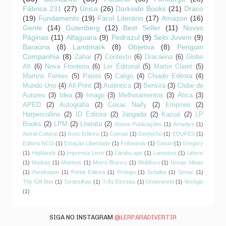
Fábrica 231
(27)
Única
(26)
Darkside Books
(21)
Draco
(19)
Fundamento
(19)
Farol Literário
(17)
Amazon
(16)
Gente
(14)
Gutenberg
(12)
Best Seller
(11)
Novas
Páginas
(11)
Alfaguara
(9)
Pedrazul
(9)
Selo Jovem
(9)
Baraúna
(8)
Landmark
(8)
Objetiva
(8)
Penguin
Companhia
(8)
Zahar
(7)
Contexto
(6)
Dracaena
(6)
Globo
Alt
(6)
Nova Fronteira
(6)
Ler Editorial
(5)
Martin Claret
(5)
Martins Fontes
(5)
Panini
(5)
Caligo
(4)
Chiado Editora
(4)
Mundo Uno
(4)
All Print
(3)
Autêntica
(3)
Benvirá
(3)
Clube de
Autores
(3)
Idea
(3)
Imago
(3)
Melhoramentos
(3)
Ática
(3)
APED
(2)
Autografia
(2)
Cosac Naify
(2)
Empíreo
(2)
Harpercollins
(2)
ID Editora
(2)
Jangada
(2)
Kazuá
(2)
LP
Books
(2)
LPM
(2)
Literata
(2)
Above Publicações
(1)
Amarilys
(1)
Astral Cultural
(1)
Avec Editora
(1)
Conrad
(1)
Desfecho
(1)
EDUFES
(1)
Editora NCO
(1)
Estação Liberdade
(1)
Folheando
(1)
Giostri
(1)
Gregory
(1)
Highlands
(1)
Imprensa Livre
(1)
Landscape
(1)
Larousse
(1)
Litteris
(1)
Madras
(1)
Moinhos
(1)
Morro Branco
(1)
Multifoco
(1)
Novas Ideias
(1)
Pendragon
(1)
Portal Editora
(1)
Prólogo
(1)
Schoba
(1)
Senac
(1)
The Gift Box
(1)
Tordesilhas
(1)
Três Estrelas
(1)
Underworld
(1)
Vestígio
(1)
SIGA NO INSTAGRAM
@LERPARADIVERTIR