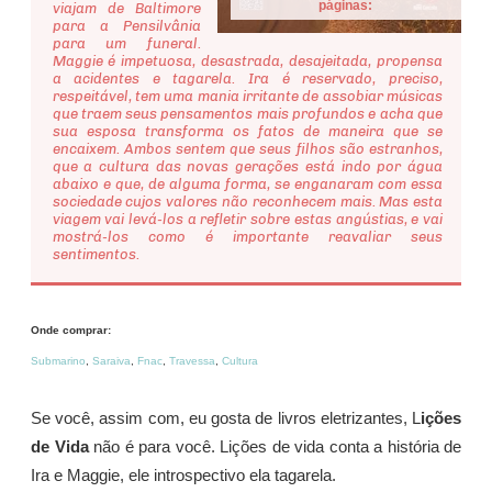
páginas:
viajam de Baltimore
para a Pensilvânia
para um funeral.
Maggie é impetuosa, desastrada, desajeitada, propensa
a acidentes e tagarela. Ira é reservado, preciso,
respeitável, tem uma mania irritante de assobiar músicas
que traem seus pensamentos mais profundos e acha que
sua esposa transforma os fatos de maneira que se
encaixem. Ambos sentem que seus filhos são estranhos,
que a cultura das novas gerações está indo por água
abaixo e que, de alguma forma, se enganaram com essa
sociedade cujos valores não reconhecem mais. Mas esta
viagem vai levá-los a refletir sobre estas angústias, e vai
mostrá-los como é importante reavaliar seus
sentimentos.
Onde comprar:
Submarino
,
Saraiva
,
Fnac
,
Travessa
,
Cultura
Se você, assim com, eu gosta de livros eletrizantes, L
ições
de Vida
não é para você. Lições de vida conta a história de
Ira e Maggie, ele introspectivo ela tagarela.