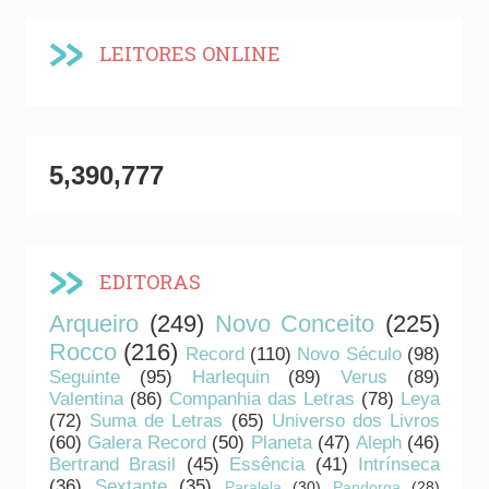
LEITORES ONLINE
5,390,777
EDITORAS
Arqueiro
(249)
Novo Conceito
(225)
Rocco
(216)
Record
(110)
Novo Século
(98)
Seguinte
(95)
Harlequin
(89)
Verus
(89)
Valentina
(86)
Companhia das Letras
(78)
Leya
(72)
Suma de Letras
(65)
Universo dos Livros
(60)
Galera Record
(50)
Planeta
(47)
Aleph
(46)
Bertrand Brasil
(45)
Essência
(41)
Intrínseca
(36)
Sextante
(35)
Paralela
(30)
Pandorga
(28)