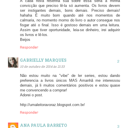
A cada nova resenha sua sobre essa séria a minha
convicção que preciso lê-la só aumenta. Os livros devem
ser instigantes demais, bons demais. Preciso demais!
hahaha É muito bom quando até nos momentos de
calmaria, no momento morno do livro o autor consegue nos
fisgar até o final. Isso é gostoso demais em uma leitura.
Assim que tiver oportunidade, leia-se dinheiro, irei adquirir
os livros e lê-los.
Beijos
Responder
GABRIELLY MARQUES
10 de outubro de 2014 às 21:33
Não estou muito na "vibe" de ler series, estou dando
preferencia a livros únicos MAS Amanhã me interessou
demais, já li muitos comentários positivos e estou quase
me convencendo a comprar!
Adorei o post.
http://umaleitoravoraz.blogspot.com.br/
Responder
ANA PAULA BARRETO