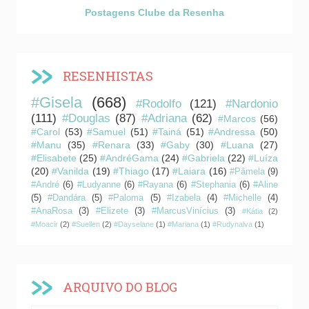
Postagens Clube da Resenha
RESENHISTAS
#Gisela
(668)
#Rodolfo
(121)
#Nardonio
(111)
#Douglas
(87)
#Adriana
(62)
#Marcos
(56)
#Carol
(53)
#Samuel
(51)
#Tainá
(51)
#Andressa
(50)
#Manu
(35)
#Renara
(33)
#Gaby
(30)
#Luana
(27)
#Elisabete
(25)
#AndréGama
(24)
#Gabriela
(22)
#Luíza
(20)
#Vanilda
(19)
#Thiago
(17)
#Laiara
(16)
#Pâmela
(9)
#André
(6)
#Ludyanne
(6)
#Rayana
(6)
#Stephania
(6)
#Aline
(5)
#Dandára
(5)
#Paloma
(5)
#Izabela
(4)
#Michelle
(4)
#AnaRosa
(3)
#Elizete
(3)
#MarcusVinícius
(3)
#Kátia
(2)
#Moacir
(2)
#Suellen
(2)
#Dayselane
(1)
#Mariana
(1)
#Rudynalva
(1)
ARQUIVO DO BLOG