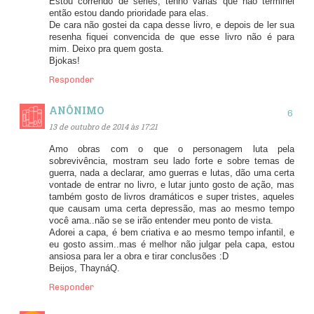
Estou correndo de séries, tenho várias que não terminei
então estou dando prioridade para elas.
De cara não gostei da capa desse livro, e depois de ler sua
resenha fiquei convencida de que esse livro não é para
mim. Deixo pra quem gosta.
Bjokas!
Responder
ANÔNIMO
13 de outubro de 2014 às 17:21
Amo obras com o que o personagem luta pela
sobrevivência, mostram seu lado forte e sobre temas de
guerra, nada a declarar, amo guerras e lutas, dão uma certa
vontade de entrar no livro, e lutar junto gosto de ação, mas
também gosto de livros dramáticos e super tristes, aqueles
que causam uma certa depressão, mas ao mesmo tempo
você ama..não se se irão entender meu ponto de vista.
Adorei a capa, é bem criativa e ao mesmo tempo infantil, e
eu gosto assim..mas é melhor não julgar pela capa, estou
ansiosa para ler a obra e tirar conclusões :D
Beijos, ThaynáQ.
Responder