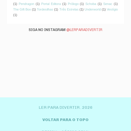
(1)
Pendragon
(1)
Portal Editora
(1)
Prólogo
(1)
Schoba
(1)
Senac
(1)
The Gift Box
(1)
Tordesilhas
(1)
Três Estrelas
(1)
Underworld
(1)
Vestígio
(1)
SIGA NO INSTAGRAM
@LERPARADIVERTIR
LER PARA DIVERTIR .
2026
VOLTAR PARA O TOPO