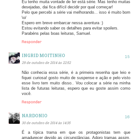
Eu tenho muita vontade de ler está série. Mas tenho muitas
desejadas, dai fica difícil decidir por qual começar!
Pelo que percebi a série vai melhorando... isso é muito bom
\o/
Espero em breve embarcar nessa aventura :)
Estou evitando saber os detalhes para evitar spoilers.
Parabéns pelas boas leituras, Samuel.
Responder
INGRID MOITINHO
29 de outubro de 2014 às 22:52
Não conhecia essa série, é a primeira resenha que leio e
fiquei curiosa! gosto muito de suspense e ação e pelo visto
esse livro tem muito disso.. Vou colocar a série na minha
lista de futuras leituras, espero que eu goste assim como
você.
Responder
NARDONIO
30 de outubro de 2014 às 14:35
É a típica trama em que os protagonistas tem que
amadurecer devido as circunstâncias. Adoro tramas assim.