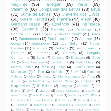
Seguinte
(95)
Harlequin
(89)
Verus
(89)
Valentina
(86)
Companhia das Letras
(78)
Leya
(72)
Suma de Letras
(65)
Universo dos Livros
(60)
Galera Record
(50)
Planeta
(47)
Aleph
(46)
Bertrand Brasil
(45)
Essência
(41)
Intrínseca
(36)
Sextante
(35)
Paralela
(30)
Pandorga
(28)
Fábrica 231
(27)
Única
(26)
Darkside Books
(21)
Draco
(19)
Fundamento
(19)
Farol Literário
(17)
Amazon
(16)
Gente
(14)
Gutenberg
(12)
Best Seller
(11)
Novas
Páginas
(11)
Alfaguara
(9)
Pedrazul
(9)
Selo Jovem
(9)
Baraúna
(8)
Landmark
(8)
Objetiva
(8)
Penguin
Companhia
(8)
Zahar
(7)
Contexto
(6)
Dracaena
(6)
Globo
Alt
(6)
Nova Fronteira
(6)
Ler Editorial
(5)
Martin Claret
(5)
Martins Fontes
(5)
Panini
(5)
Caligo
(4)
Chiado Editora
(4)
Mundo Uno
(4)
All Print
(3)
Autêntica
(3)
Benvirá
(3)
Clube de
Autores
(3)
Idea
(3)
Imago
(3)
Melhoramentos
(3)
Ática
(3)
APED
(2)
Autografia
(2)
Cosac Naify
(2)
Empíreo
(2)
Harpercollins
(2)
ID Editora
(2)
Jangada
(2)
Kazuá
(2)
LP
Books
(2)
LPM
(2)
Literata
(2)
Above Publicações
(1)
Amarilys
(1)
Astral Cultural
(1)
Avec Editora
(1)
Conrad
(1)
Desfecho
(1)
EDUFES
(1)
Editora NCO
(1)
Estação Liberdade
(1)
Folheando
(1)
Giostri
(1)
Gregory
(1)
Highlands
(1)
Imprensa Livre
(1)
Landscape
(1)
Larousse
(1)
Litteris
(1)
Madras
(1)
Moinhos
(1)
Morro Branco
(1)
Multifoco
(1)
Novas Ideias