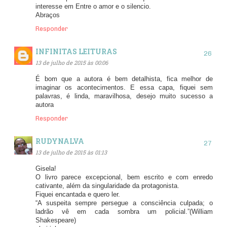
interesse em Entre o amor e o silencio.
Abraços
Responder
INFINITAS LEITURAS
13 de julho de 2015 às 00:06
É bom que a autora é bem detalhista, fica melhor de
imaginar os acontecimentos. E essa capa, fiquei sem
palavras, é linda, maravilhosa, desejo muito sucesso a
autora
Responder
RUDYNALVA
13 de julho de 2015 às 01:13
Gisela!
O livro parece excepcional, bem escrito e com enredo
cativante, além da singularidade da protagonista.
Fiquei encantada e quero ler.
“A suspeita sempre persegue a consciência culpada; o
ladrão vê em cada sombra um policial.”(William
Shakespeare)