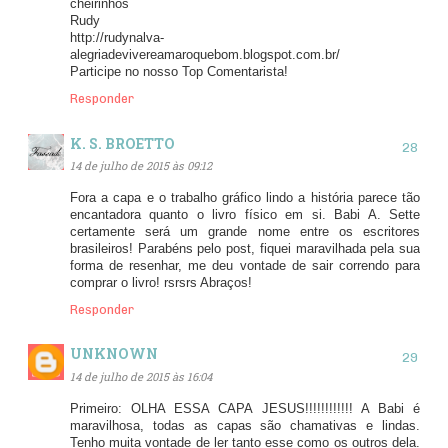
cheirinhos
Rudy
http://rudynalva-
alegriadevivereamaroquebom.blogspot.com.br/
Participe no nosso Top Comentarista!
Responder
K. S. BROETTO
14 de julho de 2015 às 09:12
Fora a capa e o trabalho gráfico lindo a história parece tão
encantadora quanto o livro físico em si. Babi A. Sette
certamente será um grande nome entre os escritores
brasileiros! Parabéns pelo post, fiquei maravilhada pela sua
forma de resenhar, me deu vontade de sair correndo para
comprar o livro! rsrsrs Abraços!
Responder
UNKNOWN
14 de julho de 2015 às 16:04
Primeiro: OLHA ESSA CAPA JESUS!!!!!!!!!!!! A Babi é
maravilhosa, todas as capas são chamativas e lindas.
Tenho muita vontade de ler tanto esse como os outros dela.