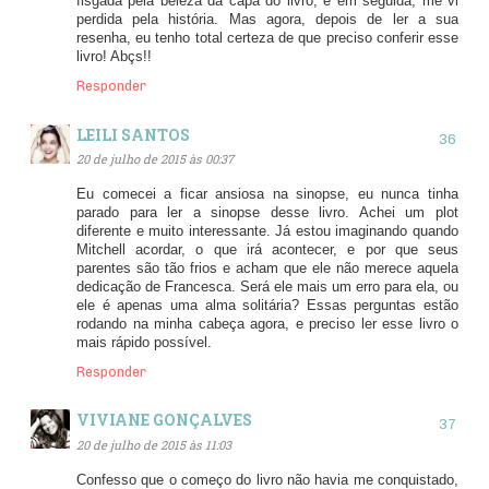
fisgada pela beleza da capa do livro, e em seguida, me vi
perdida pela história. Mas agora, depois de ler a sua
resenha, eu tenho total certeza de que preciso conferir esse
livro! Abçs!!
Responder
LEILI SANTOS
20 de julho de 2015 às 00:37
Eu comecei a ficar ansiosa na sinopse, eu nunca tinha
parado para ler a sinopse desse livro. Achei um plot
diferente e muito interessante. Já estou imaginando quando
Mitchell acordar, o que irá acontecer, e por que seus
parentes são tão frios e acham que ele não merece aquela
dedicação de Francesca. Será ele mais um erro para ela, ou
ele é apenas uma alma solitária? Essas perguntas estão
rodando na minha cabeça agora, e preciso ler esse livro o
mais rápido possível.
Responder
VIVIANE GONÇALVES
20 de julho de 2015 às 11:03
Confesso que o começo do livro não havia me conquistado,