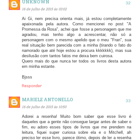
UNKNOWN
16 de julho de 2015 às 03:02
Ai Gi, nem precisa orienta mais, já estou completamente
apaixonada pela autora. Como mencionei no post "A
Promessa da Rosa", achei que fosse a personagem que me
agradou, mas tenho algo a acrescentar, não só a
personagem com o mesmo apelido que o meu "Fran", sua
real situação bem parecida com a minha (tirando o fato do
namorado que até hoje estou a procura kkkkkkk), mas sua
desilusão com tantos fatos me deixa bem cuirosa.
Quero mais do que nunca ter todos os livros desta autora
em minha estante.
Bjsss
Responder
MARIELE ANTONELLO
16 de julho de 2015 às 10:50
Adorei a resenha! Muito bom saber que esse livro é
daqueles que a gente não consegue largar antes de saber o
fim, eu adoro esses tipos de livros que me prendem na
leitura, fiquei super curiosa sobre ela e o Mitchell, ah
preciso ler esse livro, parece ótimo, depois de ler a resenha