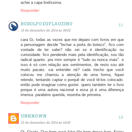
achei a capa lindíssima.
Responder
RODOLFO EUFLAUZINO
15 de dezembro de 2014 às 08:02
cara Gi, todas as vezes que me deparo com livros em que
a personagem decide "fechar a porta do boteco", fico com
vontade de ler sabe? não sei se é identificação ou
curiosidade. fico pendendo mais pela identificação, sou tão
radical quanto. pra mim sempre é "tudo ou nunca mais". e
isso é só com relação aos sentimentos, de resto sou até
muito pacato. vai entender né? cada trecho que você
colocou me chamou a atenção de uma forma, fiquei
relendo, tentando captar o porquê de você tê-los colocado.
então pode imaginar como gostei. quero também ler o livro
porque é uma autora nacional e essa já é uma diferença
imensa. parabéns querida, resenha de primeira.
Responder
UNKNOWN
15 de dezembro de 2014 às 18:05
Oi, Gisela. Que bom ouvir falar tão bem desse livro. Estou