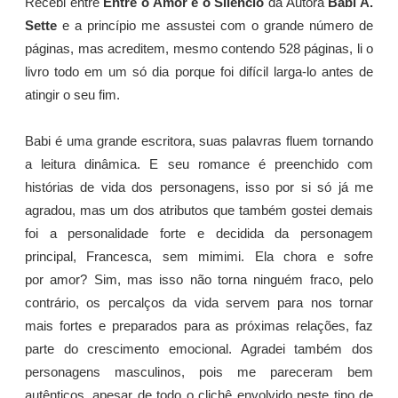
Recebi entre
Entre o Amor e o Silêncio
da Autora
Babi A.
Sette
e a princípio me assustei com o grande número de
páginas, mas acreditem, mesmo contendo 528 páginas, li o
livro todo em um só dia porque foi difícil larga-lo antes de
atingir o seu fim.
Babi é uma grande escritora, suas palavras fluem tornando
a leitura dinâmica. E seu romance é preenchido com
histórias de vida dos personagens, isso por si só já me
agradou, mas um dos atributos que também gostei demais
foi a personalidade forte e decidida da personagem
principal, Francesca, sem mimimi. Ela chora e sofre
por amor? Sim, mas isso não torna ninguém fraco, pelo
contrário, os percalços da vida servem para nos tornar
mais fortes e preparados para as próximas relações, faz
parte do crescimento emocional. Agradei também dos
personagens masculinos, pois me pareceram bem
autênticos, apesar de todo o clichê envolvido neste tipo de