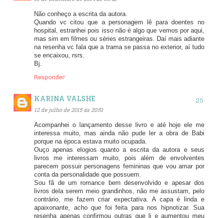
Não conheço a escrita da autora.
Quando vc citou que a personagem lê para doentes no
hospital, estranhei pois isso não é algo que vemos por aqui,
mas sim em filmes ou séries estrangeiras. Daí mais adiante
na resenha vc fala que a trama se passa no exterior, aí tudo
se encaixou, rsrs.
Bj.
Responder
KARINA VALSHE
12 de julho de 2015 às 20:51
Acompanhei o lançamento desse livro e até hoje ele me
interessa muito, mas ainda não pude ler a obra de Babi
porque na época estava muito ocupada.
Ouço apenas elogios quanto a escrita da autora e seus
livros me interessam muito, pois além de envolventes
parecem possuir personagens femininas que vou amar por
conta da personalidade que possuem.
Sou fã de um romance bem desenvolvido e apesar dos
livros dela serem meio grandinhos, não me assustam, pelo
contrário, me fazem criar expectativa. A capa é linda e
apaixonante, acho que foi feita para nos hipnotizar. Sua
resenha apenas confirmou outras que li e aumentou meu