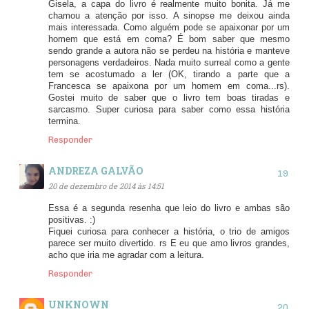
Gisela, a capa do livro é realmente muito bonita. Já me
chamou a atenção por isso. A sinopse me deixou ainda
mais interessada. Como alguém pode se apaixonar por um
homem que está em coma? É bom saber que mesmo
sendo grande a autora não se perdeu na história e manteve
personagens verdadeiros. Nada muito surreal como a gente
tem se acostumado a ler (OK, tirando a parte que a
Francesca se apaixona por um homem em coma...rs).
Gostei muito de saber que o livro tem boas tiradas e
sarcasmo. Super curiosa para saber como essa história
termina.
Responder
ANDREZA GALVÃO
20 de dezembro de 2014 às 14:51
Essa é a segunda resenha que leio do livro e ambas são
positivas. :)
Fiquei curiosa para conhecer a história, o trio de amigos
parece ser muito divertido. rs E eu que amo livros grandes,
acho que iria me agradar com a leitura.
Responder
UNKNOWN