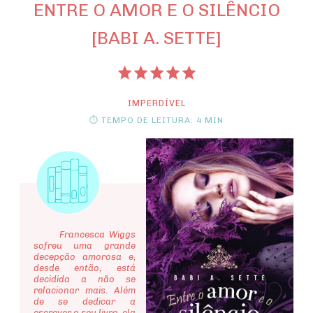
ENTRE O AMOR E O SILÊNCIO
[BABI A. SETTE]
IMPERDÍVEL
⏱ TEMPO DE LEITURA: 4 MIN
Francesca Wiggs
sofreu uma grande
decepção amorosa e,
desde então, está
decidida a não se
relacionar mais. Além
de se dedicar a
escrever o seu livro, ela