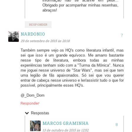
informação não se acanhe em pedir...
Obrigado por acompanhar minhas resenhas,
abraços!
RESPONDER
NARDONIO
29 de setembro de 2015 às 20:18
Também sempre vejo os HQ's como literatura infantil, mas
sei que isso é um grande equívoco. Me amarro bastante
nesse tipo de literatura, embora todas as minhas
experiências tenham sido com a "Turma da Mônica". Nunca
me joguei nesse universo de "Star Wars", mas sei que tem
uma legião de fãs apaixonados. Só sei que vou querer
entrar de cabeça nesse universo e ler/assistir tudo o que for
possível, principalmente esses HQ's.
@_Dom_Dom
Responder
Respostas
MARCOS GRAMINHA
13 de outubro de 2015 às 12:52