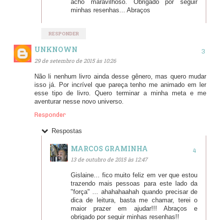
acho maravilhoso. Obrigado por seguir
minhas resenhas... Abraços
RESPONDER
UNKNOWN
29 de setembro de 2015 às 10:26
Não li nenhum livro ainda desse gênero, mas quero mudar
isso já. Por incrível que pareça tenho me animado em ler
esse tipo de livro. Quero terminar a minha meta e me
aventurar nesse novo universo.
Responder
Respostas
MARCOS GRAMINHA
13 de outubro de 2015 às 12:47
Gislaine... fico muito feliz em ver que estou
trazendo mais pessoas para este lado da
"força" ... ahahahaahah quando precisar de
dica de leitura, basta me chamar, terei o
maior prazer em ajudar!!! Abraços e
obrigado por seguir minhas resenhas!!