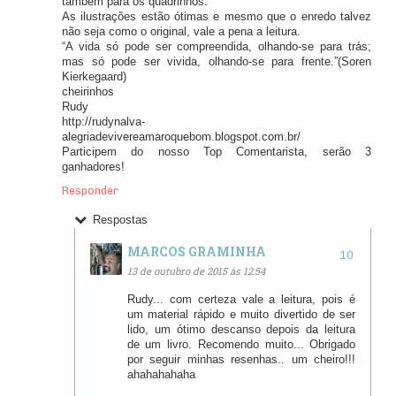
também para os quadrinhos.
As ilustrações estão ótimas e mesmo que o enredo talvez
não seja como o original, vale a pena a leitura.
“A vida só pode ser compreendida, olhando-se para trás;
mas só pode ser vivida, olhando-se para frente.”(Soren
Kierkegaard)
cheirinhos
Rudy
http://rudynalva-
alegriadevivereamaroquebom.blogspot.com.br/
Participem do nosso Top Comentarista, serão 3
ganhadores!
Responder
Respostas
MARCOS GRAMINHA
13 de outubro de 2015 às 12:54
Rudy... com certeza vale a leitura, pois é
um material rápido e muito divertido de ser
lido, um ótimo descanso depois da leitura
de um livro. Recomendo muito... Obrigado
por seguir minhas resenhas.. um cheiro!!!
ahahahahaha