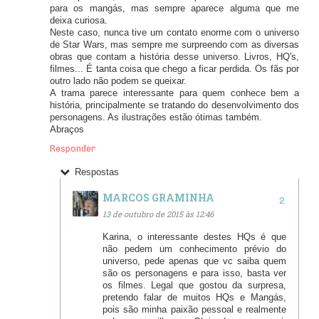
para os mangás, mas sempre aparece alguma que me
deixa curiosa.
Neste caso, nunca tive um contato enorme com o universo
de Star Wars, mas sempre me surpreendo com as diversas
obras que contam a história desse universo. Livros, HQ's,
filmes... É tanta coisa que chego a ficar perdida. Os fãs por
outro lado não podem se queixar.
A trama parece interessante para quem conhece bem a
história, principalmente se tratando do desenvolvimento dos
personagens. As ilustrações estão ótimas também.
Abraços
Responder
Respostas
MARCOS GRAMINHA
13 de outubro de 2015 às 12:46
Karina, o interessante destes HQs é que
não pedem um conhecimento prévio do
universo, pede apenas que vc saiba quem
são os personagens e para isso, basta ver
os filmes. Legal que gostou da surpresa,
pretendo falar de muitos HQs e Mangás,
pois são minha paixão pessoal e realmente