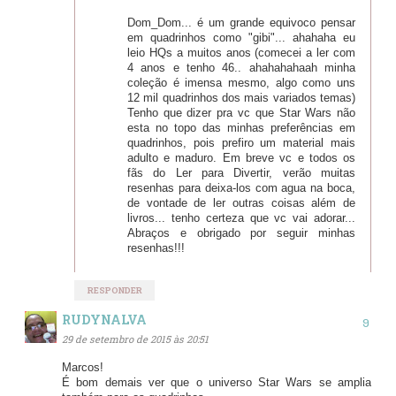
Dom_Dom... é um grande equivoco pensar
em quadrinhos como "gibi"... ahahaha eu
leio HQs a muitos anos (comecei a ler com
4 anos e tenho 46.. ahahahahaah minha
coleção é imensa mesmo, algo como uns
12 mil quadrinhos dos mais variados temas)
Tenho que dizer pra vc que Star Wars não
esta no topo das minhas preferências em
quadrinhos, pois prefiro um material mais
adulto e maduro. Em breve vc e todos os
fãs do Ler para Divertir, verão muitas
resenhas para deixa-los com agua na boca,
de vontade de ler outras coisas além de
livros... tenho certeza que vc vai adorar...
Abraços e obrigado por seguir minhas
resenhas!!!
RESPONDER
RUDYNALVA
29 de setembro de 2015 às 20:51
Marcos!
É bom demais ver que o universo Star Wars se amplia