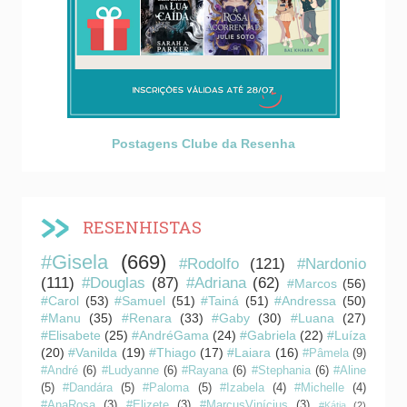
Postagens Clube da Resenha
RESENHISTAS
#Gisela
(669)
#Rodolfo
(121)
#Nardonio
(111)
#Douglas
(87)
#Adriana
(62)
#Marcos
(56)
#Carol
(53)
#Samuel
(51)
#Tainá
(51)
#Andressa
(50)
#Manu
(35)
#Renara
(33)
#Gaby
(30)
#Luana
(27)
#Elisabete
(25)
#AndréGama
(24)
#Gabriela
(22)
#Luíza
(20)
#Vanilda
(19)
#Thiago
(17)
#Laiara
(16)
#Pâmela
(9)
#André
(6)
#Ludyanne
(6)
#Rayana
(6)
#Stephania
(6)
#Aline
(5)
#Dandára
(5)
#Paloma
(5)
#Izabela
(4)
#Michelle
(4)
#AnaRosa
(3)
#Elizete
(3)
#MarcusVinícius
(3)
#Kátia
(2)