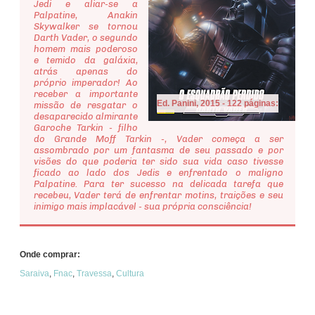
Jedi e aliar-se a
Palpatine, Anakin
Skywalker se tornou
Darth Vader, o segundo
homem mais poderoso
e temido da galáxia,
atrás apenas do
próprio imperador! Ao
receber a importante
Ed. Panini, 2015 - 122 páginas:
missão de resgatar o
desaparecido almirante
Garoche Tarkin - filho
do Grande Moff Tarkin -, Vader começa a ser
assombrado por um fantasma de seu passado e por
visões do que poderia ter sido sua vida caso tivesse
ficado ao lado dos Jedis e enfrentado o maligno
Palpatine. Para ter sucesso na delicada tarefa que
recebeu, Vader terá de enfrentar motins, traições e seu
inimigo mais implacável - sua própria consciência!
Onde comprar:
Saraiva
,
Fnac
,
Travessa
,
Cultura