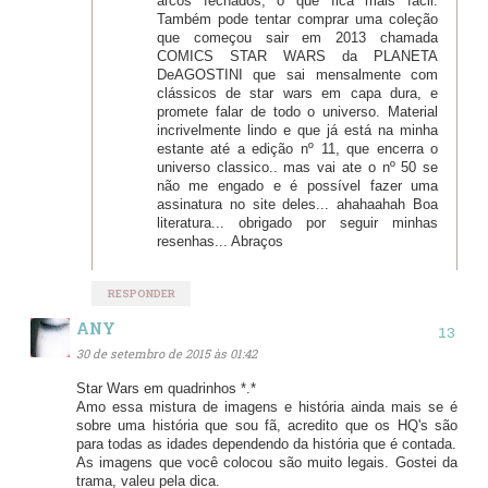
arcos fechados, o que fica mais fácil.
Também pode tentar comprar uma coleção
que começou sair em 2013 chamada
COMICS STAR WARS da PLANETA
DeAGOSTINI que sai mensalmente com
clássicos de star wars em capa dura, e
promete falar de todo o universo. Material
incrivelmente lindo e que já está na minha
estante até a edição nº 11, que encerra o
universo classico.. mas vai ate o nº 50 se
não me engado e é possível fazer uma
assinatura no site deles... ahahaahah Boa
literatura... obrigado por seguir minhas
resenhas... Abraços
RESPONDER
ANY
30 de setembro de 2015 às 01:42
Star Wars em quadrinhos *.*
Amo essa mistura de imagens e história ainda mais se é
sobre uma história que sou fã, acredito que os HQ's são
para todas as idades dependendo da história que é contada.
As imagens que você colocou são muito legais. Gostei da
trama, valeu pela dica.