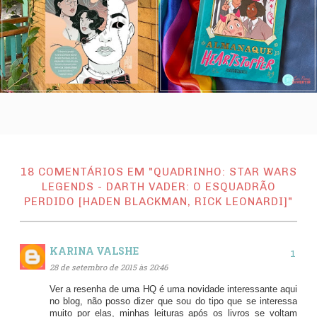
18 COMENTÁRIOS EM "QUADRINHO: STAR WARS
LEGENDS - DARTH VADER: O ESQUADRÃO
PERDIDO [HADEN BLACKMAN, RICK LEONARDI]"
KARINA VALSHE
28 de setembro de 2015 às 20:46
Ver a resenha de uma HQ é uma novidade interessante aqui
no blog, não posso dizer que sou do tipo que se interessa
muito por elas, minhas leituras após os livros se voltam