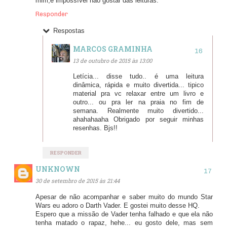
mim,é impossível não gostar das leituras.
Responder
Respostas
MARCOS GRAMINHA
13 de outubro de 2015 às 13:00
Letícia... disse tudo.. é uma leitura
dinâmica, rápida e muito divertida... tipico
material pra vc relaxar entre um livro e
outro... ou pra ler na praia no fim de
semana. Realmente muito divertido...
ahahahaaha Obrigado por seguir minhas
resenhas. Bjs!!
RESPONDER
UNKNOWN
30 de setembro de 2015 às 21:44
Apesar de não acompanhar e saber muito do mundo Star
Wars eu adoro o Darth Vader. E gostei muito desse HQ.
Espero que a missão de Vader tenha falhado e que ela não
tenha matado o rapaz, hehe... eu gosto dele, mas sem