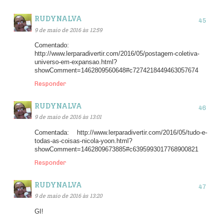
RUDYNALVA
9 de maio de 2016 às 12:59
Comentado:
http://www.lerparadivertir.com/2016/05/postagem-coletiva-
universo-em-expansao.html?
showComment=1462809560648#c7274218449463057674
Responder
RUDYNALVA
9 de maio de 2016 às 13:01
Comentada: http://www.lerparadivertir.com/2016/05/tudo-e-
todas-as-coisas-nicola-yoon.html?
showComment=1462809673885#c6395993017768900821
Responder
RUDYNALVA
9 de maio de 2016 às 13:20
GI!