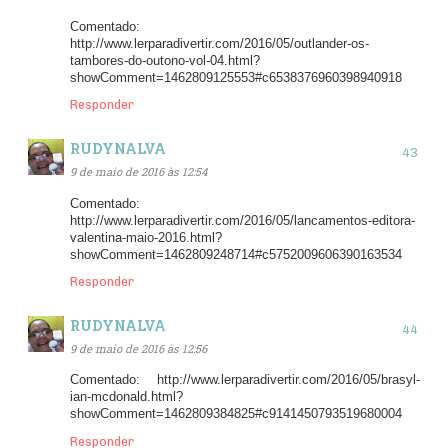
Comentado:
http://www.lerparadivertir.com/2016/05/outlander-os-
tambores-do-outono-vol-04.html?
showComment=1462809125553#c6538376960398940918
Responder
RUDYNALVA
9 de maio de 2016 às 12:54
Comentado:
http://www.lerparadivertir.com/2016/05/lancamentos-editora-
valentina-maio-2016.html?
showComment=1462809248714#c5752009606390163534
Responder
RUDYNALVA
9 de maio de 2016 às 12:56
Comentado: http://www.lerparadivertir.com/2016/05/brasyl-
ian-mcdonald.html?
showComment=1462809384825#c9141450793519680004
Responder