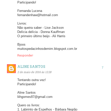
Participando!
Fernanda Lucena
fernandenhaw@hotmail.com
Livros:
Não queira saber - Lise Jackson
Delícia delícia - Donna Kauffman
O primeiro último beijo - Ali Harris
Bjoos
muitospedacinhosdemim.blogspot.com.br
Responder
ALINE SANTOS
2 de maio de 2016 às 12:28
Tentando outra vez!
Participando!
Aline Santos
liihgomes87@gmail.com
Quero os livros:
1. Labirinto de Espelhos - Bárbara Negrão