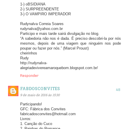
1-) oBSIDIANA
2-) SURPREENDENTE
3-) O VAMPIRO IMPERADOR
Rudynalva Correia Soares
rudynalva@yahoo.com.br
Participo e mais tarde sairá divulgação no blog.
“A sabedoria não nos é dada. É preciso descobri-la por nós
mesmos, depois de uma viagem que ninguém nos pode
poupar ou fazer por nós.” (Marcel Proust)
cheirinhos
Rudy
http://rudynalva-
alegriadevivereamaroquebom.blogspot.com.br/
Responder
FABDOSCONVITES
9 de maio de 2016 às 15:30
Participando!
GFC: Fábrica dos Convites
fabricadosconvites@hotmail.com
Livros:
1. Canção do Cuco
2. Rainhas do Romance