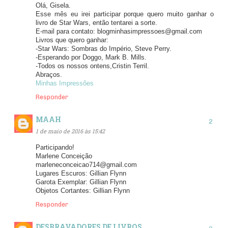
Olá, Gisela.
Esse mês eu irei participar porque quero muito ganhar o
livro de Star Wars, então tentarei a sorte.
E-mail para contato: blogminhasimpressoes@gmail.com
Livros que quero ganhar:
-Star Wars: Sombras do Império, Steve Perry.
-Esperando por Doggo, Mark B. Mills.
-Todos os nossos ontens,Cristin Terril.
Abraços.
Minhas Impressões
Responder
MAAH
1 de maio de 2016 às 15:42
Participando!
Marlene Conceição
marleneconceicao714@gmail.com
Lugares Escuros: Gillian Flynn
Garota Exemplar: Gillian Flynn
Objetos Cortantes: Gillian Flynn
Responder
DESBRAVADORES DE LIVROS