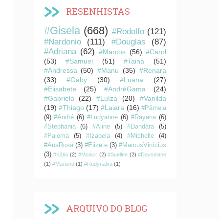
RESENHISTAS
#Gisela
(668)
#Rodolfo
(121)
#Nardonio
(111)
#Douglas
(87)
#Adriana
(62)
#Marcos
(56)
#Carol
(53)
#Samuel
(51)
#Tainá
(51)
#Andressa
(50)
#Manu
(35)
#Renara
(33)
#Gaby
(30)
#Luana
(27)
#Elisabete
(25)
#AndréGama
(24)
#Gabriela
(22)
#Luíza
(20)
#Vanilda
(19)
#Thiago
(17)
#Laiara
(16)
#Pâmela
(9)
#André
(6)
#Ludyanne
(6)
#Rayana
(6)
#Stephania
(6)
#Aline
(5)
#Dandára
(5)
#Paloma
(5)
#Izabela
(4)
#Michelle
(4)
#AnaRosa
(3)
#Elizete
(3)
#MarcusVinícius
(3)
#Kátia
(2)
#Moacir
(2)
#Suellen
(2)
#Dayselane
(1)
#Mariana
(1)
#Rudynalva
(1)
ARQUIVO DO BLOG