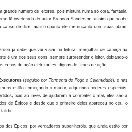
m grande número de leitores, pois mistura numa só obra, fantasia,
 como fã inveterada do autor Brandon Sanderson, assim que soube
não canso de dizer aqui o quanto ele me encanta com suas obras,
rson já sabe que vai viajar na leitura, mergulhar de cabeça na
 este é um dos seus dons, sempre surpreender o leitor, deixando-o
s cenas de ação eletrizantes, dignas de filmes de ação.
Executores
(
seguido por Tormenta de Fogo e Calamidade
), e nas
muns estão começando a mudar, adquirindo poderes especiais,
rtidos, pois ao invés de ajudarem a combater o mal, eles são a
dos de Épicos e desde que o primeiro deles apareceu no céu, o
alida.
s dos Épicos, por verdadeiros super-heróis, que ainda estão por