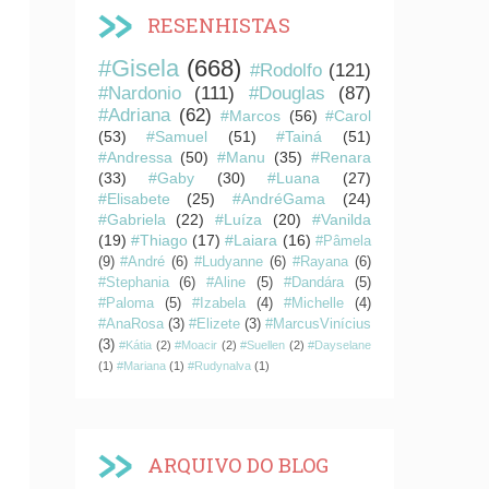
RESENHISTAS
#Gisela
(668)
#Rodolfo
(121)
#Nardonio
(111)
#Douglas
(87)
#Adriana
(62)
#Marcos
(56)
#Carol
(53)
#Samuel
(51)
#Tainá
(51)
#Andressa
(50)
#Manu
(35)
#Renara
(33)
#Gaby
(30)
#Luana
(27)
#Elisabete
(25)
#AndréGama
(24)
#Gabriela
(22)
#Luíza
(20)
#Vanilda
(19)
#Thiago
(17)
#Laiara
(16)
#Pâmela
(9)
#André
(6)
#Ludyanne
(6)
#Rayana
(6)
#Stephania
(6)
#Aline
(5)
#Dandára
(5)
#Paloma
(5)
#Izabela
(4)
#Michelle
(4)
#AnaRosa
(3)
#Elizete
(3)
#MarcusVinícius
(3)
#Kátia
(2)
#Moacir
(2)
#Suellen
(2)
#Dayselane
(1)
#Mariana
(1)
#Rudynalva
(1)
ARQUIVO DO BLOG