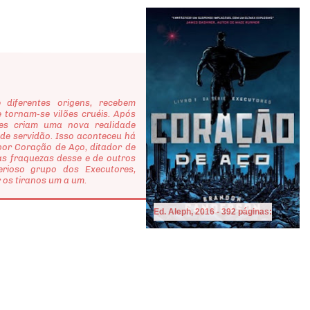
ferentes origens, recebem
 tornam-se vilões cruéis. Após
les criam uma nova realidade
de servidão. Isso aconteceu há
por Coração de Aço, ditador de
as fraquezas desse e de outros
terioso grupo dos Executores,
os tiranos um a um.
Ed. Aleph, 2016 - 392 páginas: