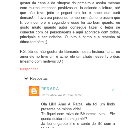
gostar da capa e da sinopse do primeiro e assim mesmo
com muitas resenhas positivas eu ia adiando a leitura, até
que não teve jeito e peguei pra ler e sabe que curti
demais!... Tava era perdendo tempo em não ler e assim que
li, corri comprei o segundo e esse foi tão bom quanto, eu
gosto muito quando autor consegue fazer o leitor se
conectar com os personagens e aqui acontece com todos,
principais e secundários. O livro é ótimo e a resenha tá
ótima também ;)
P.S: Só eu não gostei de Bernardo nessa história haha, eu
amei ele no livro um e achei ele um chato nesse livro dois
(mesmo com motivos :D )
Responder
Respostas
RENARA
22 de abril de 2018 às 11:57
Ola Lili!! Amo A Raiza, ela foi um lindo
presente na minha vida!
Tb fiquei com raiva do Bê nesse livro... Ele
queria cuidar do amigo né!?
Já leu o garoto 3 e o conto do Bê com a