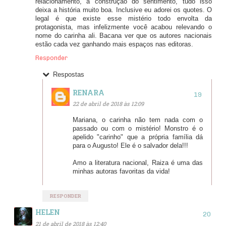
relacionamento, a construção do sentimento, tudo isso
deixa a história muito boa. Inclusive eu adorei os quotes. O
legal é que existe esse mistério todo envolta da
protagonista, mas infelizmente você acabou relevando o
nome do carinha ali. Bacana ver que os autores nacionais
estão cada vez ganhando mais espaços nas editoras.
Responder
Respostas
RENARA
22 de abril de 2018 às 12:09
Mariana, o carinha não tem nada com o
passado ou com o mistério! Monstro é o
apelido "carinho" que a própria família dá
para o Augusto! Ele é o salvador dela!!!
Amo a literatura nacional, Raiza é uma das
minhas autoras favoritas da vida!
RESPONDER
HELEN
21 de abril de 2018 às 12:40