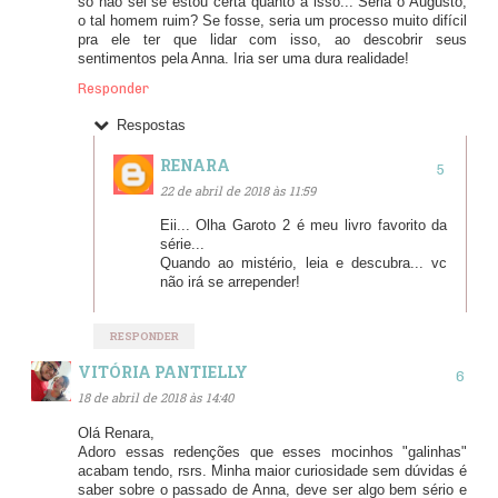
só não sei se estou certa quanto a isso... Seria o Augusto,
o tal homem ruim? Se fosse, seria um processo muito difícil
pra ele ter que lidar com isso, ao descobrir seus
sentimentos pela Anna. Iria ser uma dura realidade!
Responder
Respostas
RENARA
22 de abril de 2018 às 11:59
Eii... Olha Garoto 2 é meu livro favorito da
série...
Quando ao mistério, leia e descubra... vc
não irá se arrepender!
RESPONDER
VITÓRIA PANTIELLY
18 de abril de 2018 às 14:40
Olá Renara,
Adoro essas redenções que esses mocinhos "galinhas"
acabam tendo, rsrs. Minha maior curiosidade sem dúvidas é
saber sobre o passado de Anna, deve ser algo bem sério e