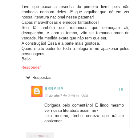
Tive que puxar a resenha do primeiro livro, pois não
conhecia nenhum deles. E que orgulho que dá em ver
nossa literatura nacional nesse patamar!
Capas maravilhosas e enredos fantásticos!
Sou fã também dos romances que começam ali,
devagarinho...e com o tempo, vão se tornando amor de
verdade. Na medida exata que não tem que ser.
A construção! Essa é a parte mais gostosa.
Quero muito poder ler toda a trilogia e me apaixonar pelos
personagens.
Beijo
Responder
Respostas
RENARA
22 de abril de 2018 às 12:06
Obrigada pelo comentário! É lindo mesmo
ver nossa literatura assim né?
Leia mesmo, tenho certeza que irá se
apaixonar
RESPONDER