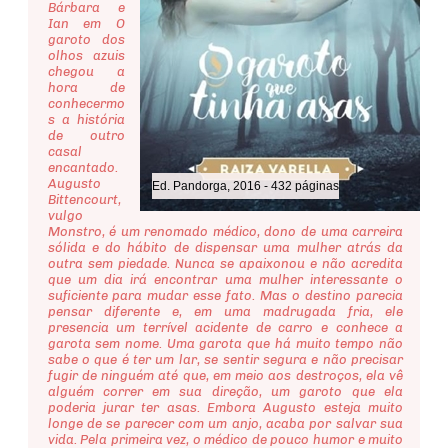
Bárbara e
Ian em O
garoto dos
olhos azuis
chegou a
hora de
conhecermo
s a história
de outro
casal
encantado.
Augusto
Ed. Pandorga, 2016 - 432 páginas
Bittencourt,
vulgo
Monstro, é um renomado médico, dono de uma carreira
sólida e do hábito de dispensar uma mulher atrás da
outra sem piedade. Nunca se apaixonou e não acredita
que um dia irá encontrar uma mulher interessante o
suficiente para mudar esse fato. Mas o destino parecia
pensar diferente e, em uma madrugada fria, ele
presencia um terrível acidente de carro e conhece a
garota sem nome. Uma garota que há muito tempo não
sabe o que é ter um lar, se sentir segura e não precisar
fugir de ninguém até que, em meio aos destroços, ela vê
alguém correr em sua direção, um garoto que ela
poderia jurar ter asas. Embora Augusto esteja muito
longe de se parecer com um anjo, acaba por salvar sua
vida. Pela primeira vez, o médico de pouco humor e muito