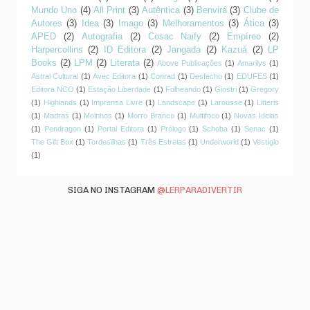
Mundo Uno
(4)
All Print
(3)
Autêntica
(3)
Benvirá
(3)
Clube de
Autores
(3)
Idea
(3)
Imago
(3)
Melhoramentos
(3)
Ática
(3)
APED
(2)
Autografia
(2)
Cosac Naify
(2)
Empíreo
(2)
Harpercollins
(2)
ID Editora
(2)
Jangada
(2)
Kazuá
(2)
LP
Books
(2)
LPM
(2)
Literata
(2)
Above Publicações
(1)
Amarilys
(1)
Astral Cultural
(1)
Avec Editora
(1)
Conrad
(1)
Desfecho
(1)
EDUFES
(1)
Editora NCO
(1)
Estação Liberdade
(1)
Folheando
(1)
Giostri
(1)
Gregory
(1)
Highlands
(1)
Imprensa Livre
(1)
Landscape
(1)
Larousse
(1)
Litteris
(1)
Madras
(1)
Moinhos
(1)
Morro Branco
(1)
Multifoco
(1)
Novas Ideias
(1)
Pendragon
(1)
Portal Editora
(1)
Prólogo
(1)
Schoba
(1)
Senac
(1)
The Gift Box
(1)
Tordesilhas
(1)
Três Estrelas
(1)
Underworld
(1)
Vestígio
(1)
SIGA NO INSTAGRAM
@LERPARADIVERTIR