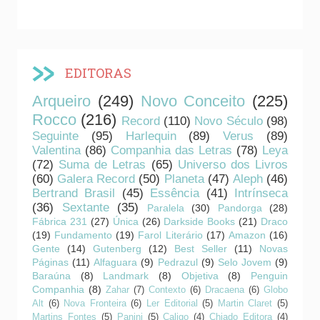
EDITORAS
Arqueiro
(249)
Novo Conceito
(225)
Rocco
(216)
Record
(110)
Novo Século
(98)
Seguinte
(95)
Harlequin
(89)
Verus
(89)
Valentina
(86)
Companhia das Letras
(78)
Leya
(72)
Suma de Letras
(65)
Universo dos Livros
(60)
Galera Record
(50)
Planeta
(47)
Aleph
(46)
Bertrand Brasil
(45)
Essência
(41)
Intrínseca
(36)
Sextante
(35)
Paralela
(30)
Pandorga
(28)
Fábrica 231
(27)
Única
(26)
Darkside Books
(21)
Draco
(19)
Fundamento
(19)
Farol Literário
(17)
Amazon
(16)
Gente
(14)
Gutenberg
(12)
Best Seller
(11)
Novas
Páginas
(11)
Alfaguara
(9)
Pedrazul
(9)
Selo Jovem
(9)
Baraúna
(8)
Landmark
(8)
Objetiva
(8)
Penguin
Companhia
(8)
Zahar
(7)
Contexto
(6)
Dracaena
(6)
Globo
Alt
(6)
Nova Fronteira
(6)
Ler Editorial
(5)
Martin Claret
(5)
Martins Fontes
(5)
Panini
(5)
Caligo
(4)
Chiado Editora
(4)