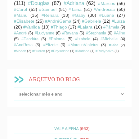
(111)
#Douglas
(87)
#Adriana
(62)
#Marcos
(56)
#Carol
(53)
#Samuel
(51)
#Tainá
(51)
#Andressa
(50)
#Manu
(35)
#Renara
(33)
#Gaby
(30)
#Luana
(27)
#Elisabete
(25)
#AndréGama
(24)
#Gabriela
(22)
#Luíza
(20)
#Vanilda
(19)
#Thiago
(17)
#Laiara
(16)
#Pâmela
(9)
#André
(6)
#Ludyanne
(6)
#Rayana
(6)
#Stephania
(6)
#Aline
(5)
#Dandára
(5)
#Paloma
(5)
#Izabela
(4)
#Michelle
(4)
#AnaRosa
(3)
#Elizete
(3)
#MarcusVinícius
(3)
#Kátia
(2)
#Moacir
(2)
#Suellen
(2)
#Dayselane
(1)
#Mariana
(1)
#Rudynalva
(1)
ARQUIVO DO BLOG
VALE A PENA
(663)