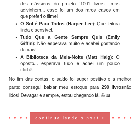
dos clássicos do projeto "1001 livros", mas
adivinhem... esse foi um dos raros casos em
que preferi o filme!
O Sol é Para Todos
(
Harper Lee
): Que leitura
linda e sensível.
Tudo Que a Gente Sempre Quis
(
Emily
Giffin
): Não esperava muito e acabei gostando
demais!
A Biblioteca da Meia-Noite
(
Matt Haig
): O
oposto... esperava tudo e achei um pouco
clichê.
No fim das contas, o saldo foi super positivo e a melhor
parte: consegui baixar meu estoque para
290 livros
não
lidos! Devagar e sempre, estou chegando lá. 💪📖
continue lendo o post »