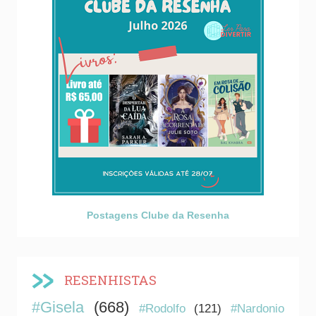
Postagens Clube da Resenha
RESENHISTAS
#Gisela
(668)
#Rodolfo
(121)
#Nardonio