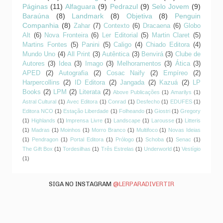
Páginas
(11)
Alfaguara
(9)
Pedrazul
(9)
Selo Jovem
(9)
Baraúna
(8)
Landmark
(8)
Objetiva
(8)
Penguin
Companhia
(8)
Zahar
(7)
Contexto
(6)
Dracaena
(6)
Globo
Alt
(6)
Nova Fronteira
(6)
Ler Editorial
(5)
Martin Claret
(5)
Martins Fontes
(5)
Panini
(5)
Caligo
(4)
Chiado Editora
(4)
Mundo Uno
(4)
All Print
(3)
Autêntica
(3)
Benvirá
(3)
Clube de
Autores
(3)
Idea
(3)
Imago
(3)
Melhoramentos
(3)
Ática
(3)
APED
(2)
Autografia
(2)
Cosac Naify
(2)
Empíreo
(2)
Harpercollins
(2)
ID Editora
(2)
Jangada
(2)
Kazuá
(2)
LP
Books
(2)
LPM
(2)
Literata
(2)
Above Publicações
(1)
Amarilys
(1)
Astral Cultural
(1)
Avec Editora
(1)
Conrad
(1)
Desfecho
(1)
EDUFES
(1)
Editora NCO
(1)
Estação Liberdade
(1)
Folheando
(1)
Giostri
(1)
Gregory
(1)
Highlands
(1)
Imprensa Livre
(1)
Landscape
(1)
Larousse
(1)
Litteris
(1)
Madras
(1)
Moinhos
(1)
Morro Branco
(1)
Multifoco
(1)
Novas Ideias
(1)
Pendragon
(1)
Portal Editora
(1)
Prólogo
(1)
Schoba
(1)
Senac
(1)
The Gift Box
(1)
Tordesilhas
(1)
Três Estrelas
(1)
Underworld
(1)
Vestígio
(1)
SIGA NO INSTAGRAM
@LERPARADIVERTIR