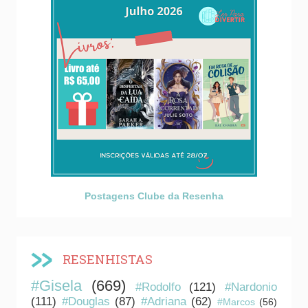
Postagens Clube da Resenha
RESENHISTAS
#Gisela
(669)
#Rodolfo
(121)
#Nardonio
(111)
#Douglas
(87)
#Adriana
(62)
#Marcos
(56)