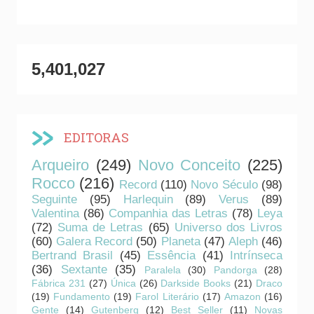
5,401,027
EDITORAS
Arqueiro
(249)
Novo Conceito
(225)
Rocco
(216)
Record
(110)
Novo Século
(98)
Seguinte
(95)
Harlequin
(89)
Verus
(89)
Valentina
(86)
Companhia das Letras
(78)
Leya
(72)
Suma de Letras
(65)
Universo dos Livros
(60)
Galera Record
(50)
Planeta
(47)
Aleph
(46)
Bertrand Brasil
(45)
Essência
(41)
Intrínseca
(36)
Sextante
(35)
Paralela
(30)
Pandorga
(28)
Fábrica 231
(27)
Única
(26)
Darkside Books
(21)
Draco
(19)
Fundamento
(19)
Farol Literário
(17)
Amazon
(16)
Gente
(14)
Gutenberg
(12)
Best Seller
(11)
Novas