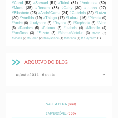
#Carol
(53)
#Samuel
(51)
#Tainá
(51)
#Andressa
(50)
#Manu
(35)
#Renara
(33)
#Gaby
(30)
#Luana
(27)
#Elisabete
(25)
#AndréGama
(24)
#Gabriela
(22)
#Luíza
(20)
#Vanilda
(19)
#Thiago
(17)
#Laiara
(16)
#Pâmela
(9)
#André
(6)
#Ludyanne
(6)
#Rayana
(6)
#Stephania
(6)
#Aline
(5)
#Dandára
(5)
#Paloma
(5)
#Izabela
(4)
#Michelle
(4)
#AnaRosa
(3)
#Elizete
(3)
#MarcusVinícius
(3)
#Kátia
(2)
#Moacir
(2)
#Suellen
(2)
#Dayselane
(1)
#Mariana
(1)
#Rudynalva
(1)
ARQUIVO DO BLOG
VALE A PENA
(663)
IMPERDÍVEL
(555)