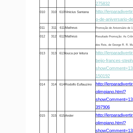
275832
http://lerparadiver
010
310
610
Vinicius Santana
o-de-aniversario-d
011
311
611
Matheus
Promoção de Aniversário de 1
012
312
612
Matheus
Resultado Promoção: As Crôni
dos Reis, de George R. R. Ma
http://lerparadiver
013
313
613
louca por leitura
beijo-frances-steph
showComment=131
150192
http://lerparadivert
014
314
614
Rodolfo Euflauzino
olimpiano.html?
showComment=131
397906
http://lerparadivert
015
315
615
Ander
olimpiano.html?
showComment=131