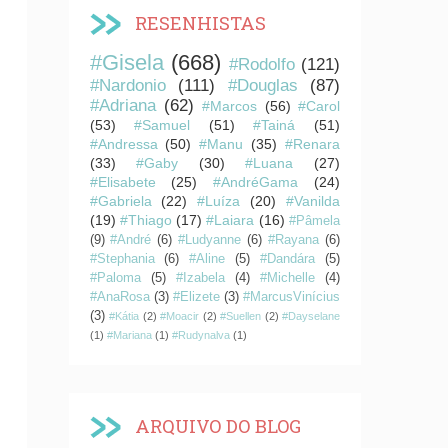
RESENHISTAS
#Gisela
(668)
#Rodolfo
(121)
#Nardonio
(111)
#Douglas
(87)
#Adriana
(62)
#Marcos
(56)
#Carol
(53)
#Samuel
(51)
#Tainá
(51)
#Andressa
(50)
#Manu
(35)
#Renara
(33)
#Gaby
(30)
#Luana
(27)
#Elisabete
(25)
#AndréGama
(24)
#Gabriela
(22)
#Luíza
(20)
#Vanilda
(19)
#Thiago
(17)
#Laiara
(16)
#Pâmela
(9)
#André
(6)
#Ludyanne
(6)
#Rayana
(6)
#Stephania
(6)
#Aline
(5)
#Dandára
(5)
#Paloma
(5)
#Izabela
(4)
#Michelle
(4)
#AnaRosa
(3)
#Elizete
(3)
#MarcusVinícius
(3)
#Kátia
(2)
#Moacir
(2)
#Suellen
(2)
#Dayselane
(1)
#Mariana
(1)
#Rudynalva
(1)
ARQUIVO DO BLOG