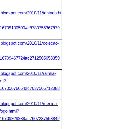
ir.blogspot.com/2010/11/tentada.ht
6709130500#c8780755367979
tir.blogspot.com/2010/11/colecao-
6709467724#c2712505658359
ir.blogspot.com/2010/11/rainha-
ml?
6709676654#c7037566712988
tir.blogspot.com/2010/11/menina-
fogo.html?
6709929989#c7607237553842