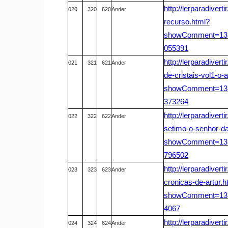
http://lerparadivert
020
320
620
Ander
recurso.html?
showComment=131
055391
http://lerparadiver
021
321
621
Ander
de-cristais-vol1-o-
showComment=131
373264
http://lerparadiver
022
322
622
Ander
setimo-o-senhor-d
showComment=131
796502
http://lerparadiver
023
323
623
Ander
cronicas-de-artur.h
showComment=131
4067
http://lerparadiver
024
324
624
Ander