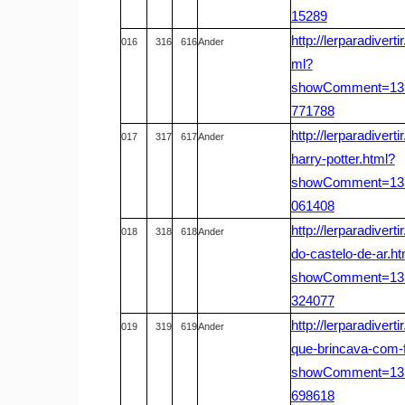
15289
http://lerparadivert
016
316
616
Ander
ml?
showComment=131
771788
http://lerparadiver
017
317
617
Ander
harry-potter.html?
showComment=131
061408
http://lerparadivert
018
318
618
Ander
do-castelo-de-ar.ht
showComment=131
324077
http://lerparadiver
019
319
619
Ander
que-brincava-com-
showComment=131
698618