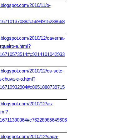
ir.blogspot.com/2010/11/o-
6710137088#c5694915238668
tir.blogspot.com/2010/12/caverna-
arqueiro-e.html?
6710573514#c9214101042933
tir.blogspot.com/2010/12/os-sete-
a-chuva-e-o.html?
6710932904#c8651888739715
tir.blogspot.com/2010/12/as-
tml?
6711380364#c76228985649606
tir.blogspot.com/2010/12/saga-