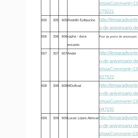
showComment=131
279221
http://lerparadiver
005
305
605
Rodolfo Euflauzino
o-de-aniversario-d
006
306
606
rapha - doce
Post da promo de aniversario
encanto
http://lerparadiver
007
307
607
Ander
o-de-aniversario-d
showComment=131
627922
http://lerparadiver
008
308
608
MDoficial
o-de-aniversario-d
showComment=131
047192
http://lerparadiver
009
309
609
Lucas Lopes Alencar
o-de-aniversario-d
showComment=131