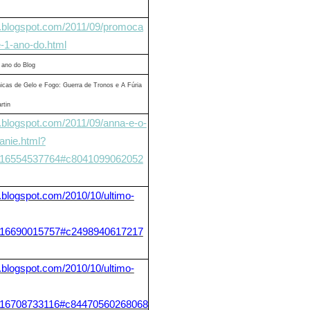
tir.blogspot.com/2011/09/promoca
e-1-ano-do.html
 ano do Blog
cas de Gelo e Fogo: Guerra de Tronos e A Fúria
rtin
tir.blogspot.com/2011/09/anna-e-o-
anie.html?
6554537764#c8041099062052
ir.blogspot.com/2010/10/ultimo-
6690015757#c2498940617217
ir.blogspot.com/2010/10/ultimo-
6708733116#c84470560268068