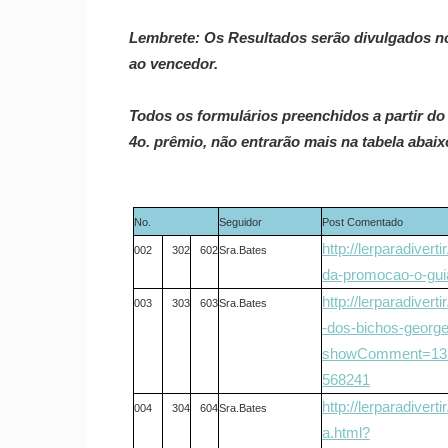
Lembrete:
Os Resultados serão divulgados no 
ao vencedor.
Todos os formulários preenchidos a partir do 
4o. prêmio, não entrarão mais na tabela abaix
No.
Seguidor
Post Comentado
http://lerparadivert
002
302
602
Sra.Bates
da-promocao-o-gui
http://lerparadiver
003
303
603
Sra.Bates
-dos-bichos-george
showComment=131
568241
http://lerparadiver
004
304
604
Sra.Bates
a.html?