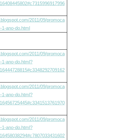
6408445802#c7315996917996
tir.blogspot.com/2011/09/promoca
e-1-ano-do.html
tir.blogspot.com/2011/09/promoca
e-1-ano-do.html?
6444728815#c3348292709162
tir.blogspot.com/2011/09/promoca
e-1-ano-do.html?
6456725445#c3341513761970
tir.blogspot.com/2011/09/promoca
e-1-ano-do.html?
6458038294#c7807033431602