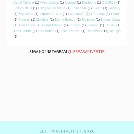
Astral Cultural
(1)
Avec Editora
(1)
Conrad
(1)
Desfecho
(1)
EDUFES
(1)
Editora NCO
(1)
Estação Liberdade
(1)
Folheando
(1)
Giostri
(1)
Gregory
(1)
Highlands
(1)
Imprensa Livre
(1)
Landscape
(1)
Larousse
(1)
Litteris
(1)
Madras
(1)
Moinhos
(1)
Morro Branco
(1)
Multifoco
(1)
Novas Ideias
(1)
Pendragon
(1)
Portal Editora
(1)
Prólogo
(1)
Schoba
(1)
Senac
(1)
The Gift Box
(1)
Tordesilhas
(1)
Três Estrelas
(1)
Underworld
(1)
Vestígio
(1)
SIGA NO INSTAGRAM
@LERPARADIVERTIR
LER PARA DIVERTIR .
2026