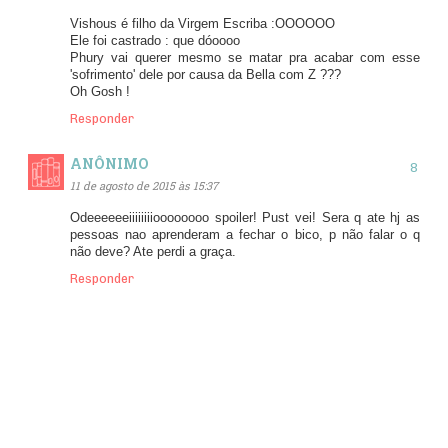
Vishous é filho da Virgem Escriba :OOOOOO
Ele foi castrado : que dóoooo
Phury vai querer mesmo se matar pra acabar com esse
'sofrimento' dele por causa da Bella com Z ???
Oh Gosh !
Responder
ANÔNIMO
11 de agosto de 2015 às 15:37
Odeeeeeeiiiiiiiioooooooo spoiler! Pust vei! Sera q ate hj as
pessoas nao aprenderam a fechar o bico, p não falar o q
não deve? Ate perdi a graça.
Responder