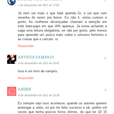
1 de dezembro de 2011 às 17:09
Já nem sei mais o que falar querida Gi, e sei que vem
resenha do sexto pra breve. Eu não li, estou curioso e
ponto. As mulheres alvoroçadas chamam a atenção em
todo bate-papo em que IAN apareça. Já estou achando a
saga uma leitura obrigatória, se não por gosto, pelo menos
para aprender um pouco mais sobre o universo feminino e
as coisas que o cercam. rs.
Responder
ARTHUR SAMPAIO
4 de dezembro de 2011 às 16:47
Isso é um livro de vampiro.
Responder
ANDER
4 de dezembro de 2011 às 22:36
Eu sempre vejo isso acontecer, quando os autores querem
prolongar a série, só por ter feito sucesso e tal, prefiro mil
vezes que tenha poucos livros ótimos, do que ter 10 15