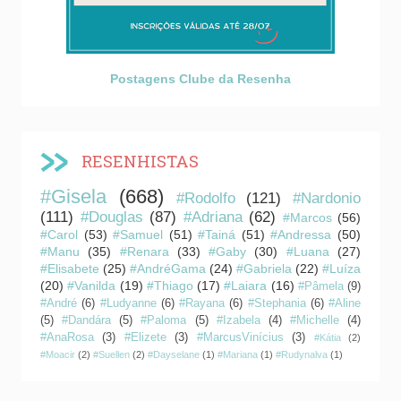
Postagens Clube da Resenha
RESENHISTAS
#Gisela
(668)
#Rodolfo
(121)
#Nardonio
(111)
#Douglas
(87)
#Adriana
(62)
#Marcos
(56)
#Carol
(53)
#Samuel
(51)
#Tainá
(51)
#Andressa
(50)
#Manu
(35)
#Renara
(33)
#Gaby
(30)
#Luana
(27)
#Elisabete
(25)
#AndréGama
(24)
#Gabriela
(22)
#Luíza
(20)
#Vanilda
(19)
#Thiago
(17)
#Laiara
(16)
#Pâmela
(9)
#André
(6)
#Ludyanne
(6)
#Rayana
(6)
#Stephania
(6)
#Aline
(5)
#Dandára
(5)
#Paloma
(5)
#Izabela
(4)
#Michelle
(4)
#AnaRosa
(3)
#Elizete
(3)
#MarcusVinícius
(3)
#Kátia
(2)
#Moacir
(2)
#Suellen
(2)
#Dayselane
(1)
#Mariana
(1)
#Rudynalva
(1)