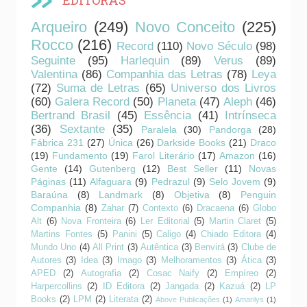
EDITORAS
Arqueiro
(249)
Novo Conceito
(225)
Rocco
(216)
Record
(110)
Novo Século
(98)
Seguinte
(95)
Harlequin
(89)
Verus
(89)
Valentina
(86)
Companhia das Letras
(78)
Leya
(72)
Suma de Letras
(65)
Universo dos Livros
(60)
Galera Record
(50)
Planeta
(47)
Aleph
(46)
Bertrand Brasil
(45)
Essência
(41)
Intrínseca
(36)
Sextante
(35)
Paralela
(30)
Pandorga
(28)
Fábrica 231
(27)
Única
(26)
Darkside Books
(21)
Draco
(19)
Fundamento
(19)
Farol Literário
(17)
Amazon
(16)
Gente
(14)
Gutenberg
(12)
Best Seller
(11)
Novas
Páginas
(11)
Alfaguara
(9)
Pedrazul
(9)
Selo Jovem
(9)
Baraúna
(8)
Landmark
(8)
Objetiva
(8)
Penguin
Companhia
(8)
Zahar
(7)
Contexto
(6)
Dracaena
(6)
Globo
Alt
(6)
Nova Fronteira
(6)
Ler Editorial
(5)
Martin Claret
(5)
Martins Fontes
(5)
Panini
(5)
Caligo
(4)
Chiado Editora
(4)
Mundo Uno
(4)
All Print
(3)
Autêntica
(3)
Benvirá
(3)
Clube de
Autores
(3)
Idea
(3)
Imago
(3)
Melhoramentos
(3)
Ática
(3)
APED
(2)
Autografia
(2)
Cosac Naify
(2)
Empíreo
(2)
Harpercollins
(2)
ID Editora
(2)
Jangada
(2)
Kazuá
(2)
LP
Books
(2)
LPM
(2)
Literata
(2)
Above Publicações
(1)
Amarilys
(1)