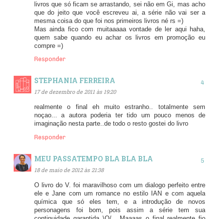
livros que só ficam se arrastando, sei não em Gi, mas acho
que do jeito que você escreveu ai, a série não vai ser a
mesma coisa do que foi nos primeiros livros né rs =)
Mas ainda fico com muitaaaaa vontade de ler aqui haha,
quem sabe quando eu achar os livros em promoção eu
compre =)
Responder
STEPHANIA FERREIRA
17 de dezembro de 2011 às 19:20
realmente o final eh muito estranho.. totalmente sem
noçao... a autora poderia ter tido um pouco menos de
imaginação nesta parte..de todo o resto gostei do livro
Responder
MEU PASSATEMPO BLA BLA BLA
18 de maio de 2012 às 21:38
O livro do V. foi maravilhoso com um dialogo perfeito entre
ele e Jane com um romance no estilo IAN e com aquela
química que só eles tem, e a introdução de novos
personagens foi bom, pois assim a série tem sua
continuidade garantida \O/ . Maaaas o final realmente fio