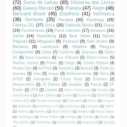
(72)
Suma de Letras
(65)
Universo dos Livros
(60)
Galera Record
(50)
Planeta
(47)
Aleph
(46)
Bertrand Brasil
(45)
Essência
(41)
Intrínseca
(36)
Sextante
(35)
Paralela
(30)
Pandorga
(28)
Fábrica 231
(27)
Única
(26)
Darkside Books
(21)
Draco
(19)
Fundamento
(19)
Farol Literário
(17)
Amazon
(16)
Gente
(14)
Gutenberg
(12)
Best Seller
(11)
Novas
Páginas
(11)
Alfaguara
(9)
Pedrazul
(9)
Selo Jovem
(9)
Baraúna
(8)
Landmark
(8)
Objetiva
(8)
Penguin
Companhia
(8)
Zahar
(7)
Contexto
(6)
Dracaena
(6)
Globo
Alt
(6)
Nova Fronteira
(6)
Ler Editorial
(5)
Martin Claret
(5)
Martins Fontes
(5)
Panini
(5)
Caligo
(4)
Chiado Editora
(4)
Mundo Uno
(4)
All Print
(3)
Autêntica
(3)
Benvirá
(3)
Clube de
Autores
(3)
Idea
(3)
Imago
(3)
Melhoramentos
(3)
Ática
(3)
APED
(2)
Autografia
(2)
Cosac Naify
(2)
Empíreo
(2)
Harpercollins
(2)
ID Editora
(2)
Jangada
(2)
Kazuá
(2)
LP
Books
(2)
LPM
(2)
Literata
(2)
Above Publicações
(1)
Amarilys
(1)
Astral Cultural
(1)
Avec Editora
(1)
Conrad
(1)
Desfecho
(1)
EDUFES
(1)
Editora NCO
(1)
Estação Liberdade
(1)
Folheando
(1)
Giostri
(1)
Gregory
(1)
Highlands
(1)
Imprensa Livre
(1)
Landscape
(1)
Larousse
(1)
Litteris
(1)
Madras
(1)
Moinhos
(1)
Morro Branco
(1)
Multifoco
(1)
Novas Ideias
(1)
Pendragon
(1)
Portal Editora
(1)
Prólogo
(1)
Schoba
(1)
Senac
(1)
The Gift Box
(1)
Tordesilhas
(1)
Três Estrelas
(1)
Underworld
(1)
Vestígio