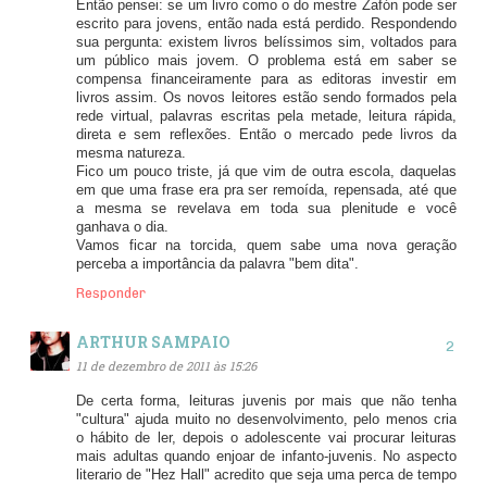
Então pensei: se um livro como o do mestre Zafón pode ser
escrito para jovens, então nada está perdido. Respondendo
sua pergunta: existem livros belíssimos sim, voltados para
um público mais jovem. O problema está em saber se
compensa financeiramente para as editoras investir em
livros assim. Os novos leitores estão sendo formados pela
rede virtual, palavras escritas pela metade, leitura rápida,
direta e sem reflexões. Então o mercado pede livros da
mesma natureza.
Fico um pouco triste, já que vim de outra escola, daquelas
em que uma frase era pra ser remoída, repensada, até que
a mesma se revelava em toda sua plenitude e você
ganhava o dia.
Vamos ficar na torcida, quem sabe uma nova geração
perceba a importância da palavra "bem dita".
Responder
ARTHUR SAMPAIO
11 de dezembro de 2011 às 15:26
De certa forma, leituras juvenis por mais que não tenha
"cultura" ajuda muito no desenvolvimento, pelo menos cria
o hábito de ler, depois o adolescente vai procurar leituras
mais adultas quando enjoar de infanto-juvenis. No aspecto
literario de "Hez Hall" acredito que seja uma perca de tempo