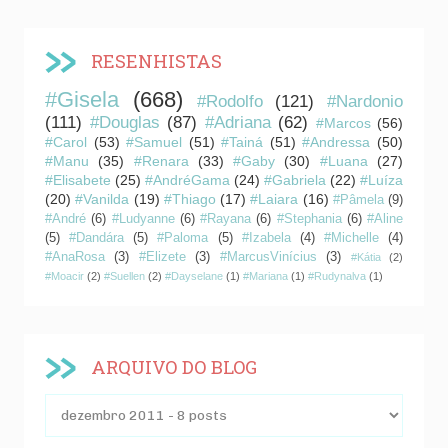
RESENHISTAS
#Gisela
(668)
#Rodolfo
(121)
#Nardonio
(111)
#Douglas
(87)
#Adriana
(62)
#Marcos
(56)
#Carol
(53)
#Samuel
(51)
#Tainá
(51)
#Andressa
(50)
#Manu
(35)
#Renara
(33)
#Gaby
(30)
#Luana
(27)
#Elisabete
(25)
#AndréGama
(24)
#Gabriela
(22)
#Luíza
(20)
#Vanilda
(19)
#Thiago
(17)
#Laiara
(16)
#Pâmela
(9)
#André
(6)
#Ludyanne
(6)
#Rayana
(6)
#Stephania
(6)
#Aline
(5)
#Dandára
(5)
#Paloma
(5)
#Izabela
(4)
#Michelle
(4)
#AnaRosa
(3)
#Elizete
(3)
#MarcusVinícius
(3)
#Kátia
(2)
#Moacir
(2)
#Suellen
(2)
#Dayselane
(1)
#Mariana
(1)
#Rudynalva
(1)
ARQUIVO DO BLOG