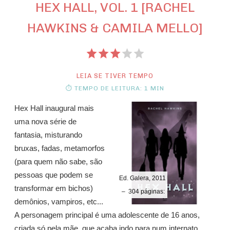
HEX HALL, VOL. 1 [RACHEL
HAWKINS & CAMILA MELLO]
LEIA SE TIVER TEMPO
⏱ TEMPO DE LEITURA: 1 MIN
Hex Hall inaugural mais
uma nova série de
fantasia, misturando
bruxas, fadas, metamorfos
(para quem não sabe, são
pessoas que podem se
Ed. Galera, 2011
transformar em bichos)
– 304 páginas:
demônios, vampiros, etc...
A personagem principal é uma adolescente de 16 anos,
criada só pela mãe, que acaba indo para num internato