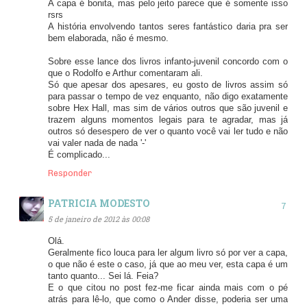
A capa é bonita, mas pelo jeito parece que é somente isso
rsrs
A história envolvendo tantos seres fantástico daria pra ser
bem elaborada, não é mesmo.
Sobre esse lance dos livros infanto-juvenil concordo com o
que o Rodolfo e Arthur comentaram ali.
Só que apesar dos apesares, eu gosto de livros assim só
para passar o tempo de vez enquanto, não digo exatamente
sobre Hex Hall, mas sim de vários outros que são juvenil e
trazem alguns momentos legais para te agradar, mas já
outros só desespero de ver o quanto você vai ler tudo e não
vai valer nada de nada '-'
É complicado...
Responder
PATRICIA MODESTO
5 de janeiro de 2012 às 00:08
Olá.
Geralmente fico louca para ler algum livro só por ver a capa,
o que não é este o caso, já que ao meu ver, esta capa é um
tanto quanto... Sei lá. Feia?
E o que citou no post fez-me ficar ainda mais com o pé
atrás para lê-lo, que como o Ander disse, poderia ser uma