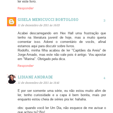
ler este livro.
Responder
GISELA MENICUCCI BORTOLOSO
11 de dezembro de 2011 às 16:03
Acabei descarregando em Hex Hall uma frustração que
tenho na literatura juvenil de hoje, mas a muito queria
comentar isso. Adorei o comentário de vocês, afinal
estamos aqui para discutir sobre livros.
Rodolfo, minha filha acabou de ler "Capitães da Areia" de
Jorge Amado, mas este não vale pois é antigo. Vou apostar
em "Marina". Obrigado pela dica.
Responder
LIDIANE ANDRADE
11 de dezembro de 2011 às 16:41
E por ser somente uma série, eu não estou muito afim de
ler, tenho curiosidade e a capa é bem bonita, mais por
enquanto estou cheia de séries pra ler. hahaha.
obs: quando você ler Um Dia, não esquece de me avisar o
que achou ta? Bjs!