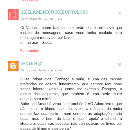
GISELAMENICUCCIBORTOLOSO
14 de maio de 2012 às 21:03
Oi Vanilda, estou fazendo um teste deste aplicativo que
instalei de mensagens. caso voce tenha recibido esta
mensagem me avise, por favor.
um abraço - Gisela
Responder
S♥NINH@!
15 de maio de 2012 às 22:28
Luisa, ótima dica! Conheço a serie, é uma das minhas
preferidas da editora fundamento, que sempre tem boas
series infanto juvenis ( como por exemplo, Rangers, a
ordem dos arqueiros, que também é uma serie muito
querida para mim).
Sabe que Amanhã virou flme também? =O Adoro livros que
são filmes e filmes que são livros, a máquina da midia
sempe faz sua parte... nem sempre as adaptações são
boas, mas o bom, de fato, é que ' ajuda' a difundir a
literatura. quanmtas pessoas não conheceram os livros por
causa de filmes e vice-versa?