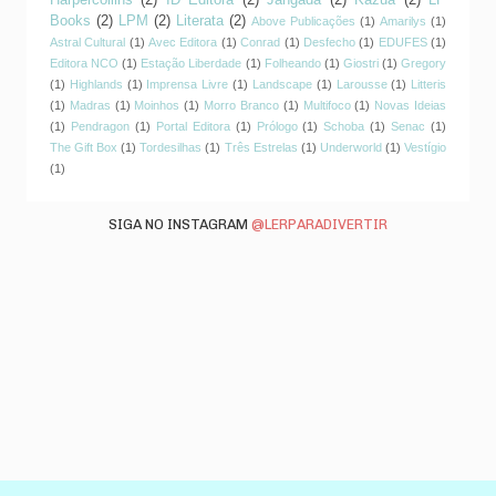
Books
(2)
LPM
(2)
Literata
(2)
Above Publicações
(1)
Amarilys
(1)
Astral Cultural
(1)
Avec Editora
(1)
Conrad
(1)
Desfecho
(1)
EDUFES
(1)
Editora NCO
(1)
Estação Liberdade
(1)
Folheando
(1)
Giostri
(1)
Gregory
(1)
Highlands
(1)
Imprensa Livre
(1)
Landscape
(1)
Larousse
(1)
Litteris
(1)
Madras
(1)
Moinhos
(1)
Morro Branco
(1)
Multifoco
(1)
Novas Ideias
(1)
Pendragon
(1)
Portal Editora
(1)
Prólogo
(1)
Schoba
(1)
Senac
(1)
The Gift Box
(1)
Tordesilhas
(1)
Três Estrelas
(1)
Underworld
(1)
Vestígio
(1)
SIGA NO INSTAGRAM
@LERPARADIVERTIR