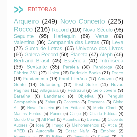
EDITORAS
Arqueiro
(249)
Novo Conceito
(225)
Rocco
(216)
Record
(110)
Novo Século
(98)
Seguinte
(95)
Harlequin
(89)
Verus
(89)
Valentina
(86)
Companhia das Letras
(78)
Leya
(72)
Suma de Letras
(65)
Universo dos Livros
(60)
Galera Record
(50)
Planeta
(47)
Aleph
(46)
Bertrand Brasil
(45)
Essência
(41)
Intrínseca
(36)
Sextante
(35)
Paralela
(30)
Pandorga
(28)
Fábrica 231
(27)
Única
(26)
Darkside Books
(21)
Draco
(19)
Fundamento
(19)
Farol Literário
(17)
Amazon
(16)
Gente
(14)
Gutenberg
(12)
Best Seller
(11)
Novas
Páginas
(11)
Alfaguara
(9)
Pedrazul
(9)
Selo Jovem
(9)
Baraúna
(8)
Landmark
(8)
Objetiva
(8)
Penguin
Companhia
(8)
Zahar
(7)
Contexto
(6)
Dracaena
(6)
Globo
Alt
(6)
Nova Fronteira
(6)
Ler Editorial
(5)
Martin Claret
(5)
Martins Fontes
(5)
Panini
(5)
Caligo
(4)
Chiado Editora
(4)
Mundo Uno
(4)
All Print
(3)
Autêntica
(3)
Benvirá
(3)
Clube de
Autores
(3)
Idea
(3)
Imago
(3)
Melhoramentos
(3)
Ática
(3)
APED
(2)
Autografia
(2)
Cosac Naify
(2)
Empíreo
(2)
Harpercollins
(2)
ID Editora
(2)
Jangada
(2)
Kazuá
(2)
LP