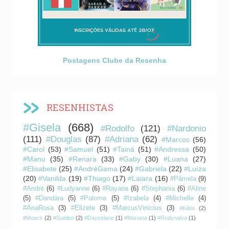
Postagens Clube da Resenha
RESENHISTAS
#Gisela
(668)
#Rodolfo
(121)
#Nardonio
(111)
#Douglas
(87)
#Adriana
(62)
#Marcos
(56)
#Carol
(53)
#Samuel
(51)
#Tainá
(51)
#Andressa
(50)
#Manu
(35)
#Renara
(33)
#Gaby
(30)
#Luana
(27)
#Elisabete
(25)
#AndréGama
(24)
#Gabriela
(22)
#Luíza
(20)
#Vanilda
(19)
#Thiago
(17)
#Laiara
(16)
#Pâmela
(9)
#André
(6)
#Ludyanne
(6)
#Rayana
(6)
#Stephania
(6)
#Aline
(5)
#Dandára
(5)
#Paloma
(5)
#Izabela
(4)
#Michelle
(4)
#AnaRosa
(3)
#Elizete
(3)
#MarcusVinícius
(3)
#Kátia
(2)
#Moacir
(2)
#Suellen
(2)
#Dayselane
(1)
#Mariana
(1)
#Rudynalva
(1)