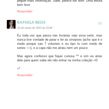
peguei mais informação. Sabe, parece ser bom. Uma leitura
bem leve.
Responder
RAFAELA REGIS
22 de maio de 2012 às 23:40
Eu toda vez que passo nas livrarias vejo essa serie, mas
nunca tive vontade de parar e ler as sinopses (acho que é o
medo porque sao 7 volumes e eu tipo to com medo de
series ¬¬), e a capa não me atraiu nem um pouco.
Mas agora confesso que fiquei curiosa ^^ e sim eu atras
dele para quem sabe ele não entrar na minha coleção =D
=*
Responder