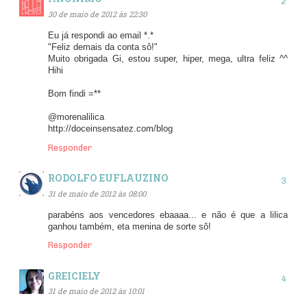
30 de maio de 2012 às 22:30
Eu já respondi ao email *.*
"Feliz demais da conta sô!"
Muito obrigada Gi, estou super, hiper, mega, ultra feliz ^^
Hihi
Bom findi =**
@morenalilica
http://doceinsensatez.com/blog
Responder
RODOLFO EUFLAUZINO
31 de maio de 2012 às 08:00
parabéns aos vencedores ebaaaa... e não é que a lilica
ganhou também, eta menina de sorte sô!
Responder
GREICIELY
31 de maio de 2012 às 10:01