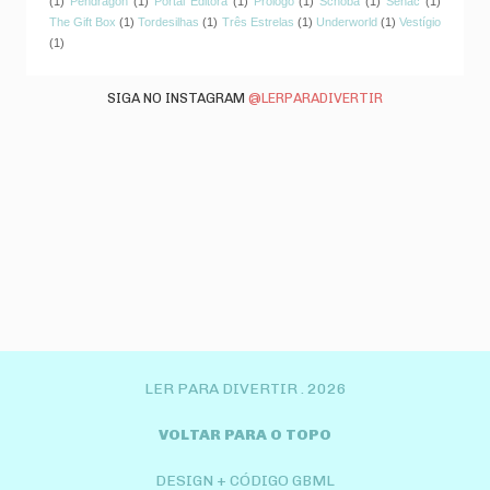
(1)
Pendragon
(1)
Portal Editora
(1)
Prólogo
(1)
Schoba
(1)
Senac
(1)
The Gift Box
(1)
Tordesilhas
(1)
Três Estrelas
(1)
Underworld
(1)
Vestígio
(1)
SIGA NO INSTAGRAM
@LERPARADIVERTIR
LER PARA DIVERTIR .
2026
VOLTAR PARA O TOPO
DESIGN + CÓDIGO GBML