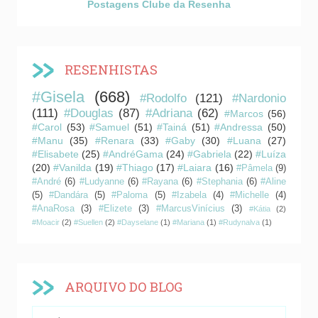
Postagens Clube da Resenha
RESENHISTAS
#Gisela
(668)
#Rodolfo
(121)
#Nardonio
(111)
#Douglas
(87)
#Adriana
(62)
#Marcos
(56)
#Carol
(53)
#Samuel
(51)
#Tainá
(51)
#Andressa
(50)
#Manu
(35)
#Renara
(33)
#Gaby
(30)
#Luana
(27)
#Elisabete
(25)
#AndréGama
(24)
#Gabriela
(22)
#Luíza
(20)
#Vanilda
(19)
#Thiago
(17)
#Laiara
(16)
#Pâmela
(9)
#André
(6)
#Ludyanne
(6)
#Rayana
(6)
#Stephania
(6)
#Aline
(5)
#Dandára
(5)
#Paloma
(5)
#Izabela
(4)
#Michelle
(4)
#AnaRosa
(3)
#Elizete
(3)
#MarcusVinícius
(3)
#Kátia
(2)
#Moacir
(2)
#Suellen
(2)
#Dayselane
(1)
#Mariana
(1)
#Rudynalva
(1)
ARQUIVO DO BLOG