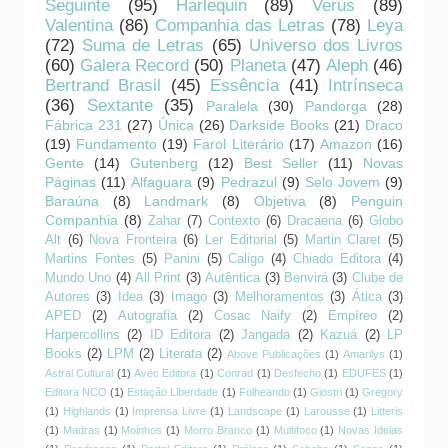
Seguinte
(95)
Harlequin
(89)
Verus
(89)
Valentina
(86)
Companhia das Letras
(78)
Leya
(72)
Suma de Letras
(65)
Universo dos Livros
(60)
Galera Record
(50)
Planeta
(47)
Aleph
(46)
Bertrand Brasil
(45)
Essência
(41)
Intrínseca
(36)
Sextante
(35)
Paralela
(30)
Pandorga
(28)
Fábrica 231
(27)
Única
(26)
Darkside Books
(21)
Draco
(19)
Fundamento
(19)
Farol Literário
(17)
Amazon
(16)
Gente
(14)
Gutenberg
(12)
Best Seller
(11)
Novas
Páginas
(11)
Alfaguara
(9)
Pedrazul
(9)
Selo Jovem
(9)
Baraúna
(8)
Landmark
(8)
Objetiva
(8)
Penguin
Companhia
(8)
Zahar
(7)
Contexto
(6)
Dracaena
(6)
Globo
Alt
(6)
Nova Fronteira
(6)
Ler Editorial
(5)
Martin Claret
(5)
Martins Fontes
(5)
Panini
(5)
Caligo
(4)
Chiado Editora
(4)
Mundo Uno
(4)
All Print
(3)
Autêntica
(3)
Benvirá
(3)
Clube de
Autores
(3)
Idea
(3)
Imago
(3)
Melhoramentos
(3)
Ática
(3)
APED
(2)
Autografia
(2)
Cosac Naify
(2)
Empíreo
(2)
Harpercollins
(2)
ID Editora
(2)
Jangada
(2)
Kazuá
(2)
LP
Books
(2)
LPM
(2)
Literata
(2)
Above Publicações
(1)
Amarilys
(1)
Astral Cultural
(1)
Avec Editora
(1)
Conrad
(1)
Desfecho
(1)
EDUFES
(1)
Editora NCO
(1)
Estação Liberdade
(1)
Folheando
(1)
Giostri
(1)
Gregory
(1)
Highlands
(1)
Imprensa Livre
(1)
Landscape
(1)
Larousse
(1)
Litteris
(1)
Madras
(1)
Moinhos
(1)
Morro Branco
(1)
Multifoco
(1)
Novas Ideias