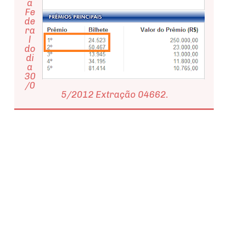
a
Fe
de
ra
l
do
di
a
30
/0
5/2012 Extração 04662.