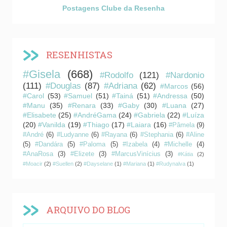
Postagens Clube da Resenha
RESENHISTAS
#Gisela
(668)
#Rodolfo
(121)
#Nardonio
(111)
#Douglas
(87)
#Adriana
(62)
#Marcos
(56)
#Carol
(53)
#Samuel
(51)
#Tainá
(51)
#Andressa
(50)
#Manu
(35)
#Renara
(33)
#Gaby
(30)
#Luana
(27)
#Elisabete
(25)
#AndréGama
(24)
#Gabriela
(22)
#Luíza
(20)
#Vanilda
(19)
#Thiago
(17)
#Laiara
(16)
#Pâmela
(9)
#André
(6)
#Ludyanne
(6)
#Rayana
(6)
#Stephania
(6)
#Aline
(5)
#Dandára
(5)
#Paloma
(5)
#Izabela
(4)
#Michelle
(4)
#AnaRosa
(3)
#Elizete
(3)
#MarcusVinícius
(3)
#Kátia
(2)
#Moacir
(2)
#Suellen
(2)
#Dayselane
(1)
#Mariana
(1)
#Rudynalva
(1)
ARQUIVO DO BLOG