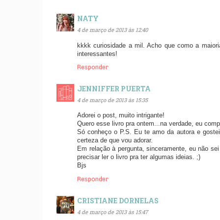
NATY
4 de março de 2013 às 12:40
kkkk curiosidade a mil. Acho que como a maioria
interessantes!
Responder
JENNIFFER PUERTA
4 de março de 2013 às 15:35
Adorei o post, muito intrigante!
Quero esse livro pra ontem...na verdade, eu compr
Só conheço o P.S. Eu te amo da autora e gostei 
certeza de que vou adorar.
Em relação à pergunta, sinceramente, eu não sei
precisar ler o livro pra ter algumas ideias. ;)
Bjs
Responder
CRISTIANE DORNELAS
4 de março de 2013 às 15:47