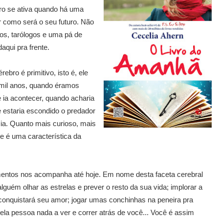
ro se ativa quando há uma
 como será o seu futuro. Não
os, tarólogos e uma pá de
aqui pra frente.
bro é primitivo, isto é, ele
mil anos, quando éramos
 ia acontecer, quando acharia
 estaria escondido o predador
cia. Quanto mais curioso, mais
de é uma característica da
mentos nos acompanha até hoje. Em nome desta faceta cerebral
guém olhar as estrelas e prever o resto da sua vida; implorar a
onquistará seu amor; jogar umas conchinhas na peneira pra
uela pessoa nada a ver e correr atrás de você... Você é assim