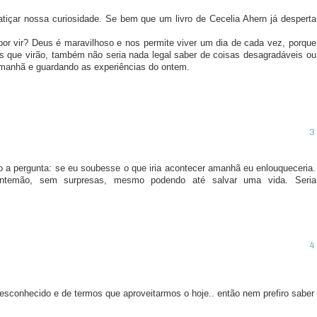
atiçar nossa curiosidade. Se bem que um livro de Cecelia Ahern já desperta
or vir? Deus é maravilhoso e nos permite viver um dia de cada vez, porque
 que virão, também não seria nada legal saber de coisas desagradáveis ou
 amanhã e guardando as experiências do ontem.
do a pergunta: se eu soubesse o que iria acontecer amanhã eu enlouqueceria.
antemão, sem surpresas, mesmo podendo até salvar uma vida. Seria
desconhecido e de termos que aproveitarmos o hoje.. então nem prefiro saber