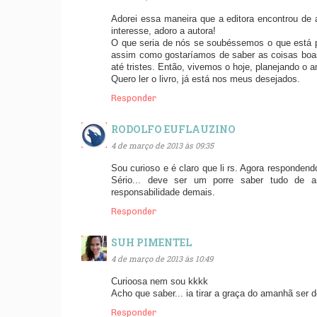
Adorei essa maneira que a editora encontrou de 
interesse, adoro a autora!
O que seria de nós se soubéssemos o que está p
assim como gostaríamos de saber as coisas boas
até tristes. Então, vivemos o hoje, planejando o
Quero ler o livro, já está nos meus desejados.
Responder
RODOLFO EUFLAUZINO
4 de março de 2013 às 09:35
Sou curioso e é claro que li rs. Agora responden
Sério... deve ser um porre saber tudo de 
responsabilidade demais.
Responder
SUH PIMENTEL
4 de março de 2013 às 10:49
Curioosa nem sou kkkk
Acho que saber... ia tirar a graça do amanhã ser 
Responder