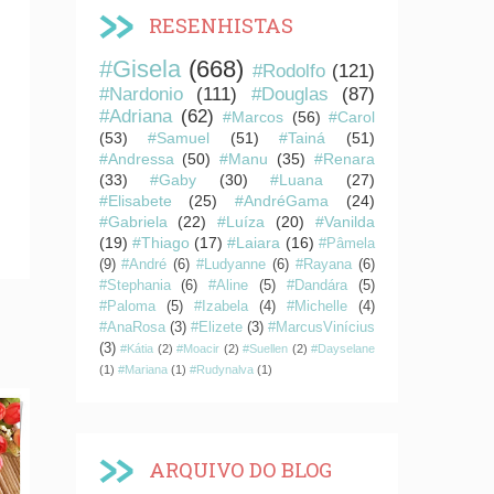
RESENHISTAS
#Gisela
(668)
#Rodolfo
(121)
#Nardonio
(111)
#Douglas
(87)
#Adriana
(62)
#Marcos
(56)
#Carol
(53)
#Samuel
(51)
#Tainá
(51)
#Andressa
(50)
#Manu
(35)
#Renara
(33)
#Gaby
(30)
#Luana
(27)
#Elisabete
(25)
#AndréGama
(24)
#Gabriela
(22)
#Luíza
(20)
#Vanilda
(19)
#Thiago
(17)
#Laiara
(16)
#Pâmela
(9)
#André
(6)
#Ludyanne
(6)
#Rayana
(6)
#Stephania
(6)
#Aline
(5)
#Dandára
(5)
#Paloma
(5)
#Izabela
(4)
#Michelle
(4)
#AnaRosa
(3)
#Elizete
(3)
#MarcusVinícius
(3)
#Kátia
(2)
#Moacir
(2)
#Suellen
(2)
#Dayselane
(1)
#Mariana
(1)
#Rudynalva
(1)
ARQUIVO DO BLOG