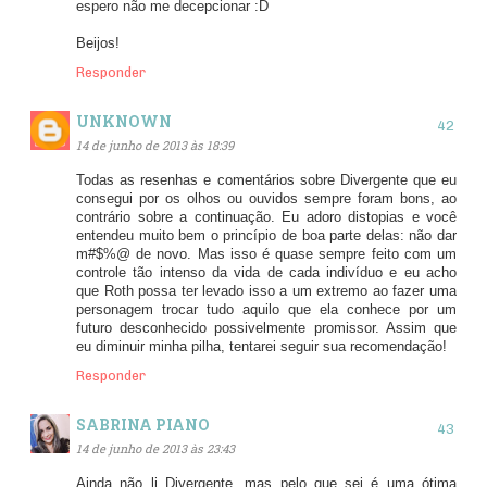
espero não me decepcionar :D
Beijos!
Responder
UNKNOWN
14 de junho de 2013 às 18:39
Todas as resenhas e comentários sobre Divergente que eu
consegui por os olhos ou ouvidos sempre foram bons, ao
contrário sobre a continuação. Eu adoro distopias e você
entendeu muito bem o princípio de boa parte delas: não dar
m#$%@ de novo. Mas isso é quase sempre feito com um
controle tão intenso da vida de cada indivíduo e eu acho
que Roth possa ter levado isso a um extremo ao fazer uma
personagem trocar tudo aquilo que ela conhece por um
futuro desconhecido possivelmente promissor. Assim que
eu diminuir minha pilha, tentarei seguir sua recomendação!
Responder
SABRINA PIANO
14 de junho de 2013 às 23:43
Ainda não li Divergente, mas pelo que sei é uma ótima