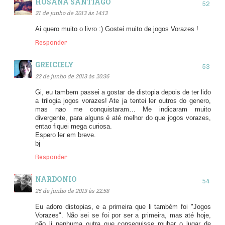
HOSANA SANTIAGO
21 de junho de 2013 às 14:13
Ai quero muito o livro :) Gostei muito de jogos Vorazes !
Responder
GREICIELY
22 de junho de 2013 às 20:36
Gi, eu tambem passei a gostar de distopia depois de ter lido
a trilogia jogos vorazes! Ate ja tentei ler outros do genero,
mas nao me conquistaram… Me indicaram muito
divergente, para alguns é até melhor do que jogos vorazes,
entao fiquei mega curiosa.
Espero ler em breve.
bj
Responder
NARDONIO
25 de junho de 2013 às 22:58
Eu adoro distopias, e a primeira que li também foi "Jogos
Vorazes". Não sei se foi por ser a primeira, mas até hoje,
não li nenhuma outra que conseguisse roubar o lugar de