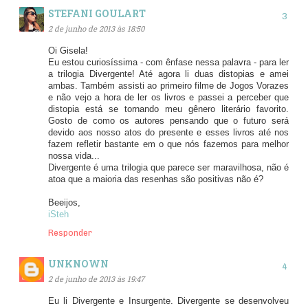
STEFANI GOULART
2 de junho de 2013 às 18:50
Oi Gisela!
Eu estou curiosíssima - com ênfase nessa palavra - para ler
a trilogia Divergente! Até agora li duas distopias e amei
ambas. Também assisti ao primeiro filme de Jogos Vorazes
e não vejo a hora de ler os livros e passei a perceber que
distopia está se tornando meu gênero literário favorito.
Gosto de como os autores pensando que o futuro será
devido aos nosso atos do presente e esses livros até nos
fazem refletir bastante em o que nós fazemos para melhor
nossa vida...
Divergente é uma trilogia que parece ser maravilhosa, não é
atoa que a maioria das resenhas são positivas não é?
Beeijos,
iSteh
Responder
UNKNOWN
2 de junho de 2013 às 19:47
Eu li Divergente e Insurgente. Divergente se desenvolveu