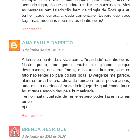
segundo lugar, já que eu adoro um thriller psicológico. Mas
as pessoas têm falado tão bem da trilogia de Roth que eu
tenho ficado curiosa a cada comentário. Espero que você
faça mais resenhas sobre livros de distopias!
Responder
ANA PAULA BARRETO
3 de junho de 2013 às 00:27
Adorei seu ponto de vista sobre a "realidade" das distopias.
Neste ponto, eu gosto muito do gênero, porque
desmascara, de certa forma, a natureza humana, que de
fato não tende só para coisas boas. Divergente me parece,
além de uma história cheia de tensão e bons personagens,
uma critica acertada à sociedade (seja de qual época for) e
às atitudes escolhidas pela humanidade.
Tenho muita vontade de ler e espero poder fazer isto em
breve.
bjs
Responder
BRENDA HENRIQUE
3 de junho de 2013 às 06:35