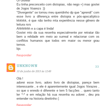
Oi Gisela!
Eu tinha preconceito com distopias, não nego =) mas gostei
de Jogos Voarezs :))
"Divergente" se tornou meu queridinho dp que "aprendi" com
esse livro a diferença entre distopia e pós-apocalíptico
kkkkkk, é que não tenho mta experiência nesse gênero de
leitura rsrs
Ahhhhhhh e a capa é linda!
Gostei mto da sua resenha especialmente por retratar tão
bem a relidade em meio ao surreal e relacionar com os
conflitos humanos que todos em maior ou menor grau
temos.
bjs
Responder
UNKNOWN
10 de junho de 2013 às 12:49
Olá !
adorei esse livro, adoro livro de distopias, pareçe bem
interessante , e ele é aparentemente igual Jogos Vorazes ,
so que o enredo é diferente e tem 5 facções .. quero tanto
ler *-* e em relação há sua resenha eu adorei , deu pra
entender na historia direitinho (:
Responder