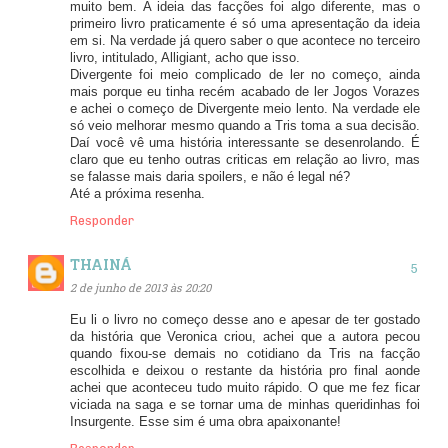
muito bem. A ideia das facções foi algo diferente, mas o
primeiro livro praticamente é só uma apresentação da ideia
em si. Na verdade já quero saber o que acontece no terceiro
livro, intitulado, Alligiant, acho que isso.
Divergente foi meio complicado de ler no começo, ainda
mais porque eu tinha recém acabado de ler Jogos Vorazes
e achei o começo de Divergente meio lento. Na verdade ele
só veio melhorar mesmo quando a Tris toma a sua decisão.
Daí você vê uma história interessante se desenrolando. É
claro que eu tenho outras criticas em relação ao livro, mas
se falasse mais daria spoilers, e não é legal né?
Até a próxima resenha.
Responder
THAINÁ
2 de junho de 2013 às 20:20
Eu li o livro no começo desse ano e apesar de ter gostado
da história que Veronica criou, achei que a autora pecou
quando fixou-se demais no cotidiano da Tris na facção
escolhida e deixou o restante da história pro final aonde
achei que aconteceu tudo muito rápido. O que me fez ficar
viciada na saga e se tornar uma de minhas queridinhas foi
Insurgente. Esse sim é uma obra apaixonante!