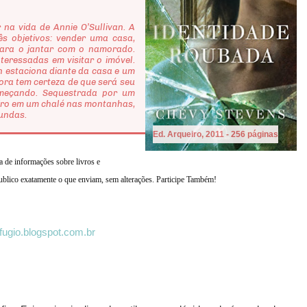
 vida de Annie O’Sullivan. A
s objetivos: vender uma casa,
para o jantar com o namorado.
eressadas em visitar o imóvel.
n estaciona diante da casa e um
ora tem certeza de que será seu
omeçando. Sequestrada por um
eiro em um chalé nas montanhas,
undas.
Ed. Arqueiro, 2011 - 256 páginas
ca de informações sobre livros e
 Publico exatamente o que enviam, sem alterações. Participe Também!
fugio.blogspot.com.br