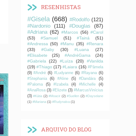
RESENHISTAS
#Gisela
(668)
#Rodolfo
(121)
#Nardonio
(111)
#Douglas
(87)
#Adriana
(62)
#Marcos
(56)
#Carol
(53)
#Samuel
(51)
#Tainá
(51)
#Andressa
(50)
#Manu
(35)
#Renara
(33)
#Gaby
(30)
#Luana
(27)
#Elisabete
(25)
#AndréGama
(24)
#Gabriela
(22)
#Luíza
(20)
#Vanilda
(19)
#Thiago
(17)
#Laiara
(16)
#Pâmela
(9)
#André
(6)
#Ludyanne
(6)
#Rayana
(6)
#Stephania
(6)
#Aline
(5)
#Dandára
(5)
#Paloma
(5)
#Izabela
(4)
#Michelle
(4)
#AnaRosa
(3)
#Elizete
(3)
#MarcusVinícius
(3)
#Kátia
(2)
#Moacir
(2)
#Suellen
(2)
#Dayselane
(1)
#Mariana
(1)
#Rudynalva
(1)
ARQUIVO DO BLOG