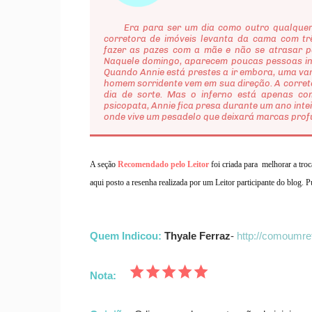
Era para ser um dia como outro qualquer na
corretora de imóveis levanta da cama com trê
fazer as pazes com a mãe e não se atrasar 
Naquele domingo, aparecem poucas pessoas int
Quando Annie está prestes a ir embora, uma va
homem sorridente vem em sua direção. A corret
dia de sorte. Mas o inferno está apenas c
psicopata, Annie fica presa durante um ano int
onde vive um pesadelo que deixará marcas prof
A seção
Recomendado pelo Leitor
foi criada para melhorar a tro
aqui
posto a resenha realizada por um Leitor participante do blog.
Quem Indicou:
Thyale Ferraz
-
http://comoumre
Nota: