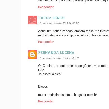
sem romance, para mim parece que falta a magia
Responder
BRUNA BENTO
11 de setembro de 2013 às 00:35
Achei um pouco pesado, embora tenha me intere
minha vida para esse tipo de leitura. Mas deixarei
Responder
FERNANDA LUCENA
11 de setembro de 2013 às 08:03
Oi Gisela, n costumo ler esse gênero mas me inte
livro.
Já anotei a dica!
Bjooos
muitospedacinhosdemim.blogspot.com.br
Responder