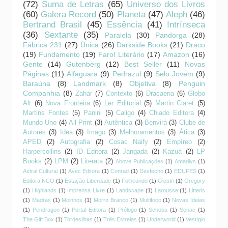
(72)
Suma de Letras
(65)
Universo dos Livros
(60)
Galera Record
(50)
Planeta
(47)
Aleph
(46)
Bertrand Brasil
(45)
Essência
(41)
Intrínseca
(36)
Sextante
(35)
Paralela
(30)
Pandorga
(28)
Fábrica 231
(27)
Única
(26)
Darkside Books
(21)
Draco
(19)
Fundamento
(19)
Farol Literário
(17)
Amazon
(16)
Gente
(14)
Gutenberg
(12)
Best Seller
(11)
Novas
Páginas
(11)
Alfaguara
(9)
Pedrazul
(9)
Selo Jovem
(9)
Baraúna
(8)
Landmark
(8)
Objetiva
(8)
Penguin
Companhia
(8)
Zahar
(7)
Contexto
(6)
Dracaena
(6)
Globo
Alt
(6)
Nova Fronteira
(6)
Ler Editorial
(5)
Martin Claret
(5)
Martins Fontes
(5)
Panini
(5)
Caligo
(4)
Chiado Editora
(4)
Mundo Uno
(4)
All Print
(3)
Autêntica
(3)
Benvirá
(3)
Clube de
Autores
(3)
Idea
(3)
Imago
(3)
Melhoramentos
(3)
Ática
(3)
APED
(2)
Autografia
(2)
Cosac Naify
(2)
Empíreo
(2)
Harpercollins
(2)
ID Editora
(2)
Jangada
(2)
Kazuá
(2)
LP
Books
(2)
LPM
(2)
Literata
(2)
Above Publicações
(1)
Amarilys
(1)
Astral Cultural
(1)
Avec Editora
(1)
Conrad
(1)
Desfecho
(1)
EDUFES
(1)
Editora NCO
(1)
Estação Liberdade
(1)
Folheando
(1)
Giostri
(1)
Gregory
(1)
Highlands
(1)
Imprensa Livre
(1)
Landscape
(1)
Larousse
(1)
Litteris
(1)
Madras
(1)
Moinhos
(1)
Morro Branco
(1)
Multifoco
(1)
Novas Ideias
(1)
Pendragon
(1)
Portal Editora
(1)
Prólogo
(1)
Schoba
(1)
Senac
(1)
The Gift Box
(1)
Tordesilhas
(1)
Três Estrelas
(1)
Underworld
(1)
Vestígio