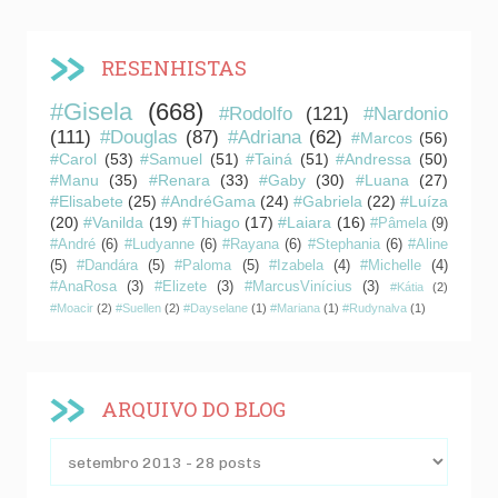
RESENHISTAS
#Gisela
(668)
#Rodolfo
(121)
#Nardonio
(111)
#Douglas
(87)
#Adriana
(62)
#Marcos
(56)
#Carol
(53)
#Samuel
(51)
#Tainá
(51)
#Andressa
(50)
#Manu
(35)
#Renara
(33)
#Gaby
(30)
#Luana
(27)
#Elisabete
(25)
#AndréGama
(24)
#Gabriela
(22)
#Luíza
(20)
#Vanilda
(19)
#Thiago
(17)
#Laiara
(16)
#Pâmela
(9)
#André
(6)
#Ludyanne
(6)
#Rayana
(6)
#Stephania
(6)
#Aline
(5)
#Dandára
(5)
#Paloma
(5)
#Izabela
(4)
#Michelle
(4)
#AnaRosa
(3)
#Elizete
(3)
#MarcusVinícius
(3)
#Kátia
(2)
#Moacir
(2)
#Suellen
(2)
#Dayselane
(1)
#Mariana
(1)
#Rudynalva
(1)
ARQUIVO DO BLOG