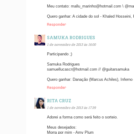
Meu contato: mallu_marinho@hotmail.com \ @mal
Quero ganhar: A cidade do sol - Khaled Hosseini,
Responder
SAMUKA RODRIGUES
1 de novembro de 2013 às 16:00
Participando ;)
Samuka Rodrigues
samuellucascr@hotmail.com // @guitarsamuka
Quero ganhar: Danação (Marcus Achiles), Inferno 
Responder
RITA CRUZ
1 de novembro de 2013 às 17:39
Adorei a forma como será feito o sorteio.
Meus desejados:
Morra por mim - Amy Plum