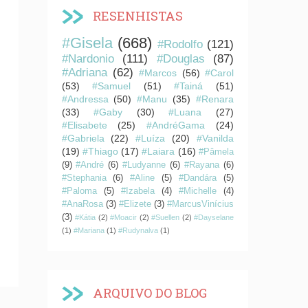
RESENHISTAS
#Gisela
(668)
#Rodolfo
(121)
#Nardonio
(111)
#Douglas
(87)
#Adriana
(62)
#Marcos
(56)
#Carol
(53)
#Samuel
(51)
#Tainá
(51)
#Andressa
(50)
#Manu
(35)
#Renara
(33)
#Gaby
(30)
#Luana
(27)
#Elisabete
(25)
#AndréGama
(24)
#Gabriela
(22)
#Luíza
(20)
#Vanilda
(19)
#Thiago
(17)
#Laiara
(16)
#Pâmela
(9)
#André
(6)
#Ludyanne
(6)
#Rayana
(6)
#Stephania
(6)
#Aline
(5)
#Dandára
(5)
#Paloma
(5)
#Izabela
(4)
#Michelle
(4)
#AnaRosa
(3)
#Elizete
(3)
#MarcusVinícius
(3)
#Kátia
(2)
#Moacir
(2)
#Suellen
(2)
#Dayselane
(1)
#Mariana
(1)
#Rudynalva
(1)
ARQUIVO DO BLOG