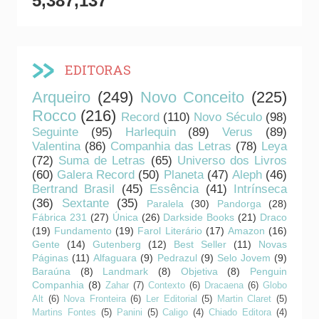
5,387,137
EDITORAS
Arqueiro
(249)
Novo Conceito
(225)
Rocco
(216)
Record
(110)
Novo Século
(98)
Seguinte
(95)
Harlequin
(89)
Verus
(89)
Valentina
(86)
Companhia das Letras
(78)
Leya
(72)
Suma de Letras
(65)
Universo dos Livros
(60)
Galera Record
(50)
Planeta
(47)
Aleph
(46)
Bertrand Brasil
(45)
Essência
(41)
Intrínseca
(36)
Sextante
(35)
Paralela
(30)
Pandorga
(28)
Fábrica 231
(27)
Única
(26)
Darkside Books
(21)
Draco
(19)
Fundamento
(19)
Farol Literário
(17)
Amazon
(16)
Gente
(14)
Gutenberg
(12)
Best Seller
(11)
Novas
Páginas
(11)
Alfaguara
(9)
Pedrazul
(9)
Selo Jovem
(9)
Baraúna
(8)
Landmark
(8)
Objetiva
(8)
Penguin
Companhia
(8)
Zahar
(7)
Contexto
(6)
Dracaena
(6)
Globo
Alt
(6)
Nova Fronteira
(6)
Ler Editorial
(5)
Martin Claret
(5)
Martins Fontes
(5)
Panini
(5)
Caligo
(4)
Chiado Editora
(4)