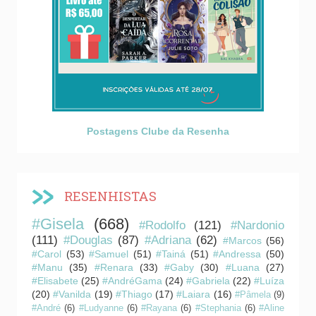
Postagens Clube da Resenha
RESENHISTAS
#Gisela
(668)
#Rodolfo
(121)
#Nardonio
(111)
#Douglas
(87)
#Adriana
(62)
#Marcos
(56)
#Carol
(53)
#Samuel
(51)
#Tainá
(51)
#Andressa
(50)
#Manu
(35)
#Renara
(33)
#Gaby
(30)
#Luana
(27)
#Elisabete
(25)
#AndréGama
(24)
#Gabriela
(22)
#Luíza
(20)
#Vanilda
(19)
#Thiago
(17)
#Laiara
(16)
#Pâmela
(9)
#André
(6)
#Ludyanne
(6)
#Rayana
(6)
#Stephania
(6)
#Aline