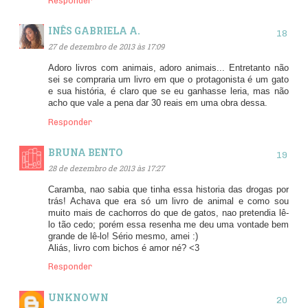
Responder
INÊS GABRIELA A.
27 de dezembro de 2013 às 17:09
Adoro livros com animais, adoro animais... Entretanto não
sei se compraria um livro em que o protagonista é um gato
e sua história, é claro que se eu ganhasse leria, mas não
acho que vale a pena dar 30 reais em uma obra dessa.
Responder
BRUNA BENTO
28 de dezembro de 2013 às 17:27
Caramba, nao sabia que tinha essa historia das drogas por
trás! Achava que era só um livro de animal e como sou
muito mais de cachorros do que de gatos, nao pretendia lê-
lo tão cedo; porém essa resenha me deu uma vontade bem
grande de lê-lo! Sério mesmo, amei :)
Aliás, livro com bichos é amor né? <3
Responder
UNKNOWN