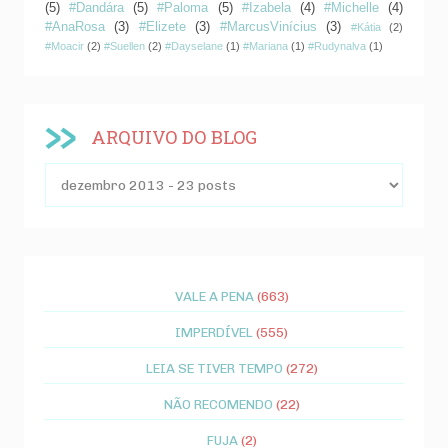
(5)
#Dandára
(5)
#Paloma
(5)
#Izabela
(4)
#Michelle
(4)
#AnaRosa
(3)
#Elizete
(3)
#MarcusVinícius
(3)
#Kátia
(2)
#Moacir
(2)
#Suellen
(2)
#Dayselane
(1)
#Mariana
(1)
#Rudynalva
(1)
ARQUIVO DO BLOG
VALE A PENA
(663)
IMPERDÍVEL
(555)
LEIA SE TIVER TEMPO
(272)
NÃO RECOMENDO
(22)
FUJA
(2)