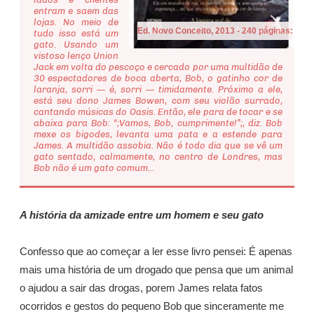
entram e saem das
lojas. No meio de
Ed. Novo Conceito, 2013 - 240 páginas:
tudo isso está um
gato. Usando um
vistoso lenço Union
Jack em volta do pescoço e cercado por uma multidão de
30 espectadores de boca aberta, Bob, o gatinho cor de
laranja, sorri — é, sorri — timidamente. Próximo a ele,
está seu dono James Bowen, com seu violão surrado,
cantando músicas do Oasis. Então, ele para de tocar e se
abaixa para Bob: “;Vamos, Bob, cumprimente!”;, diz. Bob
mexe os bigodes, levanta uma pata e a estende para
James. A multidão assobia. Não é todo dia que se vê um
gato sentado, calmamente, no centro de Londres, mas
Bob não é um gato comum...
A história da amizade entre um homem e seu gato
Confesso que ao começar a ler esse livro pensei: É apenas
mais uma história de um drogado que pensa que um animal
o ajudou a sair das drogas, porem James relata fatos
ocorridos e gestos do pequeno Bob que sinceramente me