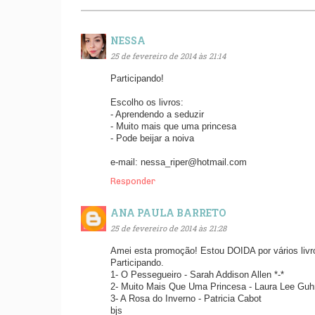
NESSA
25 de fevereiro de 2014 às 21:14
Participando!
Escolho os livros:
- Aprendendo a seduzir
- Muito mais que uma princesa
- Pode beijar a noiva
e-mail: nessa_riper@hotmail.com
Responder
ANA PAULA BARRETO
25 de fevereiro de 2014 às 21:28
Amei esta promoção! Estou DOIDA por vários livro
Participando.
1- O Pessegueiro - Sarah Addison Allen *-*
2- Muito Mais Que Uma Princesa - Laura Lee Guh
3- A Rosa do Inverno - Patricia Cabot
bjs