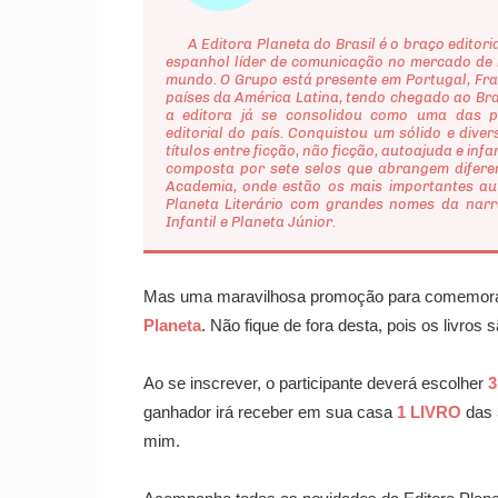
A Editora Planeta do Brasil é o braço editori
espanhol líder de comunicação no mercado de l
mundo. O Grupo está presente em Portugal, Fra
países da América Latina, tendo chegado ao Bra
a editora já se consolidou como uma das pr
editorial do país. Conquistou um sólido e dive
títulos entre ficção, não ficção, autoajuda e inf
composta por sete selos que abrangem diferente
Academia, onde estão os mais importantes auto
Planeta Literário com grandes nomes da narrat
Infantil e Planeta Júnior.
Mas uma maravilhosa promoção para comemorar o
Planeta
. Não fique de fora desta, pois os livros 
Ao se inscrever, o participante deverá escolher
3
ganhador irá receber em sua casa
1 LIVRO
das 3
mim.