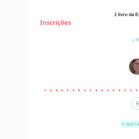
1 livro da 
Inscrições
a R
PLANET