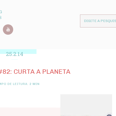
G
S
25.2.14
82: CURTA A PLANETA
PO DE LEITURA: 2 MIN