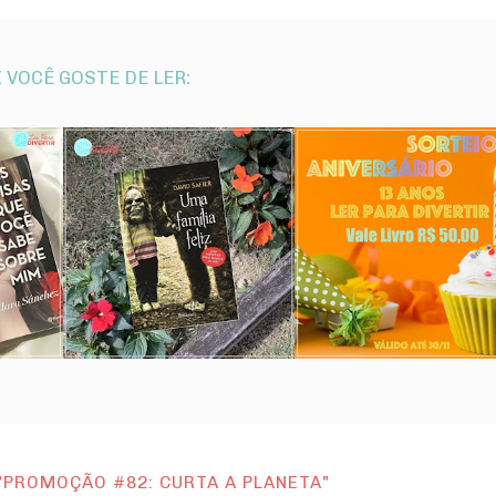
 VOCÊ GOSTE DE LER:
"PROMOÇÃO #82: CURTA A PLANETA"