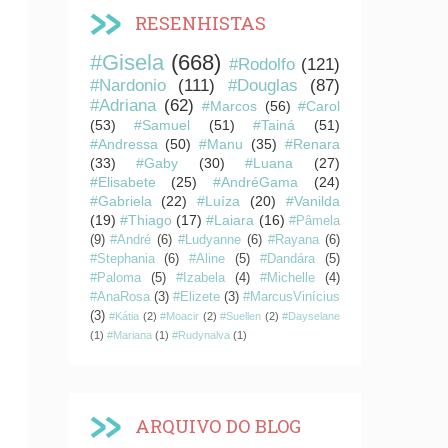
RESENHISTAS
#Gisela
(668)
#Rodolfo
(121)
#Nardonio
(111)
#Douglas
(87)
#Adriana
(62)
#Marcos
(56)
#Carol
(53)
#Samuel
(51)
#Tainá
(51)
#Andressa
(50)
#Manu
(35)
#Renara
(33)
#Gaby
(30)
#Luana
(27)
#Elisabete
(25)
#AndréGama
(24)
#Gabriela
(22)
#Luíza
(20)
#Vanilda
(19)
#Thiago
(17)
#Laiara
(16)
#Pâmela
(9)
#André
(6)
#Ludyanne
(6)
#Rayana
(6)
#Stephania
(6)
#Aline
(5)
#Dandára
(5)
#Paloma
(5)
#Izabela
(4)
#Michelle
(4)
#AnaRosa
(3)
#Elizete
(3)
#MarcusVinícius
(3)
#Kátia
(2)
#Moacir
(2)
#Suellen
(2)
#Dayselane
(1)
#Mariana
(1)
#Rudynalva
(1)
ARQUIVO DO BLOG