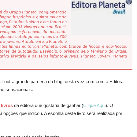
al do Grupo Planeta, conglomerado
íngua hispânica e quinto maior do
nça, Estados Unidos e em todos os
sil em 2003. Nestes anos no Brasil,
incipais referências do mercado
rsificado catálogo com mais de 700
anto-juvenis. Atualmente, a Planeta é
s linhas editoriais: Planeta, com títulos de ficção e não-ficção;
res de autoajuda; Essência, o primeiro selo feminino do Brasil;
iva literária e os selos infanto-juvenis, Planeta Jovem, Planeta
utra grande parceria do blog, desta vez com com a Editora
são sensacionais.
 livros
da editora que gostaria de ganhar (
Clique Aqui
). O
 opções que indicou. A escolha deste livro será realizada por