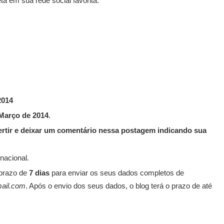
a em sua rede social favorita:
2014
Março de 2014
.
vertir e deixar um comentário nessa postagem indicando sua
 nacional.
 prazo de
7 dias
para enviar os seus dados completos de
mail.com
. Após o envio dos seus dados, o blog terá o prazo de até