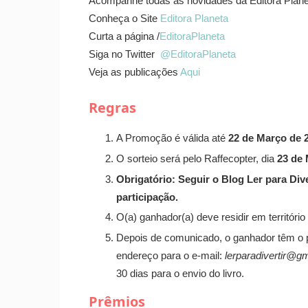
Acompanhe todas as novidades da Editora Planet
Conheça o Site
Editora Planeta
Curta a página /
EditoraPlaneta
Siga no Twitter
@EditoraPlaneta
Veja as publicações
Aqui
Regras
A Promoção é válida até
22 de Março de 
O sorteio será pelo Raffecopter, dia
23 de 
Obrigatório: Seguir o Blog Ler para Di
participação.
O(a) ganhador(a) deve residir em território
Depois de comunicado, o ganhador têm o
endereço para o e-mail:
lerparadivertir@g
30 dias para o envio do livro.
Prêmios