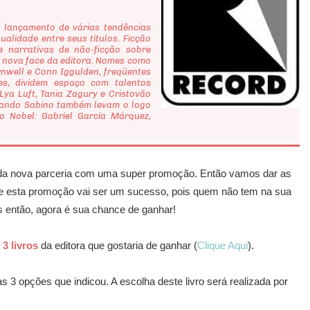
ançamento de várias tendências
ualidade entre seus títulos. Ficção
e narrativas de não-ficção sobre
 a nova face da editora. Nomes como
rnwell e Conn Iggulden, freqüentes
es, dividem espaço com talentos
Lya Luft, Tania Zagury e Cristovão
nando Sabino também levam o logo
o Nobel: Gabriel García Márquez,
da nova parceria com uma super promoção. Então vamos dar as
ue esta promoção vai ser um sucesso, pois quem não tem na sua
ois então, agora é sua chance de ganhar!
r
3 livros
da editora que gostaria de ganhar (
Clique Aqui
).
s 3 opções que indicou. A escolha deste livro será realizada por