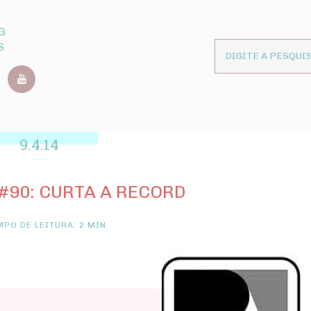
G
S
9.4.14
90: CURTA A RECORD
PO DE LEITURA: 2 MIN