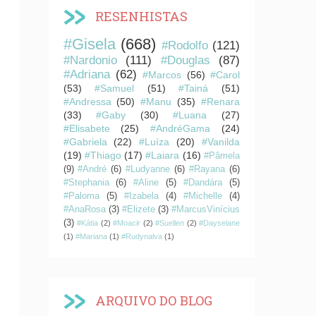
RESENHISTAS
#Gisela
(668)
#Rodolfo
(121)
#Nardonio
(111)
#Douglas
(87)
#Adriana
(62)
#Marcos
(56)
#Carol
(53)
#Samuel
(51)
#Tainá
(51)
#Andressa
(50)
#Manu
(35)
#Renara
(33)
#Gaby
(30)
#Luana
(27)
#Elisabete
(25)
#AndréGama
(24)
#Gabriela
(22)
#Luíza
(20)
#Vanilda
(19)
#Thiago
(17)
#Laiara
(16)
#Pâmela
(9)
#André
(6)
#Ludyanne
(6)
#Rayana
(6)
#Stephania
(6)
#Aline
(5)
#Dandára
(5)
#Paloma
(5)
#Izabela
(4)
#Michelle
(4)
#AnaRosa
(3)
#Elizete
(3)
#MarcusVinícius
(3)
#Kátia
(2)
#Moacir
(2)
#Suellen
(2)
#Dayselane
(1)
#Mariana
(1)
#Rudynalva
(1)
ARQUIVO DO BLOG