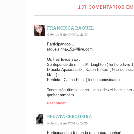
137 COMENTÁRIOS EM
FRANCISCA RAQUEL
9 de abril de 2014 às 21:32
Participandoo ..
raquelzinha-151@live.com
Os três livros são :
Só depende de mim , M. Leighton (Tenho o livro 1 
Drácula Apaixonado , Karen Essex ( Não conhecia ,
kk .. )
Perdida , Carina Rissi (Tenho curiosidade)
Todos são ótimos acho , mas deixei bem claro q
ganhar também .
Responder
RENATA CERQUEIRA
9 de abril de 2014 às 21:36
Participando e torcendo muito para ganhar!