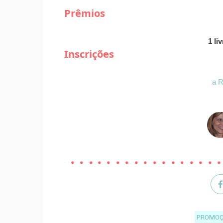
Prêmios
1 li
Inscrições
a R
PROMOÇ