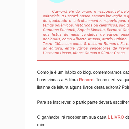
Carro-chefe do grupo e responsável pelo l
editoriais, a Record busca sempre inovação e q
de qualidade e entretenimento, reportagens 
temas polêmicos, históricos ou científicos, são
Candace Bushnell, Sophie Kinsella, Bernard Co
nas listas de mais vendidos de vários país
nacionais, como Alberto Mussa, Mario Sabino, 
Tezza. Clássicos como Graciliano Ramos e Fer
da editora, entre vários vencedores de Prêmi
Hermann Hesse, Albert Camus e Günter Grass.
Como já é um hábito do blog, comemoramos ca
boas vindas a Editora
Record
. Tenho certeza q
listinha de leitura alguns livros desta editora? P
Para se inscrever, o participante deverá escolhe
O ganhador irá receber em sua casa
1 LIVRO
da
mim.