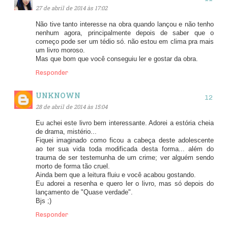
27 de abril de 2014 às 17:02
Não tive tanto interesse na obra quando lançou e não tenho
nenhum agora, principalmente depois de saber que o
começo pode ser um tédio só. não estou em clima pra mais
um livro moroso.
Mas que bom que você conseguiu ler e gostar da obra.
Responder
UNKNOWN
28 de abril de 2014 às 15:04
Eu achei este livro bem interessante. Adorei a estória cheia
de drama, mistério...
Fiquei imaginado como ficou a cabeça deste adolescente
ao ter sua vida toda modificada desta forma... além do
trauma de ser testemunha de um crime; ver alguém sendo
morto de forma tão cruel.
Ainda bem que a leitura fluiu e você acabou gostando.
Eu adorei a resenha e quero ler o livro, mas só depois do
lançamento de "Quase verdade".
Bjs ;)
Responder