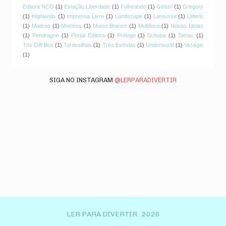
Editora NCO
(1)
Estação Liberdade
(1)
Folheando
(1)
Giostri
(1)
Gregory
(1)
Highlands
(1)
Imprensa Livre
(1)
Landscape
(1)
Larousse
(1)
Litteris
(1)
Madras
(1)
Moinhos
(1)
Morro Branco
(1)
Multifoco
(1)
Novas Ideias
(1)
Pendragon
(1)
Portal Editora
(1)
Prólogo
(1)
Schoba
(1)
Senac
(1)
The Gift Box
(1)
Tordesilhas
(1)
Três Estrelas
(1)
Underworld
(1)
Vestígio
(1)
SIGA NO INSTAGRAM
@LERPARADIVERTIR
LER PARA DIVERTIR .
2026