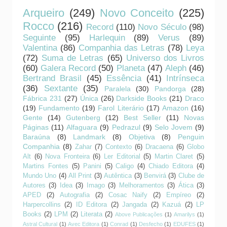
Arqueiro
(249)
Novo Conceito
(225)
Rocco
(216)
Record
(110)
Novo Século
(98)
Seguinte
(95)
Harlequin
(89)
Verus
(89)
Valentina
(86)
Companhia das Letras
(78)
Leya
(72)
Suma de Letras
(65)
Universo dos Livros
(60)
Galera Record
(50)
Planeta
(47)
Aleph
(46)
Bertrand Brasil
(45)
Essência
(41)
Intrínseca
(36)
Sextante
(35)
Paralela
(30)
Pandorga
(28)
Fábrica 231
(27)
Única
(26)
Darkside Books
(21)
Draco
(19)
Fundamento
(19)
Farol Literário
(17)
Amazon
(16)
Gente
(14)
Gutenberg
(12)
Best Seller
(11)
Novas
Páginas
(11)
Alfaguara
(9)
Pedrazul
(9)
Selo Jovem
(9)
Baraúna
(8)
Landmark
(8)
Objetiva
(8)
Penguin
Companhia
(8)
Zahar
(7)
Contexto
(6)
Dracaena
(6)
Globo
Alt
(6)
Nova Fronteira
(6)
Ler Editorial
(5)
Martin Claret
(5)
Martins Fontes
(5)
Panini
(5)
Caligo
(4)
Chiado Editora
(4)
Mundo Uno
(4)
All Print
(3)
Autêntica
(3)
Benvirá
(3)
Clube de
Autores
(3)
Idea
(3)
Imago
(3)
Melhoramentos
(3)
Ática
(3)
APED
(2)
Autografia
(2)
Cosac Naify
(2)
Empíreo
(2)
Harpercollins
(2)
ID Editora
(2)
Jangada
(2)
Kazuá
(2)
LP
Books
(2)
LPM
(2)
Literata
(2)
Above Publicações
(1)
Amarilys
(1)
Astral Cultural
(1)
Avec Editora
(1)
Conrad
(1)
Desfecho
(1)
EDUFES
(1)