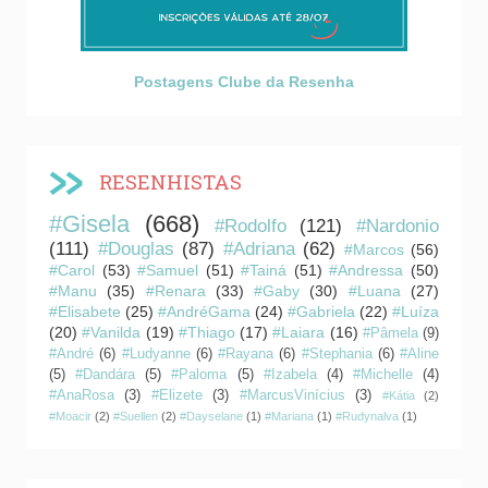
Postagens Clube da Resenha
RESENHISTAS
#Gisela
(668)
#Rodolfo
(121)
#Nardonio
(111)
#Douglas
(87)
#Adriana
(62)
#Marcos
(56)
#Carol
(53)
#Samuel
(51)
#Tainá
(51)
#Andressa
(50)
#Manu
(35)
#Renara
(33)
#Gaby
(30)
#Luana
(27)
#Elisabete
(25)
#AndréGama
(24)
#Gabriela
(22)
#Luíza
(20)
#Vanilda
(19)
#Thiago
(17)
#Laiara
(16)
#Pâmela
(9)
#André
(6)
#Ludyanne
(6)
#Rayana
(6)
#Stephania
(6)
#Aline
(5)
#Dandára
(5)
#Paloma
(5)
#Izabela
(4)
#Michelle
(4)
#AnaRosa
(3)
#Elizete
(3)
#MarcusVinícius
(3)
#Kátia
(2)
#Moacir
(2)
#Suellen
(2)
#Dayselane
(1)
#Mariana
(1)
#Rudynalva
(1)