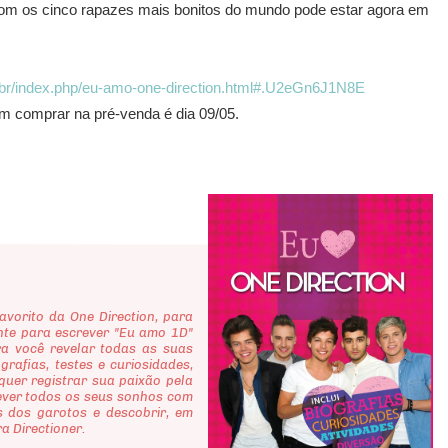
om os cinco rapazes mais bonitos do mundo pode estar agora em
m.br/index.php/eu-amo-one-direction.html#.U2eGn6J1N8E
em comprar na pré-venda é dia 09/05.
orito da One Direction, para
te para escrever "Eu amo 1D"
ra você revelar todas as suas
grafias, testes e curiosidades,
 quer registrar sua paixão pela
rever todos os seus sonhos com
 dos garotos e descobrir, em
ra Directioner.