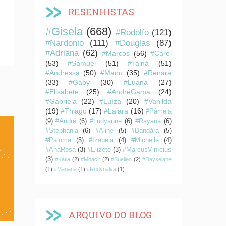
RESENHISTAS
#Gisela
(668)
#Rodolfo
(121)
#Nardonio
(111)
#Douglas
(87)
#Adriana
(62)
#Marcos
(56)
#Carol
(53)
#Samuel
(51)
#Tainá
(51)
#Andressa
(50)
#Manu
(35)
#Renara
(33)
#Gaby
(30)
#Luana
(27)
#Elisabete
(25)
#AndréGama
(24)
#Gabriela
(22)
#Luíza
(20)
#Vanilda
(19)
#Thiago
(17)
#Laiara
(16)
#Pâmela
(9)
#André
(6)
#Ludyanne
(6)
#Rayana
(6)
#Stephania
(6)
#Aline
(5)
#Dandára
(5)
#Paloma
(5)
#Izabela
(4)
#Michelle
(4)
#AnaRosa
(3)
#Elizete
(3)
#MarcusVinícius
(3)
#Kátia
(2)
#Moacir
(2)
#Suellen
(2)
#Dayselane
(1)
#Mariana
(1)
#Rudynalva
(1)
ARQUIVO DO BLOG