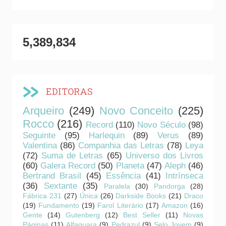
5,389,834
EDITORAS
Arqueiro
(249)
Novo Conceito
(225)
Rocco
(216)
Record
(110)
Novo Século
(98)
Seguinte
(95)
Harlequin
(89)
Verus
(89)
Valentina
(86)
Companhia das Letras
(78)
Leya
(72)
Suma de Letras
(65)
Universo dos Livros
(60)
Galera Record
(50)
Planeta
(47)
Aleph
(46)
Bertrand Brasil
(45)
Essência
(41)
Intrínseca
(36)
Sextante
(35)
Paralela
(30)
Pandorga
(28)
Fábrica 231
(27)
Única
(26)
Darkside Books
(21)
Draco
(19)
Fundamento
(19)
Farol Literário
(17)
Amazon
(16)
Gente
(14)
Gutenberg
(12)
Best Seller
(11)
Novas
Páginas
(11)
Alfaguara
(9)
Pedrazul
(9)
Selo Jovem
(9)