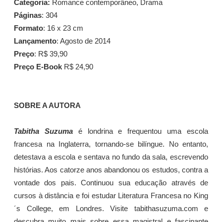
Categoria:
Romance contemporâneo, Drama
Páginas
: 304
Formato
: 16 x 23 cm
Lançamento
: Agosto de 2014
Preço
: R$ 39,90
Preço E-Book
R$ 24,90
SOBRE A AUTORA
Tabitha Suzuma
é londrina e frequentou uma escola
francesa na Inglaterra, tornando-se bilíngue. No entanto,
detestava a escola e sentava no fundo da sala, escrevendo
histórias. Aos catorze anos abandonou os estudos, contra a
vontade dos pais. Continuou sua educação através de
cursos à distância e foi estudar Literatura Francesa no King
´s College, em Londres. Visite tabithasuzuma.com e
descubra muito mais sobre essa magistral e fascinante