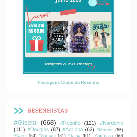
Postagens Clube da Resenha
RESENHISTAS
#Gisela
(668)
#Rodolfo
(121)
#Nardonio
(111)
#Douglas
(87)
#Adriana
(62)
#Marcos
(56)
#Carol
(53)
#Samuel
(51)
#Tainá
(51)
#Andressa
(50)