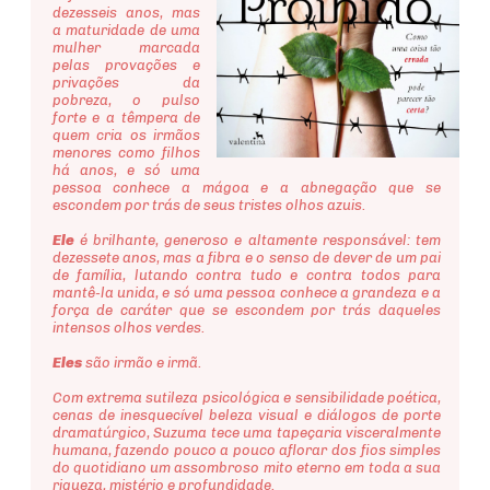
dezesseis anos, mas
a maturidade de uma
mulher marcada
pelas provações e
privações da
pobreza, o pulso
forte e a têmpera de
quem cria os irmãos
menores como filhos
há anos, e só uma
pessoa conhece a mágoa e a abnegação que se
escondem por trás de seus tristes olhos azuis.
Ele
é brilhante, generoso e altamente responsável: tem
dezessete anos, mas a fibra e o senso de dever de um pai
de família, lutando contra tudo e contra todos para
mantê-la unida, e só uma pessoa conhece a grandeza e a
força de caráter que se escondem por trás daqueles
intensos olhos verdes.
Eles
são irmão e irmã.
Com extrema sutileza psicológica e sensibilidade poética,
cenas de inesquecível beleza visual e diálogos de porte
dramatúrgico, Suzuma tece uma tapeçaria visceralmente
humana, fazendo pouco a pouco aflorar dos fios simples
do quotidiano um assombroso mito eterno em toda a sua
riqueza, mistério e profundidade.