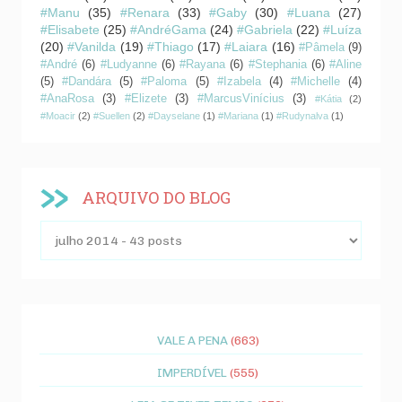
#Manu
(35)
#Renara
(33)
#Gaby
(30)
#Luana
(27)
#Elisabete
(25)
#AndréGama
(24)
#Gabriela
(22)
#Luíza
(20)
#Vanilda
(19)
#Thiago
(17)
#Laiara
(16)
#Pâmela
(9)
#André
(6)
#Ludyanne
(6)
#Rayana
(6)
#Stephania
(6)
#Aline
(5)
#Dandára
(5)
#Paloma
(5)
#Izabela
(4)
#Michelle
(4)
#AnaRosa
(3)
#Elizete
(3)
#MarcusVinícius
(3)
#Kátia
(2)
#Moacir
(2)
#Suellen
(2)
#Dayselane
(1)
#Mariana
(1)
#Rudynalva
(1)
ARQUIVO DO BLOG
VALE A PENA
(663)
IMPERDÍVEL
(555)