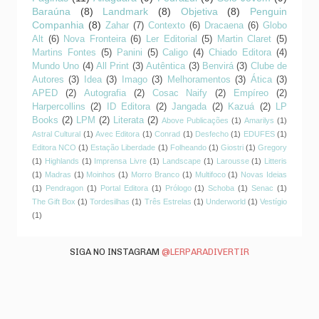
Baraúna
(8)
Landmark
(8)
Objetiva
(8)
Penguin
Companhia
(8)
Zahar
(7)
Contexto
(6)
Dracaena
(6)
Globo
Alt
(6)
Nova Fronteira
(6)
Ler Editorial
(5)
Martin Claret
(5)
Martins Fontes
(5)
Panini
(5)
Caligo
(4)
Chiado Editora
(4)
Mundo Uno
(4)
All Print
(3)
Autêntica
(3)
Benvirá
(3)
Clube de
Autores
(3)
Idea
(3)
Imago
(3)
Melhoramentos
(3)
Ática
(3)
APED
(2)
Autografia
(2)
Cosac Naify
(2)
Empíreo
(2)
Harpercollins
(2)
ID Editora
(2)
Jangada
(2)
Kazuá
(2)
LP
Books
(2)
LPM
(2)
Literata
(2)
Above Publicações
(1)
Amarilys
(1)
Astral Cultural
(1)
Avec Editora
(1)
Conrad
(1)
Desfecho
(1)
EDUFES
(1)
Editora NCO
(1)
Estação Liberdade
(1)
Folheando
(1)
Giostri
(1)
Gregory
(1)
Highlands
(1)
Imprensa Livre
(1)
Landscape
(1)
Larousse
(1)
Litteris
(1)
Madras
(1)
Moinhos
(1)
Morro Branco
(1)
Multifoco
(1)
Novas Ideias
(1)
Pendragon
(1)
Portal Editora
(1)
Prólogo
(1)
Schoba
(1)
Senac
(1)
The Gift Box
(1)
Tordesilhas
(1)
Três Estrelas
(1)
Underworld
(1)
Vestígio
(1)
SIGA NO INSTAGRAM
@LERPARADIVERTIR