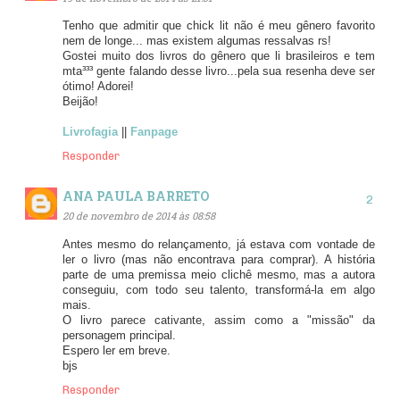
Tenho que admitir que chick lit não é meu gênero favorito
nem de longe... mas existem algumas ressalvas rs!
Gostei muito dos livros do gênero que li brasileiros e tem
mta³³³ gente falando desse livro...pela sua resenha deve ser
ótimo! Adorei!
Beijão!
Livrofagia
||
Fanpage
Responder
ANA PAULA BARRETO
20 de novembro de 2014 às 08:58
Antes mesmo do relançamento, já estava com vontade de
ler o livro (mas não encontrava para comprar). A história
parte de uma premissa meio clichê mesmo, mas a autora
conseguiu, com todo seu talento, transformá-la em algo
mais.
O livro parece cativante, assim como a "missão" da
personagem principal.
Espero ler em breve.
bjs
Responder