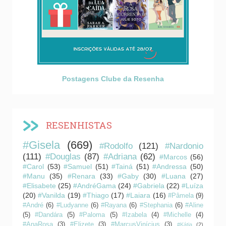
Postagens Clube da Resenha
RESENHISTAS
#Gisela
(669)
#Rodolfo
(121)
#Nardonio
(111)
#Douglas
(87)
#Adriana
(62)
#Marcos
(56)
#Carol
(53)
#Samuel
(51)
#Tainá
(51)
#Andressa
(50)
#Manu
(35)
#Renara
(33)
#Gaby
(30)
#Luana
(27)
#Elisabete
(25)
#AndréGama
(24)
#Gabriela
(22)
#Luíza
(20)
#Vanilda
(19)
#Thiago
(17)
#Laiara
(16)
#Pâmela
(9)
#André
(6)
#Ludyanne
(6)
#Rayana
(6)
#Stephania
(6)
#Aline
(5)
#Dandára
(5)
#Paloma
(5)
#Izabela
(4)
#Michelle
(4)
#AnaRosa
(3)
#Elizete
(3)
#MarcusVinícius
(3)
#Kátia
(2)