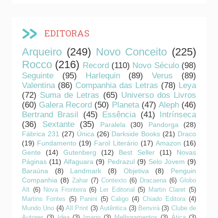
EDITORAS
Arqueiro
(249)
Novo Conceito
(225)
Rocco
(216)
Record
(110)
Novo Século
(98)
Seguinte
(95)
Harlequin
(89)
Verus
(89)
Valentina
(86)
Companhia das Letras
(78)
Leya
(72)
Suma de Letras
(65)
Universo dos Livros
(60)
Galera Record
(50)
Planeta
(47)
Aleph
(46)
Bertrand Brasil
(45)
Essência
(41)
Intrínseca
(36)
Sextante
(35)
Paralela
(30)
Pandorga
(28)
Fábrica 231
(27)
Única
(26)
Darkside Books
(21)
Draco
(19)
Fundamento
(19)
Farol Literário
(17)
Amazon
(16)
Gente
(14)
Gutenberg
(12)
Best Seller
(11)
Novas
Páginas
(11)
Alfaguara
(9)
Pedrazul
(9)
Selo Jovem
(9)
Baraúna
(8)
Landmark
(8)
Objetiva
(8)
Penguin
Companhia
(8)
Zahar
(7)
Contexto
(6)
Dracaena
(6)
Globo
Alt
(6)
Nova Fronteira
(6)
Ler Editorial
(5)
Martin Claret
(5)
Martins Fontes
(5)
Panini
(5)
Caligo
(4)
Chiado Editora
(4)
Mundo Uno
(4)
All Print
(3)
Autêntica
(3)
Benvirá
(3)
Clube de
Autores
(3)
Idea
(3)
Imago
(3)
Melhoramentos
(3)
Ática
(3)