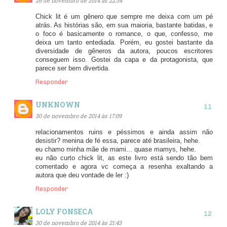
26 de novembro de 2014 às 22:34
Chick lit é um gênero que sempre me deixa com um pé
atrás. As histórias são, em sua maioria, bastante batidas, e
o foco é basicamente o romance, o que, confesso, me
deixa um tanto entediada. Porém, eu gostei bastante da
diversidade de gêneros da autora, poucos escritores
conseguem isso. Gostei da capa e da protagonista, que
parece ser bem divertida.
Responder
UNKNOWN
30 de novembro de 2014 às 17:09
relacionamentos ruins e péssimos e ainda assim não
desistir? menina de fé essa, parece até brasileira, hehe.
eu chamo minha mãe de mami... quase mamys, hehe.
eu não curto chick lit, as este livro está sendo tão bem
comentado e agora vc começa a resenha exaltando a
autora que deu vontade de ler :)
Responder
LOLY FONSECA
30 de novembro de 2014 às 21:43