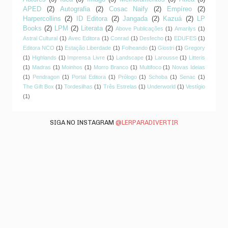
APED
(2)
Autografia
(2)
Cosac Naify
(2)
Empíreo
(2)
Harpercollins
(2)
ID Editora
(2)
Jangada
(2)
Kazuá
(2)
LP
Books
(2)
LPM
(2)
Literata
(2)
Above Publicações
(1)
Amarilys
(1)
Astral Cultural
(1)
Avec Editora
(1)
Conrad
(1)
Desfecho
(1)
EDUFES
(1)
Editora NCO
(1)
Estação Liberdade
(1)
Folheando
(1)
Giostri
(1)
Gregory
(1)
Highlands
(1)
Imprensa Livre
(1)
Landscape
(1)
Larousse
(1)
Litteris
(1)
Madras
(1)
Moinhos
(1)
Morro Branco
(1)
Multifoco
(1)
Novas Ideias
(1)
Pendragon
(1)
Portal Editora
(1)
Prólogo
(1)
Schoba
(1)
Senac
(1)
The Gift Box
(1)
Tordesilhas
(1)
Três Estrelas
(1)
Underworld
(1)
Vestígio
(1)
SIGA NO INSTAGRAM
@LERPARADIVERTIR