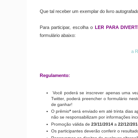
Que tal receber um exemplar do livro autografa
Para participar, escolha o
LER PARA DIVERT
formulário abaixo:
a R
Regulamento:
Você poderá se inscrever apenas uma vez
Twitter, poderá preencher o formulário nes
de ganhar!
O prêmio
*
será enviado em até trinta dias a
não se responsabilizam por informações inc
Promoção válida de
23/11/2014
a
22/12/201
Os participantes deverão conferir o resultad
Reservamos os direitos de qualquer alteraç