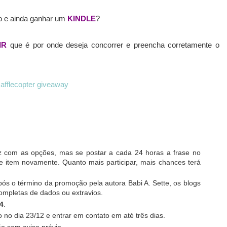
do e ainda ganhar um
KINDLE
?
IR
que é por onde deseja concorrer e preencha corretamente o
afflecopter giveaway
 com as opções, mas se postar a cada 24 horas a frase no
te item novamente. Quanto mais participar, mais chances terá
pós o término da promoção pela autora Babi A. Sette, os blogs
ompletas de dados ou extravios.
4
.
o no dia 23/12 e entrar em contato em até três dias.
ão sem aviso prévio.