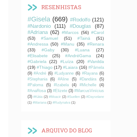
RESENHISTAS
#Gisela
(669)
#Rodolfo
(121)
#Nardonio
(111)
#Douglas
(87)
#Adriana
(62)
#Marcos
(56)
#Carol
(53)
#Samuel
(51)
#Tainá
(51)
#Andressa
(50)
#Manu
(35)
#Renara
(33)
#Gaby
(30)
#Luana
(27)
#Elisabete
(25)
#AndréGama
(24)
#Gabriela
(22)
#Luíza
(20)
#Vanilda
(19)
#Thiago
(17)
#Laiara
(16)
#Pâmela
(9)
#André
(6)
#Ludyanne
(6)
#Rayana
(6)
#Stephania
(6)
#Aline
(5)
#Dandára
(5)
#Paloma
(5)
#Izabela
(4)
#Michelle
(4)
#AnaRosa
(3)
#Elizete
(3)
#MarcusVinícius
(3)
#Kátia
(2)
#Moacir
(2)
#Suellen
(2)
#Dayselane
(1)
#Mariana
(1)
#Rudynalva
(1)
ARQUIVO DO BLOG