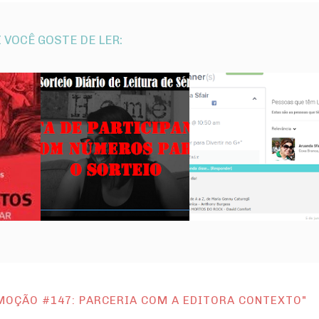
 VOCÊ GOSTE DE LER:
MOÇÃO #147: PARCERIA COM A EDITORA CONTEXTO"