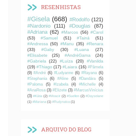
RESENHISTAS
#Gisela
(668)
#Rodolfo
(121)
#Nardonio
(111)
#Douglas
(87)
#Adriana
(62)
#Marcos
(56)
#Carol
(53)
#Samuel
(51)
#Tainá
(51)
#Andressa
(50)
#Manu
(35)
#Renara
(33)
#Gaby
(30)
#Luana
(27)
#Elisabete
(25)
#AndréGama
(24)
#Gabriela
(22)
#Luíza
(20)
#Vanilda
(19)
#Thiago
(17)
#Laiara
(16)
#Pâmela
(9)
#André
(6)
#Ludyanne
(6)
#Rayana
(6)
#Stephania
(6)
#Aline
(5)
#Dandára
(5)
#Paloma
(5)
#Izabela
(4)
#Michelle
(4)
#AnaRosa
(3)
#Elizete
(3)
#MarcusVinícius
(3)
#Kátia
(2)
#Moacir
(2)
#Suellen
(2)
#Dayselane
(1)
#Mariana
(1)
#Rudynalva
(1)
ARQUIVO DO BLOG