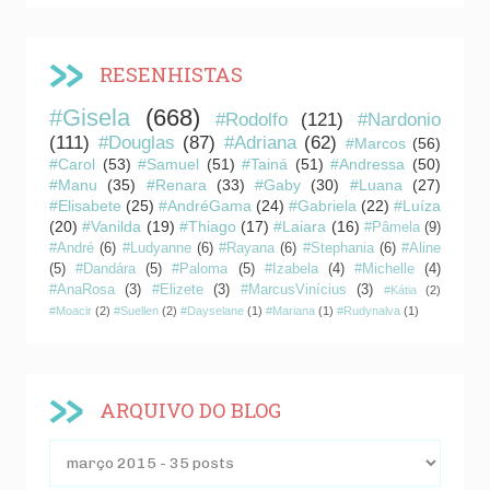
RESENHISTAS
#Gisela
(668)
#Rodolfo
(121)
#Nardonio
(111)
#Douglas
(87)
#Adriana
(62)
#Marcos
(56)
#Carol
(53)
#Samuel
(51)
#Tainá
(51)
#Andressa
(50)
#Manu
(35)
#Renara
(33)
#Gaby
(30)
#Luana
(27)
#Elisabete
(25)
#AndréGama
(24)
#Gabriela
(22)
#Luíza
(20)
#Vanilda
(19)
#Thiago
(17)
#Laiara
(16)
#Pâmela
(9)
#André
(6)
#Ludyanne
(6)
#Rayana
(6)
#Stephania
(6)
#Aline
(5)
#Dandára
(5)
#Paloma
(5)
#Izabela
(4)
#Michelle
(4)
#AnaRosa
(3)
#Elizete
(3)
#MarcusVinícius
(3)
#Kátia
(2)
#Moacir
(2)
#Suellen
(2)
#Dayselane
(1)
#Mariana
(1)
#Rudynalva
(1)
ARQUIVO DO BLOG