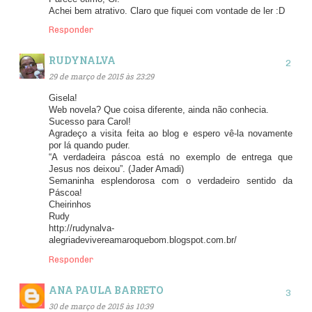
Achei bem atrativo. Claro que fiquei com vontade de ler :D
Responder
RUDYNALVA
29 de março de 2015 às 23:29
Gisela!
Web novela? Que coisa diferente, ainda não conhecia.
Sucesso para Carol!
Agradeço a visita feita ao blog e espero vê-la novamente
por lá quando puder.
“A verdadeira páscoa está no exemplo de entrega que
Jesus nos deixou”. (Jader Amadi)
Semaninha esplendorosa com o verdadeiro sentido da
Páscoa!
Cheirinhos
Rudy
http://rudynalva-
alegriadevivereamaroquebom.blogspot.com.br/
Responder
ANA PAULA BARRETO
30 de março de 2015 às 10:39