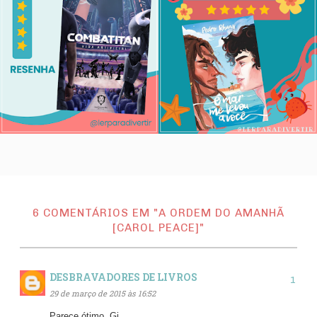
6 COMENTÁRIOS EM "A ORDEM DO AMANHÃ
[CAROL PEACE]"
DESBRAVADORES DE LIVROS
29 de março de 2015 às 16:52
Parece ótimo, Gi.