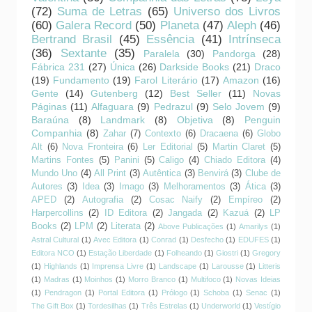
(72)
Suma de Letras
(65)
Universo dos Livros
(60)
Galera Record
(50)
Planeta
(47)
Aleph
(46)
Bertrand Brasil
(45)
Essência
(41)
Intrínseca
(36)
Sextante
(35)
Paralela
(30)
Pandorga
(28)
Fábrica 231
(27)
Única
(26)
Darkside Books
(21)
Draco
(19)
Fundamento
(19)
Farol Literário
(17)
Amazon
(16)
Gente
(14)
Gutenberg
(12)
Best Seller
(11)
Novas
Páginas
(11)
Alfaguara
(9)
Pedrazul
(9)
Selo Jovem
(9)
Baraúna
(8)
Landmark
(8)
Objetiva
(8)
Penguin
Companhia
(8)
Zahar
(7)
Contexto
(6)
Dracaena
(6)
Globo
Alt
(6)
Nova Fronteira
(6)
Ler Editorial
(5)
Martin Claret
(5)
Martins Fontes
(5)
Panini
(5)
Caligo
(4)
Chiado Editora
(4)
Mundo Uno
(4)
All Print
(3)
Autêntica
(3)
Benvirá
(3)
Clube de
Autores
(3)
Idea
(3)
Imago
(3)
Melhoramentos
(3)
Ática
(3)
APED
(2)
Autografia
(2)
Cosac Naify
(2)
Empíreo
(2)
Harpercollins
(2)
ID Editora
(2)
Jangada
(2)
Kazuá
(2)
LP
Books
(2)
LPM
(2)
Literata
(2)
Above Publicações
(1)
Amarilys
(1)
Astral Cultural
(1)
Avec Editora
(1)
Conrad
(1)
Desfecho
(1)
EDUFES
(1)
Editora NCO
(1)
Estação Liberdade
(1)
Folheando
(1)
Giostri
(1)
Gregory
(1)
Highlands
(1)
Imprensa Livre
(1)
Landscape
(1)
Larousse
(1)
Litteris
(1)
Madras
(1)
Moinhos
(1)
Morro Branco
(1)
Multifoco
(1)
Novas Ideias
(1)
Pendragon
(1)
Portal Editora
(1)
Prólogo
(1)
Schoba
(1)
Senac
(1)
The Gift Box
(1)
Tordesilhas
(1)
Três Estrelas
(1)
Underworld
(1)
Vestígio