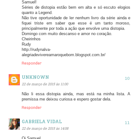
Samuel!
Séries de distopia estão bem em alta e só escuto elogios
quanto a Legend.
Não tive oportunidade de ler nenhum livro da série ainda e
fiquei triste em saber que esse é um tanto moroso,
principalmente por toda a ação que envolve uma distopia.
Domingo com muito descanso e amor no coração.
Cheirinhos
Rudy
http://rudynalva-
alegriadevivereamaroquebom.blogspot.com.br/
Responder
UNKNOWN
22 de março de 2015 às 11:00
Não li essa distopia ainda, mas está na minha lista. A
premissa me deixou curiosa e espero gostar dela.
Responder
GABRIELA VIDAL
22 de março de 2015 às 14:08
Oi Samuel