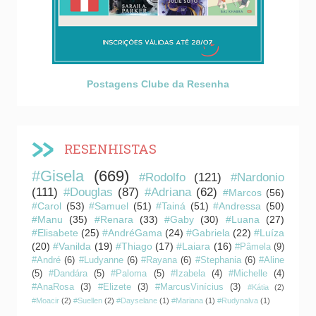
Postagens Clube da Resenha
RESENHISTAS
#Gisela
(669)
#Rodolfo
(121)
#Nardonio
(111)
#Douglas
(87)
#Adriana
(62)
#Marcos
(56)
#Carol
(53)
#Samuel
(51)
#Tainá
(51)
#Andressa
(50)
#Manu
(35)
#Renara
(33)
#Gaby
(30)
#Luana
(27)
#Elisabete
(25)
#AndréGama
(24)
#Gabriela
(22)
#Luíza
(20)
#Vanilda
(19)
#Thiago
(17)
#Laiara
(16)
#Pâmela
(9)
#André
(6)
#Ludyanne
(6)
#Rayana
(6)
#Stephania
(6)
#Aline
(5)
#Dandára
(5)
#Paloma
(5)
#Izabela
(4)
#Michelle
(4)
#AnaRosa
(3)
#Elizete
(3)
#MarcusVinícius
(3)
#Kátia
(2)
#Moacir
(2)
#Suellen
(2)
#Dayselane
(1)
#Mariana
(1)
#Rudynalva
(1)