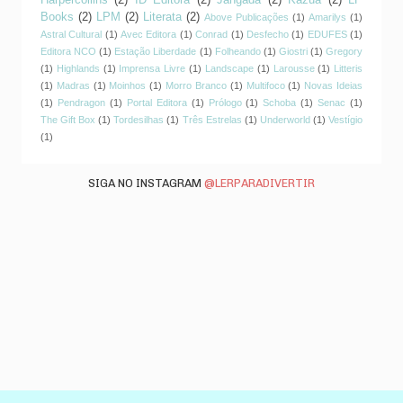
Books
(2)
LPM
(2)
Literata
(2)
Above Publicações
(1)
Amarilys
(1)
Astral Cultural
(1)
Avec Editora
(1)
Conrad
(1)
Desfecho
(1)
EDUFES
(1)
Editora NCO
(1)
Estação Liberdade
(1)
Folheando
(1)
Giostri
(1)
Gregory
(1)
Highlands
(1)
Imprensa Livre
(1)
Landscape
(1)
Larousse
(1)
Litteris
(1)
Madras
(1)
Moinhos
(1)
Morro Branco
(1)
Multifoco
(1)
Novas Ideias
(1)
Pendragon
(1)
Portal Editora
(1)
Prólogo
(1)
Schoba
(1)
Senac
(1)
The Gift Box
(1)
Tordesilhas
(1)
Três Estrelas
(1)
Underworld
(1)
Vestígio
(1)
SIGA NO INSTAGRAM
@LERPARADIVERTIR