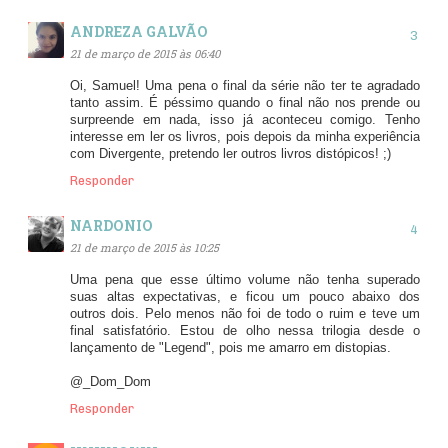
ANDREZA GALVÃO
21 de março de 2015 às 06:40
Oi, Samuel! Uma pena o final da série não ter te agradado
tanto assim. É péssimo quando o final não nos prende ou
surpreende em nada, isso já aconteceu comigo. Tenho
interesse em ler os livros, pois depois da minha experiência
com Divergente, pretendo ler outros livros distópicos! ;)
Responder
NARDONIO
21 de março de 2015 às 10:25
Uma pena que esse último volume não tenha superado
suas altas expectativas, e ficou um pouco abaixo dos
outros dois. Pelo menos não foi de todo o ruim e teve um
final satisfatório. Estou de olho nessa trilogia desde o
lançamento de "Legend", pois me amarro em distopias.
@_Dom_Dom
Responder