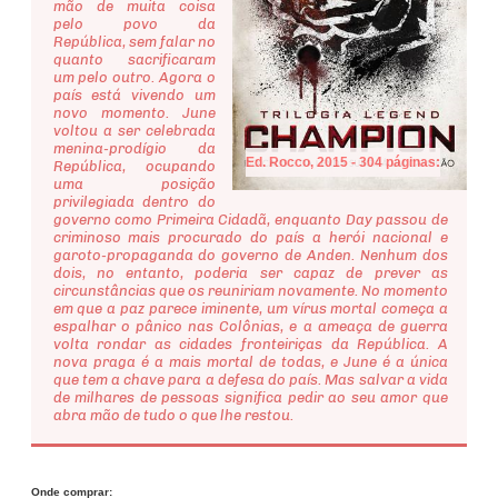
mão de muita coisa
pelo povo da
República, sem falar no
quanto sacrificaram
um pelo outro. Agora o
país está vivendo um
novo momento. June
voltou a ser celebrada
menina-prodígio da
Ed. Rocco, 2015 - 304 páginas:
República, ocupando
uma posição
privilegiada dentro do
governo como Primeira Cidadã, enquanto Day passou de
criminoso mais procurado do país a herói nacional e
garoto-propaganda do governo de Anden. Nenhum dos
dois, no entanto, poderia ser capaz de prever as
circunstâncias que os reuniriam novamente. No momento
em que a paz parece iminente, um vírus mortal começa a
espalhar o pânico nas Colônias, e a ameaça de guerra
volta rondar as cidades fronteiriças da República. A
nova praga é a mais mortal de todas, e June é a única
que tem a chave para a defesa do país. Mas salvar a vida
de milhares de pessoas significa pedir ao seu amor que
abra mão de tudo o que lhe restou.
Onde comprar: