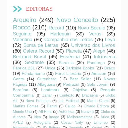
EDITORAS
Arqueiro
(249)
Novo Conceito
(225)
Rocco
(216)
Record
(110)
Novo Século
(98)
Seguinte
(95)
Harlequin
(89)
Verus
(89)
Valentina
(86)
Companhia das Letras
(78)
Leya
(72)
Suma de Letras
(65)
Universo dos Livros
(60)
Galera Record
(50)
Planeta
(47)
Aleph
(46)
Bertrand Brasil
(45)
Essência
(41)
Intrínseca
(36)
Sextante
(35)
Paralela
(30)
Pandorga
(28)
Fábrica 231
(27)
Única
(26)
Darkside Books
(21)
Draco
(19)
Fundamento
(19)
Farol Literário
(17)
Amazon
(16)
Gente
(14)
Gutenberg
(12)
Best Seller
(11)
Novas
Páginas
(11)
Alfaguara
(9)
Pedrazul
(9)
Selo Jovem
(9)
Baraúna
(8)
Landmark
(8)
Objetiva
(8)
Penguin
Companhia
(8)
Zahar
(7)
Contexto
(6)
Dracaena
(6)
Globo
Alt
(6)
Nova Fronteira
(6)
Ler Editorial
(5)
Martin Claret
(5)
Martins Fontes
(5)
Panini
(5)
Caligo
(4)
Chiado Editora
(4)
Mundo Uno
(4)
All Print
(3)
Autêntica
(3)
Benvirá
(3)
Clube de
Autores
(3)
Idea
(3)
Imago
(3)
Melhoramentos
(3)
Ática
(3)
APED
(2)
Autografia
(2)
Cosac Naify
(2)
Empíreo
(2)
Harpercollins
(2)
ID Editora
(2)
Jangada
(2)
Kazuá
(2)
LP