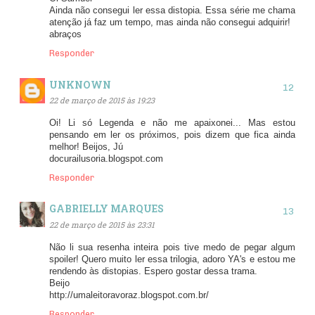
Ainda não consegui ler essa distopia. Essa série me chama
atenção já faz um tempo, mas ainda não consegui adquirir!
abraços
Responder
UNKNOWN
22 de março de 2015 às 19:23
Oi! Li só Legenda e não me apaixonei... Mas estou
pensando em ler os próximos, pois dizem que fica ainda
melhor! Beijos, Jú
docurailusoria.blogspot.com
Responder
GABRIELLY MARQUES
22 de março de 2015 às 23:31
Não li sua resenha inteira pois tive medo de pegar algum
spoiler! Quero muito ler essa trilogia, adoro YA's e estou me
rendendo às distopias. Espero gostar dessa trama.
Beijo
http://umaleitoravoraz.blogspot.com.br/
Responder