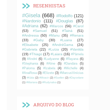
RESENHISTAS
#Gisela
(668)
#Rodolfo
(121)
#Nardonio
(111)
#Douglas
(87)
#Adriana
(62)
#Marcos
(56)
#Carol
(53)
#Samuel
(51)
#Tainá
(51)
#Andressa
(50)
#Manu
(35)
#Renara
(33)
#Gaby
(30)
#Luana
(27)
#Elisabete
(25)
#AndréGama
(24)
#Gabriela
(22)
#Luíza
(20)
#Vanilda
(19)
#Thiago
(17)
#Laiara
(16)
#Pâmela
(9)
#André
(6)
#Ludyanne
(6)
#Rayana
(6)
#Stephania
(6)
#Aline
(5)
#Dandára
(5)
#Paloma
(5)
#Izabela
(4)
#Michelle
(4)
#AnaRosa
(3)
#Elizete
(3)
#MarcusVinícius
(3)
#Kátia
(2)
#Moacir
(2)
#Suellen
(2)
#Dayselane
(1)
#Mariana
(1)
#Rudynalva
(1)
ARQUIVO DO BLOG