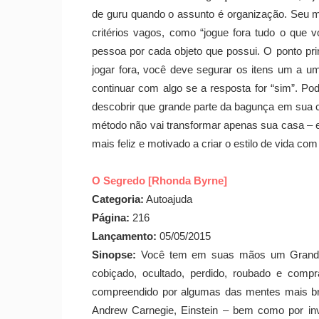
de guru quando o assunto é organização. Seu 
critérios vagos, como “jogue fora tudo o que
pessoa por cada objeto que possui. O ponto prin
jogar fora, você deve segurar os itens um a u
continuar com algo se a resposta for “sim”. Pod
descobrir que grande parte da bagunça em sua ca
método não vai transformar apenas sua casa – 
mais feliz e motivado a criar o estilo de vida c
O Segredo [Rhonda Byrne]
Categoria:
Autoajuda
Página:
216
Lançamento:
05/05/2015
Sinopse:
Você tem em suas mãos um Grande 
cobiçado, ocultado, perdido, roubado e comp
compreendido por algumas das mentes mais bril
Andrew Carnegie, Einstein – bem como por inv