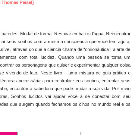
e Thomas Peisel]
r paredes. Mudar de forma. Respirar embaixo d’água. Reencontrar
ciar seus sonhos com a mesma consciência que você tem agora,
ssível, através do que a ciência chama de “onironáutica”: a arte de
elementos com total lucidez. Quando uma pessoa se torna um
encontrar os personagens que quiser e experimentar qualquer coisa
e vivendo de fato. Neste livro – uma mistura de guia prático e
 técnicas necessárias para controlar seus sonhos, enfrentar seus
sabe, encontrar a sabedoria que pode mudar a sua vida. Por meio
adoras, Sonhos lúcidos vai ajudar você a se conectar com seu
ilidades que surgem quando fechamos os olhos no mundo real e os