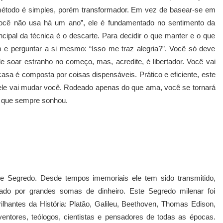
método é simples, porém transformador. Em vez de basear-se em
 você não usa há um ano”, ele é fundamentado no sentimento da
cipal da técnica é o descarte. Para decidir o que manter e o que
m e perguntar a si mesmo: “Isso me traz alegria?”. Você só deve
e soar estranho no começo, mas, acredite, é libertador. Você vai
sa é composta por coisas dispensáveis. Prático e eficiente, este
ele vai mudar você. Rodeado apenas do que ama, você se tornará
om que sempre sonhou.
Segredo. Desde tempos imemoriais ele tem sido transmitido,
rado por grandes somas de dinheiro. Este Segredo milenar foi
hantes da História: Platão, Galileu, Beethoven, Thomas Edison,
entores, teólogos, cientistas e pensadores de todas as épocas.