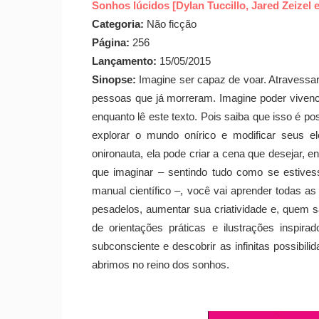
Sonhos lúcidos [Dylan Tuccillo, Jared Zeizel 
Categoria:
Não ficção
Página:
256
Lançamento:
15/05/2015
Sinopse:
Imagine ser capaz de voar. Atravessa
pessoas que já morreram. Imagine poder viven
enquanto lê este texto. Pois saiba que isso é po
explorar o mundo onírico e modificar seus 
onironauta, ela pode criar a cena que desejar, 
que imaginar – sentindo tudo como se estivess
manual científico –, você vai aprender todas as
pesadelos, aumentar sua criatividade e, quem 
de orientações práticas e ilustrações inspir
subconsciente e descobrir as infinitas possib
abrimos no reino dos sonhos.