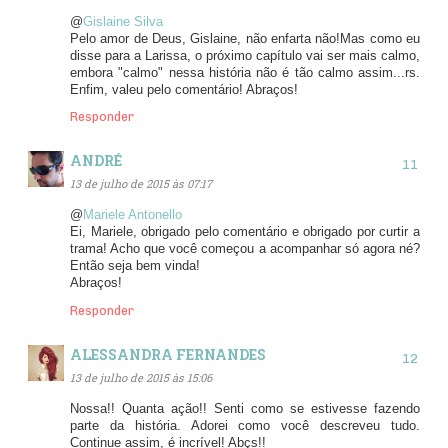
@
Gislaine Silva
Pelo amor de Deus, Gislaine, não enfarta não!Mas como eu
disse para a Larissa, o próximo capítulo vai ser mais calmo,
embora "calmo" nessa história não é tão calmo assim...rs.
Enfim, valeu pelo comentário! Abraços!
Responder
ANDRÉ
13 de julho de 2015 às 07:17
@
Mariele Antonello
Ei, Mariele, obrigado pelo comentário e obrigado por curtir a
trama! Acho que você começou a acompanhar só agora né?
Então seja bem vinda!
Abraços!
Responder
ALESSANDRA FERNANDES
13 de julho de 2015 às 15:06
Nossa!! Quanta ação!! Senti como se estivesse fazendo
parte da história. Adorei como você descreveu tudo.
Continue assim, é incrível! Abçs!!