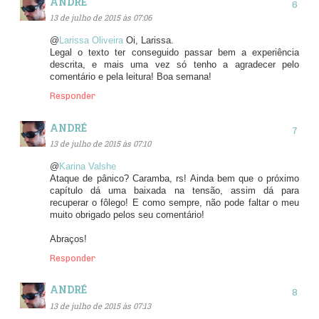
ANDRÉ
13 de julho de 2015 às 07:06
@
Larissa Oliveira
Oi, Larissa.
Legal o texto ter conseguido passar bem a experiência
descrita, e mais uma vez só tenho a agradecer pelo
comentário e pela leitura! Boa semana!
Responder
ANDRÉ
13 de julho de 2015 às 07:10
@
Karina Valshe
Ataque de pânico? Caramba, rs! Ainda bem que o próximo
capítulo dá uma baixada na tensão, assim dá para
recuperar o fôlego! E como sempre, não pode faltar o meu
muito obrigado pelos seu comentário!
Abraços!
Responder
ANDRÉ
13 de julho de 2015 às 07:13