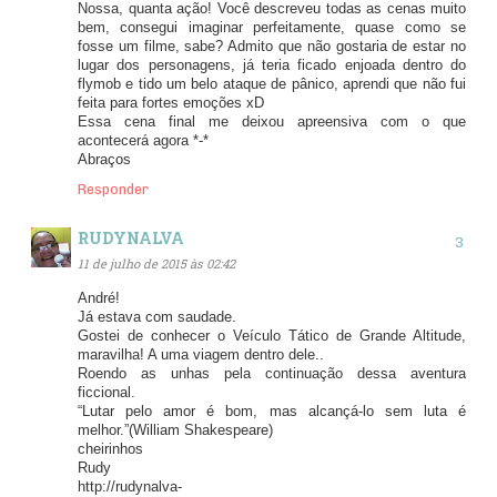
Nossa, quanta ação! Você descreveu todas as cenas muito
bem, consegui imaginar perfeitamente, quase como se
fosse um filme, sabe? Admito que não gostaria de estar no
lugar dos personagens, já teria ficado enjoada dentro do
flymob e tido um belo ataque de pânico, aprendi que não fui
feita para fortes emoções xD
Essa cena final me deixou apreensiva com o que
acontecerá agora *-*
Abraços
Responder
RUDYNALVA
11 de julho de 2015 às 02:42
André!
Já estava com saudade.
Gostei de conhecer o Veículo Tático de Grande Altitude,
maravilha! A uma viagem dentro dele..
Roendo as unhas pela continuação dessa aventura
ficcional.
“Lutar pelo amor é bom, mas alcançá-lo sem luta é
melhor.”(William Shakespeare)
cheirinhos
Rudy
http://rudynalva-