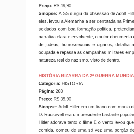
Preço:
R$ 49,90
Sinopse:
A SS surgiu da obsessão de Adolf Hitl
eles, levou a Alemanha a ser derrotada na Prim
soldados com boa formação política, pretendia
narrativa clara e envolvente, o autor documen
de judeus, homossexuais e ciganos, detalha 
ocupada e repassa as campanhas militares empr
natureza real do nazismo, visto de dentro.
HISTÓRIA BIZARRA DA 2ª GUERRA MUNDIA
Categoria:
HISTÓRIA
Página:
288
Preço:
R$ 39,90
Sinopse:
Adolf Hitler era um tirano com mania d
D. Roosevelt era um presidente bastante popular
Hitler adorava tanto o filme E o vento levou qu
comida, comeu de uma só vez uma porção de 