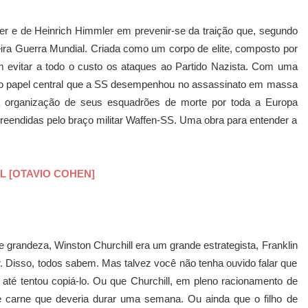
er e de Heinrich Himmler em prevenir-se da traição que, segundo
eira Guerra Mundial. Criada como um corpo de elite, composto por
m evitar a todo o custo os ataques ao Partido Nazista. Com uma
ta o papel central que a SS desempenhou no assassinato em massa
a organização de seus esquadrões de morte por toda a Europa
eendidas pelo braço militar Waffen-SS. Uma obra para entender a
L [OTAVIO COHEN]
e grandeza, Winston Churchill era um grande estrategista, Franklin
. Disso, todos sabem. Mas talvez você não tenha ouvido falar que
e até tentou copiá-lo. Ou que Churchill, em pleno racionamento de
carne que deveria durar uma semana. Ou ainda que o filho de