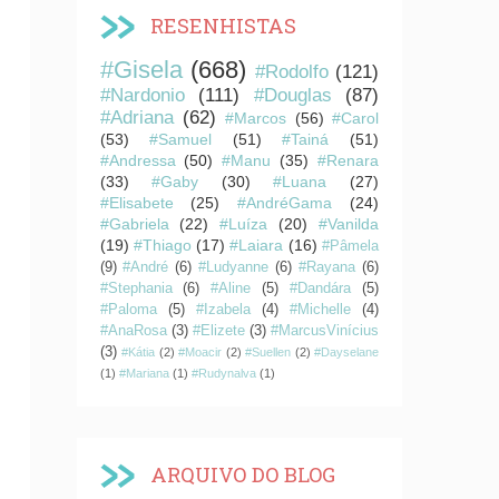
RESENHISTAS
#Gisela
(668)
#Rodolfo
(121)
#Nardonio
(111)
#Douglas
(87)
#Adriana
(62)
#Marcos
(56)
#Carol
(53)
#Samuel
(51)
#Tainá
(51)
#Andressa
(50)
#Manu
(35)
#Renara
(33)
#Gaby
(30)
#Luana
(27)
#Elisabete
(25)
#AndréGama
(24)
#Gabriela
(22)
#Luíza
(20)
#Vanilda
(19)
#Thiago
(17)
#Laiara
(16)
#Pâmela
(9)
#André
(6)
#Ludyanne
(6)
#Rayana
(6)
#Stephania
(6)
#Aline
(5)
#Dandára
(5)
#Paloma
(5)
#Izabela
(4)
#Michelle
(4)
#AnaRosa
(3)
#Elizete
(3)
#MarcusVinícius
(3)
#Kátia
(2)
#Moacir
(2)
#Suellen
(2)
#Dayselane
(1)
#Mariana
(1)
#Rudynalva
(1)
ARQUIVO DO BLOG