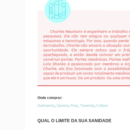
Charles Neumann é engenheiro e trabalha em
pesquisas. Ele não tem amigos ou qualquer t
máquinas e tecnologia. Por isso, quando perd
de trabalho, Charlie não encara a situação co
oportunidade. Ele sempre achou que o frá
aperfeiçoado, e então decide colocar em prá
construir partes. Partes mecânicas. Partes mel
Lola Shanks é apaixonada por membros e órgã
Charlie, ela fica fascinada com a possibili
capaz de produzir um corpo totalmente mecâni
que ele é um louco. Ou um produto. Ou uma arm
Onde comprar:
Submarino
,
Saraiva
,
Fnac
,
Travessa
,
Cultura
QUAL O LIMITE DA SUA SANIDADE