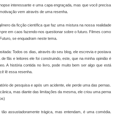
inopse interessante e uma capa engraçada, mas que você precisa
 motivação vem através de uma resenha.
ero da ficção científica que faz uma mistura na nossa realidade
mpre em caos fazendo-nos questionar sobre o futuro. Filmes como
 Futuro, se enquadram neste tema.
itada: Todos os dias, através do seu blog, ele escrevia e postava
de fãs e leitores ele foi construindo, este, que na minha opinião é
. A história contida no livro, pode muito bem ser algo que está
ê lê essa resenha.
ório de pesquisa e após um acidente, ele perde uma das pernas.
cânica, mas diante das limitações da mesma, ele criou uma perna
os)
e tão assustadoramente trágica, mas entendam, é uma comédia.