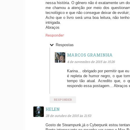
nessa história. O gênero não é exatamente um do
me chamou a atenção por meio dos questioname
tecnológico e que não consegue deixar de evoluir;
Acho que o livro será uma boa leitura, não tenho
intrigada.
Abraços
Responder
Respostas
MARCOS GRAMINHA
4 de novembro de 2015 às 15:26
Karina... obrigado por permitir que e
é repleta de humor negro, o que tor
tempo tão atual. Acredito que, o 
respondo essa postagem... Abraços e
RESPONDER
HELEN
28 de outubro de 2015 às 21:53
Gosto de Steampunk,já o Cyberpunk estou tentan