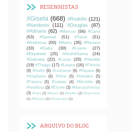
RESENHISTAS
#Gisela
(668)
#Rodolfo
(121)
#Nardonio
(111)
#Douglas
(87)
#Adriana
(62)
#Marcos
(56)
#Carol
(53)
#Samuel
(51)
#Tainá
(51)
#Andressa
(50)
#Manu
(35)
#Renara
(33)
#Gaby
(30)
#Luana
(27)
#Elisabete
(25)
#AndréGama
(24)
#Gabriela
(22)
#Luíza
(20)
#Vanilda
(19)
#Thiago
(17)
#Laiara
(16)
#Pâmela
(9)
#André
(6)
#Ludyanne
(6)
#Rayana
(6)
#Stephania
(6)
#Aline
(5)
#Dandára
(5)
#Paloma
(5)
#Izabela
(4)
#Michelle
(4)
#AnaRosa
(3)
#Elizete
(3)
#MarcusVinícius
(3)
#Kátia
(2)
#Moacir
(2)
#Suellen
(2)
#Dayselane
(1)
#Mariana
(1)
#Rudynalva
(1)
ARQUIVO DO BLOG