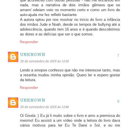
que aconteceu com outras pessoas - não me encantou em
nada, mas a narrativa de dois irmãos gêmeos que se
amam/ odeiam veio no momento certo e como um livro de
auto-ajuda me fez refletir bastante.
A autora optou por nos mostrar no início do livro a infância
dos irmãos Jude e Noah, desde os tempos de bullying até a
adolescência, quando tem 16 anos e é quando descobrimos
as dores e as delícias que ser o que somos.
Responder
UNKNOWN
26 de novembro de 2015 às 13:36
Lendo a sinopse confesso que não me interessei tanto, mas
a resenha mudou minha opinião. Quero ler e espero gostar
da leitura.
Responder
UNKNOWN
26 de novembro de 2015 às 13:46
Oi Gisela :) Eu já li muito sobre o livro e amo a premissa do
mesmo! Eu assisti a um vídeo onde a leitora do livro dava
vários motivos para ler Eu Te Darei o Sol, e eu me