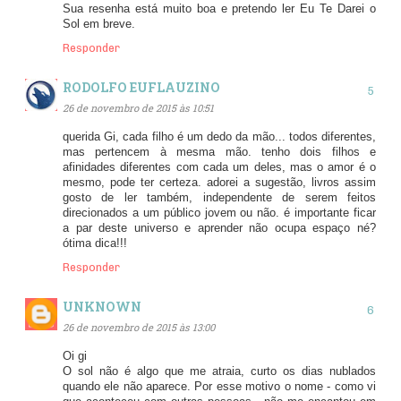
Sua resenha está muito boa e pretendo ler Eu Te Darei o
Sol em breve.
Responder
RODOLFO EUFLAUZINO
26 de novembro de 2015 às 10:51
querida Gi, cada filho é um dedo da mão... todos diferentes,
mas pertencem à mesma mão. tenho dois filhos e
afinidades diferentes com cada um deles, mas o amor é o
mesmo, pode ter certeza. adorei a sugestão, livros assim
gosto de ler também, independente de serem feitos
direcionados a um público jovem ou não. é importante ficar
a par deste universo e aprender não ocupa espaço né?
ótima dica!!!
Responder
UNKNOWN
26 de novembro de 2015 às 13:00
Oi gi
O sol não é algo que me atraia, curto os dias nublados
quando ele não aparece. Por esse motivo o nome - como vi