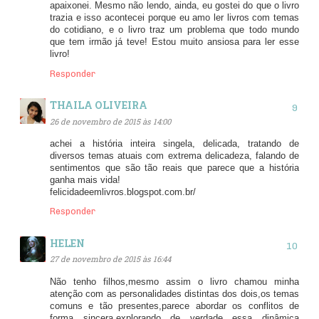
apaixonei. Mesmo não lendo, ainda, eu gostei do que o livro
trazia e isso acontecei porque eu amo ler livros com temas
do cotidiano, e o livro traz um problema que todo mundo
que tem irmão já teve! Estou muito ansiosa para ler esse
livro!
Responder
THAILA OLIVEIRA
26 de novembro de 2015 às 14:00
achei a história inteira singela, delicada, tratando de
diversos temas atuais com extrema delicadeza, falando de
sentimentos que são tão reais que parece que a história
ganha mais vida!
felicidadeemlivros.blogspot.com.br/
Responder
HELEN
27 de novembro de 2015 às 16:44
Não tenho filhos,mesmo assim o livro chamou minha
atenção com as personalidades distintas dos dois,os temas
comuns e tão presentes,parece abordar os conflitos de
forma sincera,explorando de verdade essa dinâmica