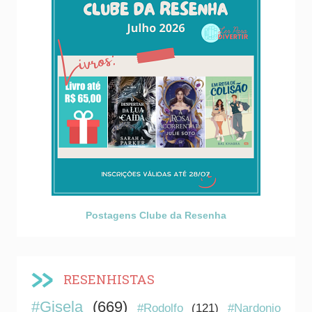
Postagens Clube da Resenha
RESENHISTAS
#Gisela
(669)
#Rodolfo
(121)
#Nardonio