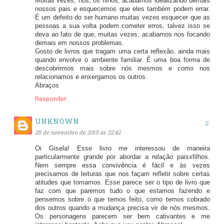
Muitas vezes, nós, os filhos, acabamos idealizando demais
nossos pais e esquecemos que eles também podem errar.
É um defeito do ser humano muitas vezes esquecer que as
pessoas a sua volta podem cometer erros, talvez isso se
deva ao fato de que, muitas vezes, acabamos nos focando
demais em nossos problemas.
Gosto de livros que tragam uma certa reflexão, ainda mais
quando envolve o ambiente familiar. É uma boa forma de
descobrirmos mais sobre nós mesmos e como nos
relacionamos e enxergamos os outros.
Abraços
Responder
UNKNOWN
25 de novembro de 2015 às 22:42
Oi Gisela! Esse livro me interessou de maneira
particularmente grande por abordar a relação paisxfilhos.
Nem sempre essa convivência é fácil e às vezes
precisamos de leituras que nos façam refletir sobre certas
atitudes que tomamos. Esse parece ser o tipo de livro que
faz com que paremos tudo o que estamos fazendo e
pensemos sobre o que temos feito, como temos cobrado
dos outros quando a mudança precisa vir de nós mesmos.
Os personagens parecem ser bem cativantes e me