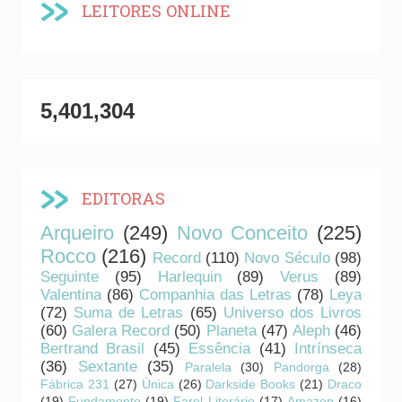
LEITORES ONLINE
5,401,304
EDITORAS
Arqueiro
(249)
Novo Conceito
(225)
Rocco
(216)
Record
(110)
Novo Século
(98)
Seguinte
(95)
Harlequin
(89)
Verus
(89)
Valentina
(86)
Companhia das Letras
(78)
Leya
(72)
Suma de Letras
(65)
Universo dos Livros
(60)
Galera Record
(50)
Planeta
(47)
Aleph
(46)
Bertrand Brasil
(45)
Essência
(41)
Intrínseca
(36)
Sextante
(35)
Paralela
(30)
Pandorga
(28)
Fábrica 231
(27)
Única
(26)
Darkside Books
(21)
Draco
(19)
Fundamento
(19)
Farol Literário
(17)
Amazon
(16)