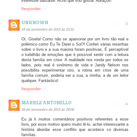
interessei bastante. Acho que vou gostar. Abraços!
Responder
UNKNOWN
25 de novembro de 2015 às 23:22
Oi, Gisela! Como não se apaixonar por um livro tão real e
polêmico como Eu Te Darei o Sol?! Conferi várias resenhas
sobre o livro e a sua maioria foram positivas. É perceptível
o turbilhão de emoções que é possível sentir com a leitura
desta família em crise. A realidade nos ronda por todos os
lados, pois real é sinônimo de vida e Jandy Nelson nos
possibilita experimentar isto, a rotina em crise de uma
família comum, poderia ser a sua, a minha, a de um leitor
qualquer. Fantástico!
Responder
MARIELE ANTONELLO
26 de novembro de 2015 às 09:08
Eu já li muitos comentários positivos referentes a esse
livro, por esse motivo quero muito lê-lo, achei interessante a
história abordar esse conflito que acontece co diversas
famílias.