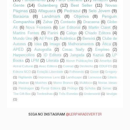
Gente
(14)
Gutenberg
(12)
Best Seller
(11)
Novas
Páginas
(11)
Alfaguara
(9)
Pedrazul
(9)
Selo Jovem
(9)
Baraúna
(8)
Landmark
(8)
Objetiva
(8)
Penguin
Companhia
(8)
Zahar
(7)
Contexto
(6)
Dracaena
(6)
Globo
Alt
(6)
Nova Fronteira
(6)
Ler Editorial
(5)
Martin Claret
(5)
Martins Fontes
(5)
Panini
(5)
Caligo
(4)
Chiado Editora
(4)
Mundo Uno
(4)
All Print
(3)
Autêntica
(3)
Benvirá
(3)
Clube de
Autores
(3)
Idea
(3)
Imago
(3)
Melhoramentos
(3)
Ática
(3)
APED
(2)
Autografia
(2)
Cosac Naify
(2)
Empíreo
(2)
Harpercollins
(2)
ID Editora
(2)
Jangada
(2)
Kazuá
(2)
LP
Books
(2)
LPM
(2)
Literata
(2)
Above Publicações
(1)
Amarilys
(1)
Astral Cultural
(1)
Avec Editora
(1)
Conrad
(1)
Desfecho
(1)
EDUFES
(1)
Editora NCO
(1)
Estação Liberdade
(1)
Folheando
(1)
Giostri
(1)
Gregory
(1)
Highlands
(1)
Imprensa Livre
(1)
Landscape
(1)
Larousse
(1)
Litteris
(1)
Madras
(1)
Moinhos
(1)
Morro Branco
(1)
Multifoco
(1)
Novas Ideias
(1)
Pendragon
(1)
Portal Editora
(1)
Prólogo
(1)
Schoba
(1)
Senac
(1)
The Gift Box
(1)
Tordesilhas
(1)
Três Estrelas
(1)
Underworld
(1)
Vestígio
(1)
SIGA NO INSTAGRAM
@LERPARADIVERTIR