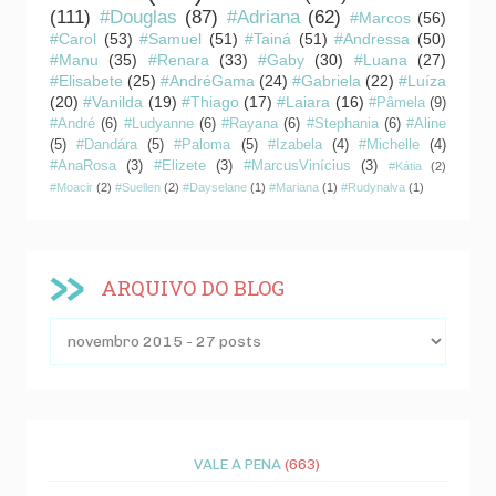
(111)
#Douglas
(87)
#Adriana
(62)
#Marcos
(56)
#Carol
(53)
#Samuel
(51)
#Tainá
(51)
#Andressa
(50)
#Manu
(35)
#Renara
(33)
#Gaby
(30)
#Luana
(27)
#Elisabete
(25)
#AndréGama
(24)
#Gabriela
(22)
#Luíza
(20)
#Vanilda
(19)
#Thiago
(17)
#Laiara
(16)
#Pâmela
(9)
#André
(6)
#Ludyanne
(6)
#Rayana
(6)
#Stephania
(6)
#Aline
(5)
#Dandára
(5)
#Paloma
(5)
#Izabela
(4)
#Michelle
(4)
#AnaRosa
(3)
#Elizete
(3)
#MarcusVinícius
(3)
#Kátia
(2)
#Moacir
(2)
#Suellen
(2)
#Dayselane
(1)
#Mariana
(1)
#Rudynalva
(1)
ARQUIVO DO BLOG
VALE A PENA
(663)