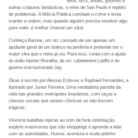
elfos, orcs, anões, gnomos e
outras criaturas fantásticas, o reino de San Paolo é repleto
de problemas. A Milícia Pública combate o crime e tenta
manter a ordem, mas quando alguém precisa resolver algo
para valer, é melhor chamar um zika!
Conheça Barone, um orc cansado de ser apenas um
ajudante geral de um boteco na periferia e pretende ser o
maior zika que o reino já viu. Para isso, conta com a ajuda
do anão hipster Muralha, da orc cabeleireira Latiffa e do
gnomo mal-humorado Jay.
Zikas é escrito por Alessio Esteves e Raphael Fernandes, e
ilustrado por Junior Ferreira. Uma verdadeira paródia da
vida nas grandes metrópoles brasileiras, com raças e
classes sociais que seriam cômicas se não fossem
trágicas.
Vivencie batalhas épicas ao som de funk ostentação,
explore masmorras que são shoppings e aprenda a lidar
com as autoridades. Humor, aventura e muito jeitinho