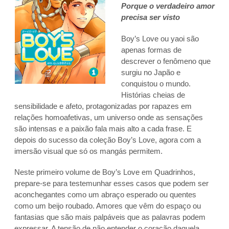
Porque o verdadeiro amor
precisa ser visto
Boy’s Love ou yaoi são
apenas formas de
descrever o fenômeno que
surgiu no Japão e
conquistou o mundo.
Histórias cheias de
sensibilidade e afeto, protagonizadas por rapazes em
relações homoafetivas, um universo onde as sensações
são intensas e a paixão fala mais alto a cada frase. E
depois do sucesso da coleção Boy’s Love, agora com a
imersão visual que só os mangás permitem.
Neste primeiro volume de Boy’s Love em Quadrinhos,
prepare‑se para testemunhar esses casos que podem ser
aconchegantes como um abraço esperado ou quentes
como um beijo roubado. Amores que vêm do espaço ou
fantasias que são mais palpáveis que as palavras podem
expressar. A tensão de não entender o coração daquela