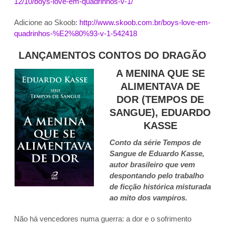
12/10/boys-love-em-quadrinhos-
v-1/
Adicione ao Skoob:
http://www.skoob.com.br/boys-
love-em-
quadrinhos-%E2%80%93-
v-1-542418
LANÇAMENTOS CONTOS DO DRAGÃO
A MENINA QUE SE
ALIMENTAVA DE
DOR (TEMPOS DE
SANGUE), EDUARDO
KASSE
Conto da série Tempos de
Sangue de Eduardo Kasse,
autor brasileiro que vem
despontando pelo trabalho
de ficção histórica misturada
ao mito dos vampiros.
Não há vencedores numa guerra: a dor e o sofrimento