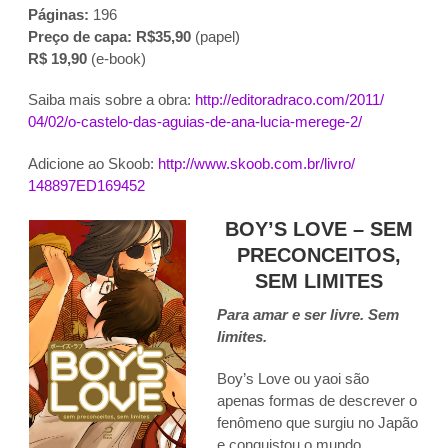
Páginas:
196
Preço de capa: R$35,90
(papel)
R$ 19,90
(e-book)
Saiba mais sobre a obra:
http://editoradraco.com/2011/
04/02/o-castelo-das-aguias-de-
ana-lucia-merege-2/
Adicione ao Skoob:
http://www.skoob.com.br/livro/
148897ED169452
BOY’S LOVE – SEM
PRECONCEITOS,
SEM LIMITES
Para amar e ser livre. Sem
limites.
Boy’s Love ou yaoi são
apenas formas de descrever o
fenômeno que surgiu no Japão
e conquistou o mundo.