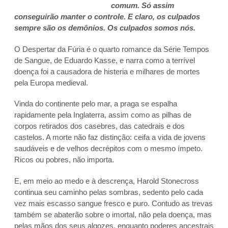
comum. Só assim
conseguirão manter o controle. E claro, os culpados
sempre são os demônios. Os culpados somos nós.
O Despertar da Fúria é o quarto romance da Série Tempos
de Sangue, de Eduardo Kasse, e narra como a terrível
doença foi a causadora de histeria e milhares de mortes
pela Europa medieval.
Vinda do continente pelo mar, a praga se espalha
rapidamente pela Inglaterra, assim como as pilhas de
corpos retirados dos casebres, das catedrais e dos
castelos. A morte não faz distinção: ceifa a vida de jovens
saudáveis e de velhos decrépitos com o mesmo ímpeto.
Ricos ou pobres, não importa.
E, em meio ao medo e à descrença, Harold Stonecross
continua seu caminho pelas sombras, sedento pelo cada
vez mais escasso sangue fresco e puro. Contudo as trevas
também se abaterão sobre o imortal, não pela doença, mas
pelas mãos dos seus algozes, enquanto poderes ancestrais