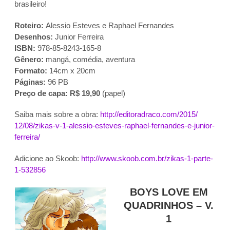
brasileiro!
Roteiro:
Alessio Esteves e Raphael Fernandes
Desenhos:
Junior Ferreira
ISBN:
978-85-8243-165-8
Gênero:
mangá, comédia, aventura
Formato:
14cm x 20cm
Páginas:
96 PB
Preço de capa: R$ 19,90
(papel)
Saiba mais sobre a obra:
http://editoradraco.com/2015/
12/08/zikas-v-1-alessio-
esteves-raphael-fernandes-e-
junior-
ferreira/
Adicione ao Skoob:
http://www.skoob.com.br/zikas-
1-parte-
1-532856
BOYS LOVE EM
QUADRINHOS – V.
1