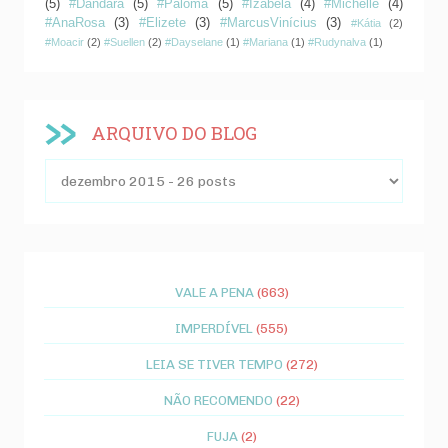
(5)
#Dandára
(5)
#Paloma
(5)
#Izabela
(4)
#Michelle
(4)
#AnaRosa
(3)
#Elizete
(3)
#MarcusVinícius
(3)
#Kátia
(2)
#Moacir
(2)
#Suellen
(2)
#Dayselane
(1)
#Mariana
(1)
#Rudynalva
(1)
ARQUIVO DO BLOG
VALE A PENA
(663)
IMPERDÍVEL
(555)
LEIA SE TIVER TEMPO
(272)
NÃO RECOMENDO
(22)
FUJA
(2)