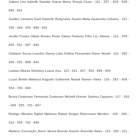
Juliana Lins Isabelle Dadalto Ariane Meine Sheyla Cezar - 111 - 257 - 403 - 549 -
695 - 841
Suellen Linhares Sueli Dalmolin Rudynalva Soares Maria Aparecida Linhares - 112 -
258 - 404 - 550 - 696 - 842
Jenifer Fontes Cibele Romeu Peixe Cleber Pedroso Filho LiLi Silveira - 113 - 259 -
405 - 551 - 697 - 843
Cristiane Souza Leandro Danny Lobo Edileia Fernandes Giane Novak - 114 - 260 -
406 - 552 - 698 - 844
Larissa Oliveira Sthefany Luana Ana - 115 - 261 - 407 - 553 - 699 - 845
Lucas Bertini Matheus Augusto Guilherme Nowak Ramon Vieira - 116 - 262 - 408 -
554 - 700 - 846
Bruna Costenaro Fernanda Costenaro Michelli Vicente Sabrina Caparros - 117 - 263
- 409 - 555 - 701 - 847
Rodrigo Mendes Sigfrid Matheus Rafael Borges Robervane Mendes - 118 - 264 -
410 - 556 - 702 - 848
Marlene Conceição Jhonn Neves Brenda Amorim Jhennifer Alves - 119 - 265 - 411 -