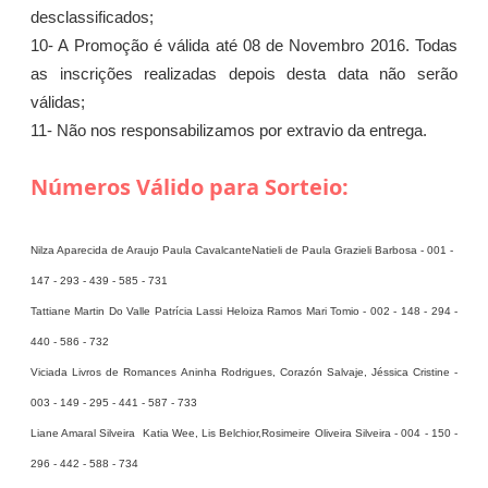
desclassificados;
10- A Promoção é válida até 08 de Novembro 2016. Todas
as inscrições realizadas depois desta data não serão
válidas;
11- Não nos responsabilizamos por extravio da entrega.
Números Válido para Sorteio:
Nilza Aparecida de Araujo Paula CavalcanteNatieli de Paula Grazieli Barbosa - 001 -
147 - 293 - 439 - 585 - 731
Tattiane Martin Do Valle Patrícia Lassi Heloiza Ramos Mari Tomio - 002 - 148 - 294 -
440 - 586 - 732
Viciada Livros de Romances Aninha Rodrigues, Corazón Salvaje, Jéssica Cristine -
003 - 149 - 295 - 441 - 587 - 733
Liane Amaral Silveira Katia Wee, Lis Belchior,Rosimeire Oliveira Silveira - 004 - 150 -
296 - 442 - 588 - 734