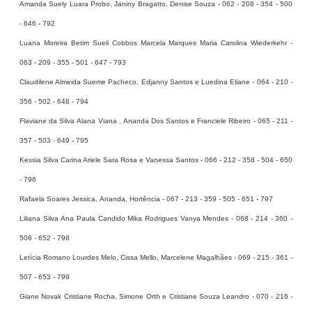
Amanda Suely Luara Probo, Janiny Bragatto, Denise Souza - 062 - 208 - 354 - 500
- 646 - 792
Luana Moreira Betim Sueli Cobbos Marcela Marques Maria Carolina Wiederkehr -
063 - 209 - 355 - 501 - 647 - 793
Claudilene Almeida Sueme Pacheco, Edjanny Santos e Luedina Eliane - 064 - 210 -
356 - 502 - 648 - 794
Flaviane da Silva Alana Viana , Ananda Dos Santos e Franciele Ribeiro - 065 - 211 -
357 - 503 - 649 - 795
Kessia Silva Carina Ariele Sara Rosa e Vanessa Santos - 066 - 212 - 358 - 504 - 650
- 796
Rafaela Soares Jessica, Ananda, Hortência - 067 - 213 - 359 - 505 - 651 - 797
Liliana Silva Ana Paula Candido Mika Rodrigues Vanya Mendes - 068 - 214 - 360 -
506 - 652 - 798
Letícia Romano Lourdes Melo, Cissa Mello, Marcelene Magalhães - 069 - 215 - 361 -
507 - 653 - 799
Giane Novak Cristiane Rocha, Simone Orth e Cristiane Souza Leandro - 070 - 216 -