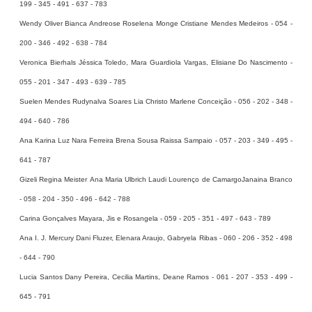
199 - 345 - 491 - 637 - 783
Wendy Oliver Bianca Andreose Roselena Monge Cristiane Mendes Medeiros - 054 -
200 - 346 - 492 - 638 - 784
Veronica Bierhals Jéssica Toledo, Mara Guardiola Vargas, Elisiane Do Nascimento -
055 - 201 - 347 - 493 - 639 - 785
Suelen Mendes Rudynalva Soares Lia Christo Marlene Conceição - 056 - 202 - 348 -
494 - 640 - 786
Ana Karina Luz Nara Ferreira Brena Sousa Raissa Sampaio - 057 - 203 - 349 - 495 -
641 - 787
Gizeli Regina Meister Ana Maria Ulbrich Laudi Lourenço de CamargoJanaina Branco
- 058 - 204 - 350 - 496 - 642 - 788
Carina Gonçalves Mayara, Jis e Rosangela - 059 - 205 - 351 - 497 - 643 - 789
Ana I. J. Mercury Dani Fluzer, Elenara Araujo, Gabryela Ribas - 060 - 206 - 352 - 498
- 644 - 790
Lucia Santos Dany Pereira, Cecilia Martins, Deane Ramos - 061 - 207 - 353 - 499 -
645 - 791