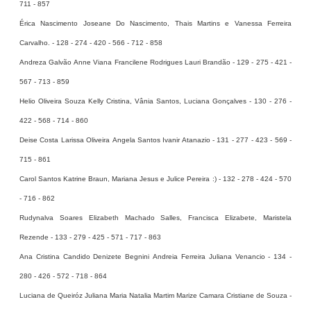
711 - 857
Érica Nascimento Joseane Do Nascimento, Thais Martins e Vanessa Ferreira
Carvalho. - 128 - 274 - 420 - 566 - 712 - 858
Andreza Galvão Anne Viana Francilene Rodrigues Lauri Brandão - 129 - 275 - 421 -
567 - 713 - 859
Helio Oliveira Souza Kelly Cristina, Vânia Santos, Luciana Gonçalves - 130 - 276 -
422 - 568 - 714 - 860
Deise Costa Larissa Oliveira Angela Santos Ivanir Atanazio - 131 - 277 - 423 - 569 -
715 - 861
Carol Santos Katrine Braun, Mariana Jesus e Julice Pereira :) - 132 - 278 - 424 - 570
- 716 - 862
Rudynalva Soares Elizabeth Machado Salles, Francisca Elizabete, Maristela
Rezende - 133 - 279 - 425 - 571 - 717 - 863
Ana Cristina Candido Denizete Begnini Andreia Ferreira Juliana Venancio - 134 -
280 - 426 - 572 - 718 - 864
Luciana de Queiróz Juliana Maria Natalia Martim Marize Camara Cristiane de Souza -