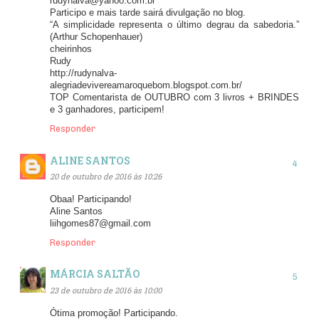
rudynalva@yahoo.com.br
Participo e mais tarde sairá divulgação no blog.
“A simplicidade representa o último degrau da sabedoria.”
(Arthur Schopenhauer)
cheirinhos
Rudy
http://rudynalva-
alegriadevivereamaroquebom.blogspot.com.br/
TOP Comentarista de OUTUBRO com 3 livros + BRINDES
e 3 ganhadores, participem!
Responder
ALINE SANTOS
20 de outubro de 2016 às 10:26
Obaa! Participando!
Aline Santos
liihgomes87@gmail.com
Responder
MÁRCIA SALTÃO
23 de outubro de 2016 às 10:00
Ótima promoção! Participando.