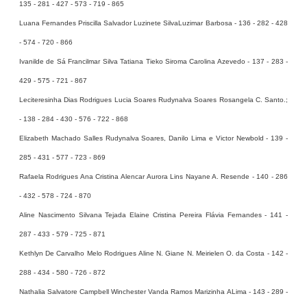
135 - 281 - 427 - 573 - 719 - 865
Luana Fernandes Priscilla Salvador Luzinete SilvaLuzimar Barbosa - 136 - 282 - 428
- 574 - 720 - 866
Ivanilde de Sá Francilmar Silva Tatiana Tieko Siroma Carolina Azevedo - 137 - 283 -
429 - 575 - 721 - 867
Leciteresinha Dias Rodrigues Lucia Soares Rudynalva Soares Rosangela C. Santo.;
- 138 - 284 - 430 - 576 - 722 - 868
Elizabeth Machado Salles Rudynalva Soares, Danilo Lima e Victor Newbold - 139 -
285 - 431 - 577 - 723 - 869
Rafaela Rodrigues Ana Cristina Alencar Aurora Lins Nayane A. Resende - 140 - 286
- 432 - 578 - 724 - 870
Aline Nascimento Silvana Tejada Elaine Cristina Pereira Flávia Fernandes - 141 -
287 - 433 - 579 - 725 - 871
Kethlyn De Carvalho Melo Rodrigues Aline N. Giane N. Meirielen O. da Costa - 142 -
288 - 434 - 580 - 726 - 872
Nathalia Salvatore Campbell Winchester Vanda Ramos Marizinha ALima - 143 - 289 -