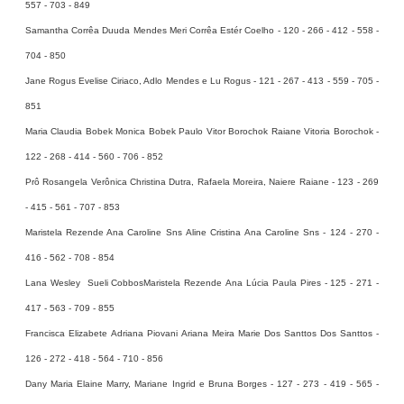
557 - 703 - 849
Samantha Corrêa Duuda Mendes Meri Corrêa Estér Coelho - 120 - 266 - 412 - 558 -
704 - 850
Jane Rogus Evelise Ciriaco, Adlo Mendes e Lu Rogus - 121 - 267 - 413 - 559 - 705 -
851
Maria Claudia Bobek Monica Bobek Paulo Vitor Borochok Raiane Vitoria Borochok -
122 - 268 - 414 - 560 - 706 - 852
Prô Rosangela Verônica Christina Dutra, Rafaela Moreira, Naiere Raiane - 123 - 269
- 415 - 561 - 707 - 853
Maristela Rezende Ana Caroline Sns Aline Cristina Ana Caroline Sns - 124 - 270 -
416 - 562 - 708 - 854
Lana Wesley Sueli CobbosMaristela Rezende Ana Lúcia Paula Pires - 125 - 271 -
417 - 563 - 709 - 855
Francisca Elizabete Adriana Piovani Ariana Meira Marie Dos Santtos Dos Santtos -
126 - 272 - 418 - 564 - 710 - 856
Dany Maria Elaine Marry, Mariane Ingrid e Bruna Borges - 127 - 273 - 419 - 565 -