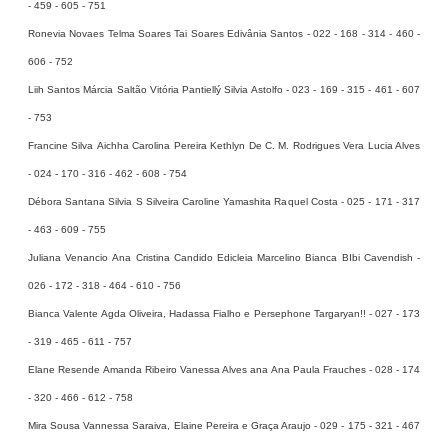
- 459 - 605 - 751
Ronevia Novaes Telma Soares Tai Soares Edivânia Santos - 022 - 168 - 314 - 460 -
606 - 752
Liih Santos Márcia Saltão Vitória Pantiellý Silvia Astolfo - 023 - 169 - 315 - 461 - 607
- 753
Francine Silva Aichha Carolina Pereira Kethlyn De C. M. Rodrigues Vera Lucia Alves
- 024 - 170 - 316 - 462 - 608 - 754
Débora Santana Silvia S Silveira Caroline Yamashita Raquel Costa - 025 - 171 - 317
- 463 - 609 - 755
Juliana Venancio Ana Cristina Candido Edicleia Marcelino Bianca BIbi Cavendish -
026 - 172 - 318 - 464 - 610 - 756
Bianca Valente Agda Oliveira, Hadassa Fialho e Persephone Targaryan!! - 027 - 173
- 319 - 465 - 611 - 757
Elane Resende Amanda Ribeiro Vanessa Alves ana Ana Paula Frauches - 028 - 174
- 320 - 466 - 612 - 758
Mira Sousa Vannessa Saraiva, Elaine Pereira e Graça Araujo - 029 - 175 - 321 - 467