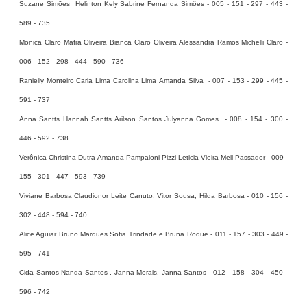
Suzane Simões Helinton Kely Sabrine Fernanda Simões - 005 - 151 - 297 - 443 -
589 - 735
Monica Claro Mafra Oliveira Bianca Claro Oliveira Alessandra Ramos Michelli Claro -
006 - 152 - 298 - 444 - 590 - 736
Ranielly Monteiro Carla Lima Carolina Lima Amanda Silva - 007 - 153 - 299 - 445 -
591 - 737
Anna Santts Hannah Santts Arilson Santos Julyanna Gomes - 008 - 154 - 300 -
446 - 592 - 738
Verônica Christina Dutra Amanda Pampaloni Pizzi Leticia Vieira Mell Passador - 009 -
155 - 301 - 447 - 593 - 739
Viviane Barbosa Claudionor Leite Canuto, Vitor Sousa, Hilda Barbosa - 010 - 156 -
302 - 448 - 594 - 740
Alice Aguiar Bruno Marques Sofia Trindade e Bruna Roque - 011 - 157 - 303 - 449 -
595 - 741
Cida Santos Nanda Santos , Janna Morais, Janna Santos - 012 - 158 - 304 - 450 -
596 - 742