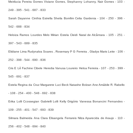
Meirilucia Pereira Gomes Viviane Gomes, Stephanny Lohanny, Nair Gomes - 103 -
249 - 395 - 541 - 687 - 833
Sarah Dayanne Cinthia Estrella Sheila Bomfim Celia Gardenia - 104 - 250 - 396 -
542 - 688 - 834
Heloiza Ramos Lourdes Melo Mirian Estela Cleidi Natal de Alcântara - 105 - 251 -
397 - 543 - 689 - 835
Elidiane Lima Rudynalva Soares , Rosemary P G Ferreira , Gladys Maris Leite - 106 -
252 - 398 - 544 - 690 - 836
Cris E Lê Fachine Cibele Heredia Vanusa Loureiro Heloa Ferreira - 107 - 253 - 399 -
545 - 691 - 837
Estela Regina da Cruz Margarete Luci Beck Natashe Bolzan Ane Amábile R. Rabello
- 108 - 254 - 400 - 546 - 692 - 838
Erika Lolli Ccossegian Gabrielli Lolli Kelly Grigório Vanessa Bonancini Fernandes -
109 - 255 - 401 - 547 - 693 - 839
Silmara Balmeida Ana Clara Elisangela Ferrareis Nilza Aparecida de Araujo - 110 -
256 - 402 - 548 - 694 - 840