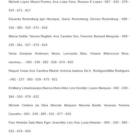
Michele Lopez Moacir Pontes, Ana Luisa Yone, Rosana K Lopez - 087 - 233 - 379 -
525 - 671 - 817
Eduarda Rozemberg Igor Henrique, Giane Rozemberg, Denner Rosemberg - 088 -
234 - 380 - 526 - 672 - 818
Márcia Saltão Tainara Regliski, Ana Caroline Sns, Francine Barrault Mesquita - 089 -
235 - 381 - 527 - 673 - 819
Vania Sampaio Anderson Neres, Leonarda Silva, Viviane Bittencourt Bora,
meninas... - 090 - 236 - 382 - 528 - 674 - 820
Raquel Costa Ana Carolina Ribeiro Antonia Isadora De A. RodriguesMika Rodrigues
- 091 - 237 - 383 - 529 - 675 - 821
Emillainy Limadosanjos Bianca Alves Aline Lins Kerollyn Lopes Marques - 092 - 238 -
384 - 530 - 676 - 822
Michele Celdera da Silva Marcela Marques Marcela Basilio Vanessa Ferreira
Carvalho - 093 - 239 - 385 - 531 - 677 - 823
Fran Almeida Ítala Mara Eger Josenilda Lins Ana Luiza Almeida - 094 - 240 - 386 -
532 - 678 - 824