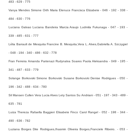
483 - 629 - 775
Vanya Mendes Simone Orth Maria Elenuce Francisca Elizabete - 046 - 192 - 338 -
484 - 630 - 776
Luciana Galvao Luciana Bandeira Marcia Araujo Ludmila Fukunaga - 047 - 193 -
339 - 485 - 631 - 777
Lélia Barrault de Mesquita Francine B. Mesquita,Vera L. Alves,Gabriella A. Szczygiel
- 048 - 194 - 340 - 486 - 632 - 778
Fran Ferreira Amanda Partenazi Rudynalva Soares Paola Aleksandra - 049 - 195 -
341 - 487 - 633 - 779
Solange Borkovski Simone Borkovski Susane Borkovski Denise Rodrigues - 050 -
196 - 342 - 488 - 634 - 780
Sil Mansen Cullen Vera Lucia Alves Lety Santos Su Andriani - 051 - 197 - 343 - 489 -
635 - 781
Luiza Thereza Rafaella Baggieri Elisabete Finco Carol Rangel - 052 - 198 - 344 -
490 - 636 - 782
Luziana Borges Dite Rodrigues,Ihasmin Oliveira Borges,Franciele Ribeiro. - 053 -