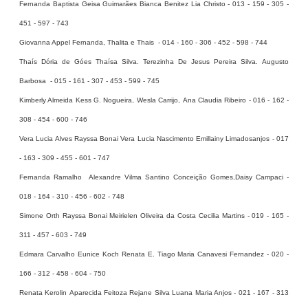
Fernanda Baptista Geisa Guimarães Bianca Benitez Lia Christo - 013 - 159 - 305 -
451 - 597 - 743
Giovanna Appel Fernanda, Thalita e Thais - 014 - 160 - 306 - 452 - 598 - 744
Thaís Dória de Góes Thaísa Silva. Terezinha De Jesus Pereira Silva. Augusto
Barbosa - 015 - 161 - 307 - 453 - 599 - 745
Kimberly Almeida Kess G. Nogueira, Wesla Carrijo, Ana Claudia Ribeiro - 016 - 162 -
308 - 454 - 600 - 746
Vera Lucia Alves Rayssa Bonai Vera Lucia Nascimento Emillainy Limadosanjos - 017
- 163 - 309 - 455 - 601 - 747
Fernanda Ramalho Alexandre Vilma Santino Conceição Gomes,Daisy Campaci -
018 - 164 - 310 - 456 - 602 - 748
Simone Orth Rayssa Bonai Meirielen Oliveira da Costa Cecilia Martins - 019 - 165 -
311 - 457 - 603 - 749
Edmara Carvalho Eunice Koch Renata E. Tiago Maria Canavesi Fernandez - 020 -
166 - 312 - 458 - 604 - 750
Renata Kerolin Aparecida Feitoza Rejane Silva Luana Maria Anjos - 021 - 167 - 313