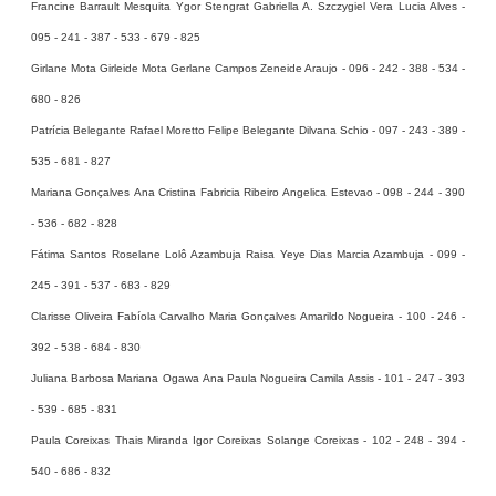
Francine Barrault Mesquita Ygor Stengrat Gabriella A. Szczygiel Vera Lucia Alves -
095 - 241 - 387 - 533 - 679 - 825
Girlane Mota Girleide Mota Gerlane Campos Zeneide Araujo - 096 - 242 - 388 - 534 -
680 - 826
Patrícia Belegante Rafael Moretto Felipe Belegante Dilvana Schio - 097 - 243 - 389 -
535 - 681 - 827
Mariana Gonçalves Ana Cristina Fabricia Ribeiro Angelica Estevao - 098 - 244 - 390
- 536 - 682 - 828
Fátima Santos Roselane Lolô Azambuja Raisa Yeye Dias Marcia Azambuja - 099 -
245 - 391 - 537 - 683 - 829
Clarisse Oliveira Fabíola Carvalho Maria Gonçalves Amarildo Nogueira - 100 - 246 -
392 - 538 - 684 - 830
Juliana Barbosa Mariana Ogawa Ana Paula Nogueira Camila Assis - 101 - 247 - 393
- 539 - 685 - 831
Paula Coreixas Thais Miranda Igor Coreixas Solange Coreixas - 102 - 248 - 394 -
540 - 686 - 832