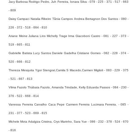
Jacy Barbosa Rodrigo Pedro, Juh Ferreira, Ionara Silva - 079 - 225 - 371 - 517 - 663
- 809
Daisy Campaci Natalia Ribeiro Tânia Campos Andrea Bertagnon Dos Santos - 080 -
226 - 372 - 518 - 664 - 810
Ariane Meine Juliana Lins Michelly Trage Irma Giacoboni Castro - 081 - 227 - 373 -
519 - 665 - 811
Gabrielle Batista Lucy Santos Daniele Gadelha Cristiane Gomes - 082 - 228 - 374 -
520 - 666 - 812
Thereza Mesquita Ygor Stengrat,Camila S Macedo,Carmen Miglioli - 083 - 229 - 375
- 521 - 667 - 813
Vilma Fazolo Thábata Fazolo, Amanda Trindade, Kelly Eduarda Passos - 084 - 230 -
376 - 522 - 668 - 814
Vanessa Ferreira Carvalho Caca Pepe Carmem Ferreira Lucimara Ferreira. - 085 -
231 - 377 - 523 - 669 - 815
Michele Mota Adalgiza Cristina, Crys Marinho, Sara Yue - 086 - 232 - 378 - 524 - 670
- 816