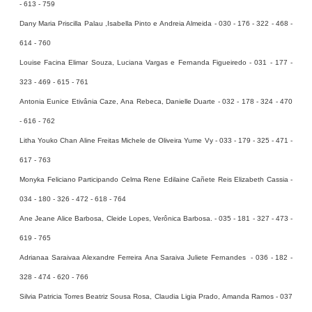
- 613 - 759
Dany Maria Priscilla Palau ,Isabella Pinto e Andreia Almeida - 030 - 176 - 322 - 468 -
614 - 760
Louise Facina Elimar Souza, Luciana Vargas e Fernanda Figueiredo - 031 - 177 -
323 - 469 - 615 - 761
Antonia Eunice Etivânia Caze, Ana Rebeca, Danielle Duarte - 032 - 178 - 324 - 470
- 616 - 762
Litha Youko Chan Aline Freitas Michele de Oliveira Yume Vy - 033 - 179 - 325 - 471 -
617 - 763
Monyka Feliciano Participando Celma Rene Edilaine Cañete Reis Elizabeth Cassia -
034 - 180 - 326 - 472 - 618 - 764
Ane Jeane Alice Barbosa, Cleide Lopes, Verônica Barbosa. - 035 - 181 - 327 - 473 -
619 - 765
Adrianaa Saraivaa Alexandre Ferreira Ana Saraiva Juliete Fernandes - 036 - 182 -
328 - 474 - 620 - 766
Silvia Patricia Torres Beatriz Sousa Rosa, Claudia Ligia Prado, Amanda Ramos - 037