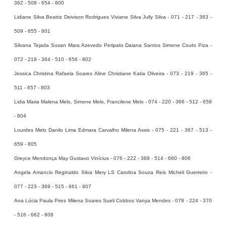
362 - 508 - 654 - 800
Lidiane Silva Beatriz Deivison Rodrigues Viviane Silva Jully Silva - 071 - 217 - 363 -
509 - 655 - 801
Silvana Tejada Susan Mara Azevedo Peripato Daiana Santos Simone Couto Piza -
072 - 218 - 364 - 510 - 656 - 802
Jessica Christina Rafaela Soares Aline Christiane Katia Oliveira - 073 - 219 - 365 -
511 - 657 - 803
Lidia Maria Malena Melo, Simone Melo, Francilene Melo - 074 - 220 - 366 - 512 - 658
- 804
Lourdes Melo Danilo Lima Edmara Carvalho Milena Assis - 075 - 221 - 367 - 513 -
659 - 805
Greyce Mendonça May Gustavo Vinícius - 076 - 222 - 368 - 514 - 660 - 806
Angela Amancio Reginaldo Silva Mery LS Carolina Souza Reis Micheli Guerreiro -
077 - 223 - 369 - 515 - 661 - 807
Ana Lúcia Paula Pires Milena Soares Sueli Cobbos Vanya Mendes - 078 - 224 - 370
- 516 - 662 - 808