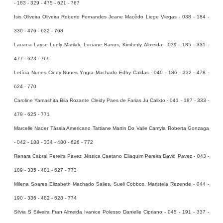
- 183 - 329 - 475 - 621 - 767
Isis Oliveira Oliveira Roberto Fernandes Jeane Macêdo Liege Viegas - 038 - 184 -
330 - 476 - 622 - 768
Lauana Layse Luely Marilak, Luciane Barros, Kimberly Almeida - 039 - 185 - 331 -
477 - 623 - 769
Letícia Nunes Cindy Nunes Yngra Machado Edhy Caldas - 040 - 186 - 332 - 478 -
624 - 770
Caroline Yamashita Biia Rozante Cleidy Paes de Farias Ju Calixto - 041 - 187 - 333 -
479 - 625 - 771
Marcelle Nader Tássia Americano Tattiane Martin Do Valle Camyla Roberta Gonzaga
- 042 - 188 - 334 - 480 - 626 - 772
Renara Cabral Pereira Pavez Jéssica Caetano Eliaquim Pereira David Pavez - 043 -
189 - 335 - 481 - 627 - 773
Milena Soares Elizabeth Machado Salles, Sueli Cobbos, Maristela Rezende - 044 -
190 - 336 - 482 - 628 - 774
Silvia S Silveira Fran Almeida Ivanice Polesso Danielle Cipriano - 045 - 191 - 337 -