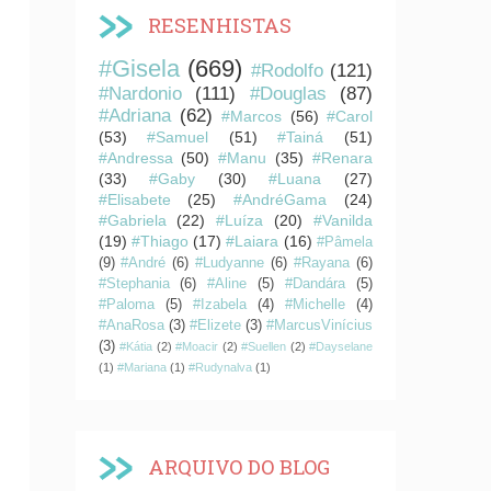
RESENHISTAS
#Gisela
(669)
#Rodolfo
(121)
#Nardonio
(111)
#Douglas
(87)
#Adriana
(62)
#Marcos
(56)
#Carol
(53)
#Samuel
(51)
#Tainá
(51)
#Andressa
(50)
#Manu
(35)
#Renara
(33)
#Gaby
(30)
#Luana
(27)
#Elisabete
(25)
#AndréGama
(24)
#Gabriela
(22)
#Luíza
(20)
#Vanilda
(19)
#Thiago
(17)
#Laiara
(16)
#Pâmela
(9)
#André
(6)
#Ludyanne
(6)
#Rayana
(6)
#Stephania
(6)
#Aline
(5)
#Dandára
(5)
#Paloma
(5)
#Izabela
(4)
#Michelle
(4)
#AnaRosa
(3)
#Elizete
(3)
#MarcusVinícius
(3)
#Kátia
(2)
#Moacir
(2)
#Suellen
(2)
#Dayselane
(1)
#Mariana
(1)
#Rudynalva
(1)
ARQUIVO DO BLOG