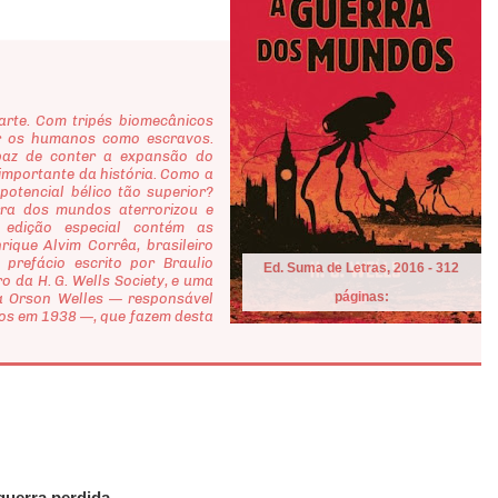
te. Com tripés biomecânicos
er os humanos como escravos.
paz de conter a expansão do
 importante da história. Como a
potencial bélico tão superior?
rra dos mundos aterrorizou e
a edição especial contém as
rique Alvim Corrêa, brasileiro
refácio escrito por Braulio
Ed. Suma de Letras, 2016 - 312
o da H. G. Wells Society, e uma
páginas:
ta Orson Welles — responsável
os em 1938 —, que fazem desta