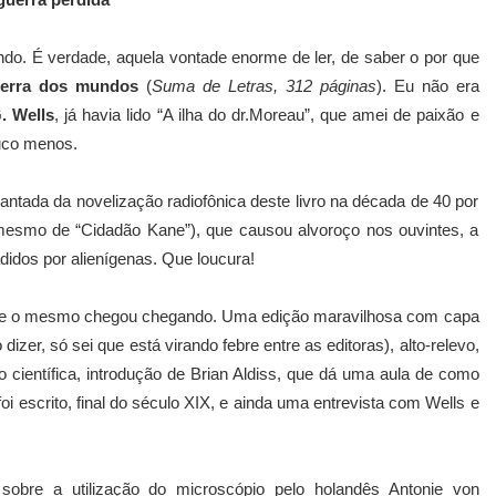
guerra perdida
do. É verdade, aquela vontade enorme de ler, de saber o por que
erra dos mundos
(
Suma de Letras, 312 páginas
). Eu não era
. Wells
, já havia lido “A ilha do dr.Moreau”, que amei de paixão e
uco menos.
ntada da novelização radiofônica deste livro na década de 40 por
esmo de “Cidadão Kane”), que causou alvoroço nos ouvintes, a
didos por alienígenas. Que loucura!
 que o mesmo chegou chegando. Uma edição maravilhosa com capa
zer, só sei que está virando febre entre as editoras), alto-relevo,
o científica, introdução de Brian Aldiss, que dá uma aula de como
i escrito, final do século XIX, e ainda uma entrevista com Wells e
sobre a utilização do microscópio pelo holandês Antonie von