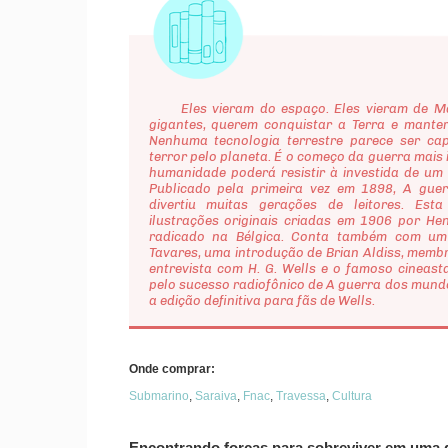
Eles vieram do espaço. Eles vieram de Mar
gigantes, querem conquistar a Terra e mant
Nenhuma tecnologia terrestre parece ser ca
terror pelo planeta. É o começo da guerra mais
humanidade poderá resistir à investida de um 
Publicado pela primeira vez em 1898, A gue
divertiu muitas gerações de leitores. Est
ilustrações originais criadas em 1906 por Hen
radicado na Bélgica. Conta também com um p
Tavares, uma introdução de Brian Aldiss, membr
entrevista com H. G. Wells e o famoso cineas
pelo sucesso radiofônico de A guerra dos mund
a edição definitiva para fãs de Wells.
Onde comprar:
Submarino
,
Saraiva
,
Fnac
,
Travessa
,
Cultura