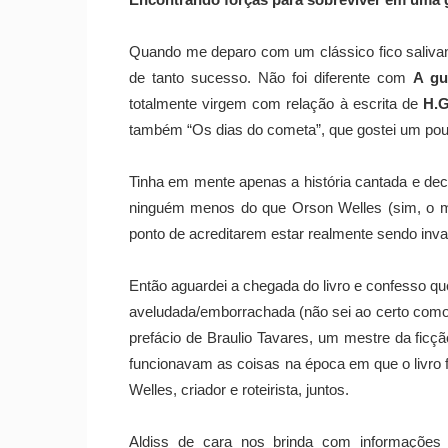
Encontrando forças para sobreviver em uma 
Quando me deparo com um clássico fico salivan
de tanto sucesso. Não foi diferente com
A gu
totalmente virgem com relação à escrita de
H.G
também “Os dias do cometa”, que gostei um po
Tinha em mente apenas a história cantada e deca
ninguém menos do que Orson Welles (sim, o m
ponto de acreditarem estar realmente sendo inva
Então aguardei a chegada do livro e confesso
aveludada/emborrachada (não sei ao certo como di
prefácio de Braulio Tavares, um mestre da ficçã
funcionavam as coisas na época em que o livro fo
Welles, criador e roteirista, juntos.
Aldiss de cara nos brinda com informações 