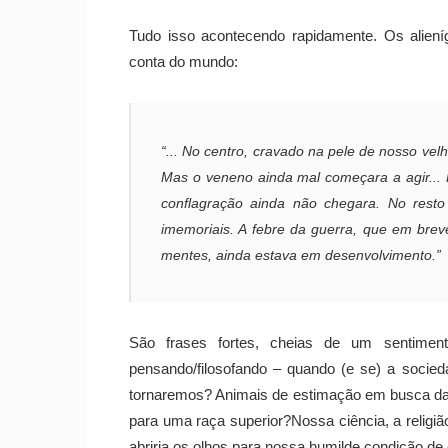
Tudo isso acontecendo rapidamente. Os aliení
conta do mundo:
“... No centro, cravado na pele de nosso ve
Mas o veneno ainda mal começara a agir... 
conflagração ainda não chegara. No rest
imemoriais. A febre da guerra, que em breve o
mentes, ainda estava em desenvolvimento.”
São frases fortes, cheias de um sentime
pensando/filosofando – quando (e se) a socieda
tornaremos? Animais de estimação em busca da s
para uma raça superior?Nossa ciência, a religiã
abriria os olhos para nossa humilde condição de