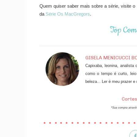
Quem quiser saber mais sobre a série, visite o
da
Série Os MacGregors
.
Top Come
GISELA MENICUCCI B
Capixaba, leonina, analista
como o tempo é curto, leio
beleza... Ler é meu prazer e
Cortes
*Sua compra através