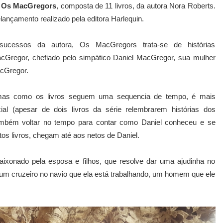
e
Os MacGregors
, composta de 11 livros, da autora Nora Roberts.
elançamento realizado pela editora Harlequin.
ucessos da autora, Os MacGregors trata-se de histórias
Gregor, chefiado pelo simpático Daniel MacGregor, sua mulher
acGregor.
 mas como os livros seguem uma sequencia de tempo, é mais
cial (apesar de dois livros da série relembrarem histórias dos
bém voltar no tempo para contar como Daniel conheceu e se
s livros, chegam até aos netos de Daniel.
xonado pela esposa e filhos, que resolve dar uma ajudinha no
r um cruzeiro no navio que ela está trabalhando, um homem que ele