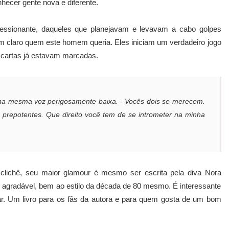
nhecer gente nova e diferente.
essionante, daqueles que planejavam e levavam a cabo golpes
bem claro quem este homem queria. Eles iniciam um verdadeiro jogo
 cartas já estavam marcadas.
na na mesma voz perigosamente baixa. - Vocês dois se merecem.
s prepotentes. Que direito você tem de se intrometer na minha
 clichê, seu maior glamour é mesmo ser escrita pela diva Nora
il e agradável, bem ao estilo da década de 80 mesmo. É interessante
ar. Um livro para os fãs da autora e para quem gosta de um bom