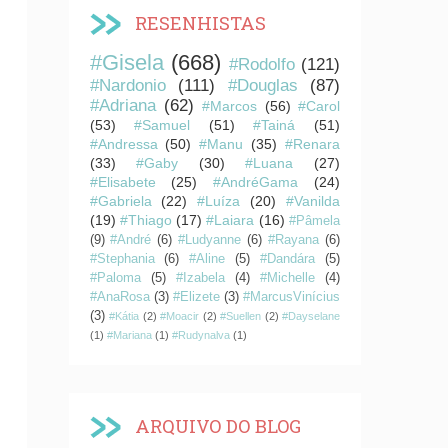
RESENHISTAS
#Gisela
(668)
#Rodolfo
(121)
#Nardonio
(111)
#Douglas
(87)
#Adriana
(62)
#Marcos
(56)
#Carol
(53)
#Samuel
(51)
#Tainá
(51)
#Andressa
(50)
#Manu
(35)
#Renara
(33)
#Gaby
(30)
#Luana
(27)
#Elisabete
(25)
#AndréGama
(24)
#Gabriela
(22)
#Luíza
(20)
#Vanilda
(19)
#Thiago
(17)
#Laiara
(16)
#Pâmela
(9)
#André
(6)
#Ludyanne
(6)
#Rayana
(6)
#Stephania
(6)
#Aline
(5)
#Dandára
(5)
#Paloma
(5)
#Izabela
(4)
#Michelle
(4)
#AnaRosa
(3)
#Elizete
(3)
#MarcusVinícius
(3)
#Kátia
(2)
#Moacir
(2)
#Suellen
(2)
#Dayselane
(1)
#Mariana
(1)
#Rudynalva
(1)
ARQUIVO DO BLOG