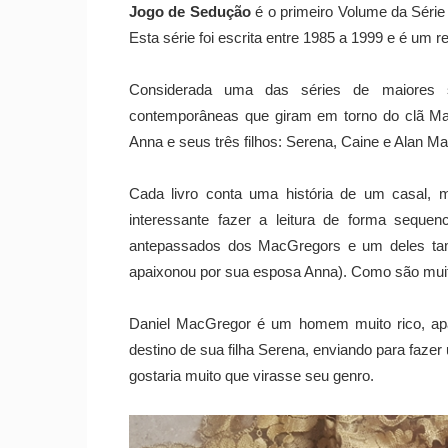
Jogo de Sedução
é o primeiro Volume da Séri
Esta série foi escrita entre 1985 a 1999 e é um r
Considerada uma das séries de maiores s
contemporâneas que giram em torno do clã Mac
Anna e seus três filhos: Serena, Caine e Alan M
Cada livro conta uma história de um casal,
interessante fazer a leitura de forma sequen
antepassados dos MacGregors e um deles tam
apaixonou por sua esposa Anna). Como são muito
Daniel MacGregor é um homem muito rico, apai
destino de sua filha Serena, enviando para faze
gostaria muito que virasse seu genro.