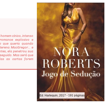
m homem cínico, intenso
 romance explosivo e
 o que queria quando
 Serena MacGregor… e
ntes, ela penetrou sua
seguido. Mas será que
odas as cartas forem
Ed. Harlequin, 2017 - 191 páginas