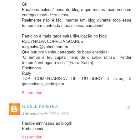
GI!
Parabéns pelos 7 anos do blog e que muitos mais venham
carregadinhos de sucesso!
Realmente não é fácil manter um blog durante todo esse
tempo com conteúdo maravilhoso, parabéns!
Participo e mais tarde sairá divulgação no blog.
RUDYNALVA CORREIA SOARES
rudynalva@yahoo.com.br
Que outubro venha carregado de boas energias!
“O tempo é teu capital; tens de o saber utilizar. Perder
tempo é estragar a vida.” (Franz Kafka)
Cheirinhos
Rudy
TOP COMENTARISTA DE OUTUBRO 3 livros, 3
ganhadores, participem.
Responder
GISELE PEREIRA
3 de outubro de 2017 às 17:09
Parabénnnnnssss ao blog!!!
Participando!
Responder