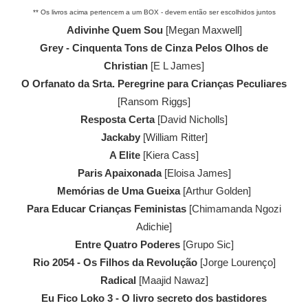
** Os livros acima pertencem a um BOX - devem então ser escolhidos juntos
Adivinhe Quem Sou
[Megan Maxwell]
Grey - Cinquenta Tons de Cinza Pelos Olhos de
Christian
[E L James]
O Orfanato da Srta. Peregrine para Crianças Peculiares
[Ransom Riggs]
Resposta Certa
[David Nicholls]
Jackaby
[William Ritter]
A Elite
[Kiera Cass]
Paris Apaixonada
[Eloisa James]
Memórias de Uma Gueixa
[Arthur Golden]
Para Educar Crianças Feministas
[Chimamanda Ngozi
Adichie]
Entre Quatro Poderes
[Grupo Sic]
Rio 2054 - Os Filhos da Revolução
[Jorge Lourenço]
Radical
[Maajid Nawaz]
Eu Fico Loko 3 - O livro secreto dos bastidores