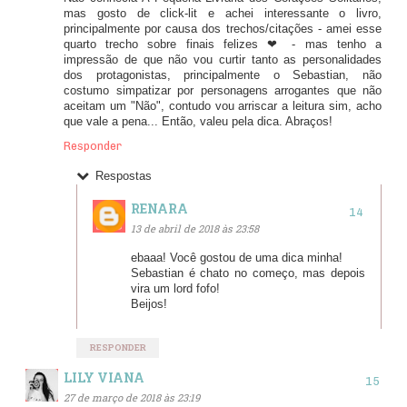
mas gosto de click-lit e achei interessante o livro,
principalmente por causa dos trechos/citações - amei esse
quarto trecho sobre finais felizes ❤ - mas tenho a
impressão de que não vou curtir tanto as personalidades
dos protagonistas, principalmente o Sebastian, não
costumo simpatizar por personagens arrogantes que não
aceitam um "Não", contudo vou arriscar a leitura sim, acho
que vale a pena... Então, valeu pela dica. Abraços!
Responder
Respostas
RENARA
13 de abril de 2018 às 23:58
ebaaa! Você gostou de uma dica minha!
Sebastian é chato no começo, mas depois
vira um lord fofo!
Beijos!
RESPONDER
LILY VIANA
27 de março de 2018 às 23:19