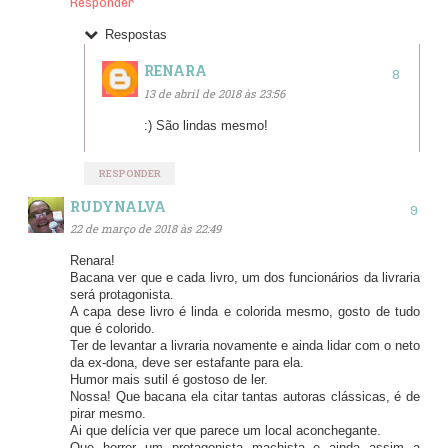
Responder
Respostas
RENARA
13 de abril de 2018 às 23:56
:) São lindas mesmo!
RESPONDER
RUDYNALVA
22 de março de 2018 às 22:49
Renara!
Bacana ver que e cada livro, um dos funcionários da livraria
será protagonista.
A capa dese livro é linda e colorida mesmo, gosto de tudo
que é colorido.
Ter de levantar a livraria novamente e ainda lidar com o neto
da ex-dona, deve ser estafante para ela.
Humor mais sutil é gostoso de ler.
Nossa! Que bacana ela citar tantas autoras clássicas, é de
pirar mesmo.
Ai que delícia ver que parece um local aconchegante.
Que horror um protagonista machista e ainda assim a