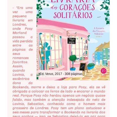
- "Era uma
vez uma
pequena
livraria em
Londres,
onde Posy
Morland
passou a
vida perdida
entre as
páginas de
seus
romances
favoritos.
Assim,
quando
Ed. Verus, 2017 - 308 páginas
Lavinia, a
excêntrica
dona da
Bookends, morre e deixa a loja para Posy, ela se vê
obrigada a colocar os livros de lado e encarar o mundo
real. Porque Posy não herdou apenas um negócio quase
falido, mas também a atenção indesejada do neto de
Lavinia, Sebastian, conhecido como o homem mais
grosseiro de Londres. Posy tem um plano astucioso e
seis meses para transformar a Bookends na livraria dos
seus sonhos — isso se Sebastian deixá-la em paz para