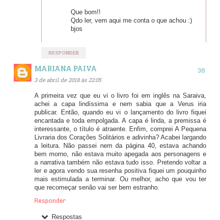
Que bom!!
Qdo ler, vem aqui me conta o que achou :)
bjos
RESPONDER
MARIANA PAIVA
3 de abril de 2018 às 22:05
A primeira vez que eu vi o livro foi em inglês na Saraiva,
achei a capa lindíssima e nem sabia que a Verus iria
publicar. Então, quando eu vi o lançamento do livro fiquei
encantada e toda empolgada. A capa é linda, a premissa é
interessante, o título é atraente. Enfim, comprei A Pequena
Livraria dos Corações Solitários e adivinha? Acabei largando
a leitura. Não passei nem da página 40, estava achando
bem morno, não estava muito apegada aos personagens e
a narrativa também não estava tudo isso. Pretendo voltar a
ler e agora vendo sua resenha positiva fiquei um pouquinho
mais estimulada a terminar. Ou melhor, acho que vou ter
que recomeçar senão vai ser bem estranho.
Responder
Respostas