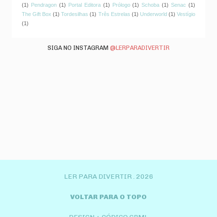
(1)
Pendragon
(1)
Portal Editora
(1)
Prólogo
(1)
Schoba
(1)
Senac
(1)
The Gift Box
(1)
Tordesilhas
(1)
Três Estrelas
(1)
Underworld
(1)
Vestígio
(1)
SIGA NO INSTAGRAM
@LERPARADIVERTIR
LER PARA DIVERTIR .
2026
VOLTAR PARA O TOPO