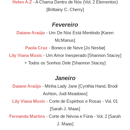
Helen A.Z
- A Chama Dentro de Nós (Vol. 2 Elementos)
[Brittainy C. Cherry]
Fevereiro
Daiane Araújo
- Um De Nós Está Mentindo [Karen
McManus]
Paola Cruz
- Boneco de Neve [Jo Nesbø]
Lily Viana Music
- Um Amor Inesperado [Shannon Stacey]
+ Todos os Sonhos Dele [Shannon Stacey]
Janeiro
Daiane Araújo
- Minha Lady Jane [Cynthia Hand, Brodi
Ashton, Jodi Meadows]
Lily Viana Music
- Corte de Espinhos e Rosas - Vol. 01
[Sarah J. Maas]
Fernanda Martins
- Corte de Névoa e Fúria - Vol. 2 [Sarah
J. Maas]