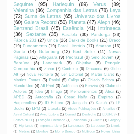
Seguinte
(95)
Harlequin
(89)
Verus
(89)
Valentina
(86)
Companhia das Letras
(78)
Leya
(72)
Suma de Letras
(65)
Universo dos Livros
(60)
Galera Record
(50)
Planeta
(47)
Aleph
(46)
Bertrand Brasil
(45)
Essência
(41)
Intrínseca
(36)
Sextante
(35)
Paralela
(30)
Pandorga
(28)
Fábrica 231
(27)
Única
(26)
Darkside Books
(21)
Draco
(19)
Fundamento
(19)
Farol Literário
(17)
Amazon
(16)
Gente
(14)
Gutenberg
(12)
Best Seller
(11)
Novas
Páginas
(11)
Alfaguara
(9)
Pedrazul
(9)
Selo Jovem
(9)
Baraúna
(8)
Landmark
(8)
Objetiva
(8)
Penguin
Companhia
(8)
Zahar
(7)
Contexto
(6)
Dracaena
(6)
Globo
Alt
(6)
Nova Fronteira
(6)
Ler Editorial
(5)
Martin Claret
(5)
Martins Fontes
(5)
Panini
(5)
Caligo
(4)
Chiado Editora
(4)
Mundo Uno
(4)
All Print
(3)
Autêntica
(3)
Benvirá
(3)
Clube de
Autores
(3)
Idea
(3)
Imago
(3)
Melhoramentos
(3)
Ática
(3)
APED
(2)
Autografia
(2)
Cosac Naify
(2)
Empíreo
(2)
Harpercollins
(2)
ID Editora
(2)
Jangada
(2)
Kazuá
(2)
LP
Books
(2)
LPM
(2)
Literata
(2)
Above Publicações
(1)
Amarilys
(1)
Astral Cultural
(1)
Avec Editora
(1)
Conrad
(1)
Desfecho
(1)
EDUFES
(1)
Editora NCO
(1)
Estação Liberdade
(1)
Folheando
(1)
Giostri
(1)
Gregory
(1)
Highlands
(1)
Imprensa Livre
(1)
Landscape
(1)
Larousse
(1)
Litteris
(1)
Madras
(1)
Moinhos
(1)
Morro Branco
(1)
Multifoco
(1)
Novas Ideias