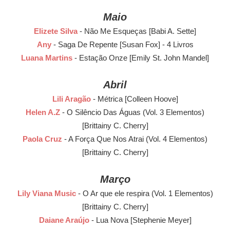
Maio
Elizete Silva
- Não Me Esqueças [Babi A. Sette]
Any
- Saga De Repente [Susan Fox] - 4 Livros
Luana Martins
- Estação Onze [Emily St. John Mandel]
Abril
Lili Aragão
- Métrica [Colleen Hoove]
Helen A.Z
- O Silêncio Das Águas (Vol. 3 Elementos)
[Brittainy C. Cherry]
Paola Cruz
- A Força Que Nos Atrai (Vol. 4 Elementos)
[Brittainy C. Cherry]
Março
Lily Viana Music
- O Ar que ele respira (Vol. 1 Elementos)
[Brittainy C. Cherry]
Daiane Araújo
- Lua Nova [Stephenie Meyer]