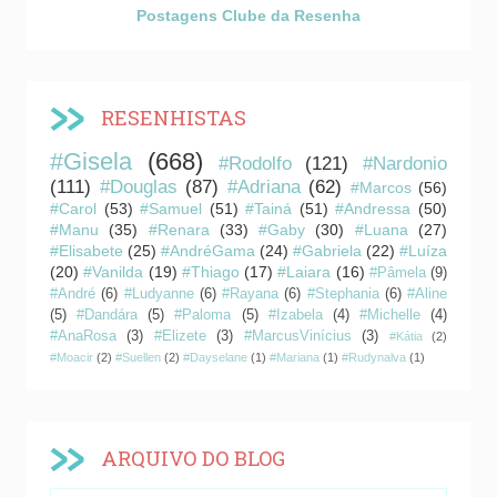
Postagens Clube da Resenha
RESENHISTAS
#Gisela
(668)
#Rodolfo
(121)
#Nardonio
(111)
#Douglas
(87)
#Adriana
(62)
#Marcos
(56)
#Carol
(53)
#Samuel
(51)
#Tainá
(51)
#Andressa
(50)
#Manu
(35)
#Renara
(33)
#Gaby
(30)
#Luana
(27)
#Elisabete
(25)
#AndréGama
(24)
#Gabriela
(22)
#Luíza
(20)
#Vanilda
(19)
#Thiago
(17)
#Laiara
(16)
#Pâmela
(9)
#André
(6)
#Ludyanne
(6)
#Rayana
(6)
#Stephania
(6)
#Aline
(5)
#Dandára
(5)
#Paloma
(5)
#Izabela
(4)
#Michelle
(4)
#AnaRosa
(3)
#Elizete
(3)
#MarcusVinícius
(3)
#Kátia
(2)
#Moacir
(2)
#Suellen
(2)
#Dayselane
(1)
#Mariana
(1)
#Rudynalva
(1)
ARQUIVO DO BLOG