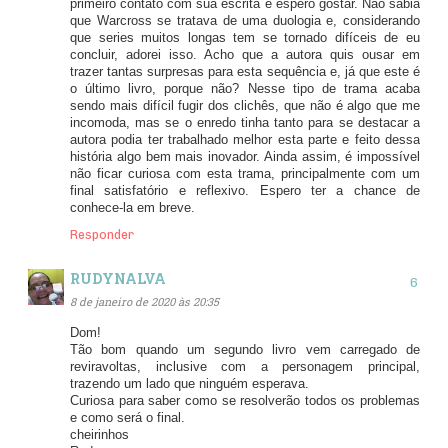
primeiro contato com sua escrita e espero gostar. Não sabia
que Warcross se tratava de uma duologia e, considerando
que series muitos longas tem se tornado difíceis de eu
concluir, adorei isso. Acho que a autora quis ousar em
trazer tantas surpresas para esta sequência e, já que este é
o último livro, porque não? Nesse tipo de trama acaba
sendo mais difícil fugir dos clichês, que não é algo que me
incomoda, mas se o enredo tinha tanto para se destacar a
autora podia ter trabalhado melhor esta parte e feito dessa
história algo bem mais inovador. Ainda assim, é impossível
não ficar curiosa com esta trama, principalmente com um
final satisfatório e reflexivo. Espero ter a chance de
conhece-la em breve.
Responder
RUDYNALVA
8 de janeiro de 2020 às 20:35
Dom!
Tão bom quando um segundo livro vem carregado de
reviravoltas, inclusive com a personagem principal,
trazendo um lado que ninguém esperava.
Curiosa para saber como se resolverão todos os problemas
e como será o final.
cheirinhos