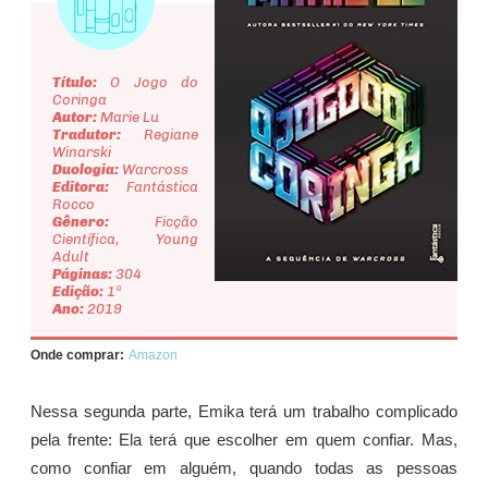
Título:
O Jogo do
Coringa
Autor:
Marie Lu
Tradutor:
Regiane
Winarski
Duologia:
Warcross
Editora:
Fantástica
Rocco
Gênero:
Ficção
Científica, Young
Adult
Páginas:
304
Edição:
1ª
Ano:
2019
Onde comprar:
Amazon
Nessa segunda parte, Emika terá um trabalho complicado
pela frente: Ela terá que escolher em quem confiar. Mas,
como confiar em alguém, quando todas as pessoas