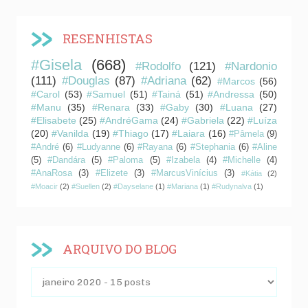
RESENHISTAS
#Gisela
(668)
#Rodolfo
(121)
#Nardonio
(111)
#Douglas
(87)
#Adriana
(62)
#Marcos
(56)
#Carol
(53)
#Samuel
(51)
#Tainá
(51)
#Andressa
(50)
#Manu
(35)
#Renara
(33)
#Gaby
(30)
#Luana
(27)
#Elisabete
(25)
#AndréGama
(24)
#Gabriela
(22)
#Luíza
(20)
#Vanilda
(19)
#Thiago
(17)
#Laiara
(16)
#Pâmela
(9)
#André
(6)
#Ludyanne
(6)
#Rayana
(6)
#Stephania
(6)
#Aline
(5)
#Dandára
(5)
#Paloma
(5)
#Izabela
(4)
#Michelle
(4)
#AnaRosa
(3)
#Elizete
(3)
#MarcusVinícius
(3)
#Kátia
(2)
#Moacir
(2)
#Suellen
(2)
#Dayselane
(1)
#Mariana
(1)
#Rudynalva
(1)
ARQUIVO DO BLOG