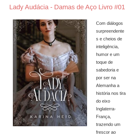
Lady Audácia - Damas de Aço Livro #01
Com diálogos
surpreendente
s e cheios de
inteligência,
humor e um
toque de
sabedoria e
por ser na
Alemanha a
história nos tira
do eixo
Inglaterra-
França,
trazendo um
frescor ao