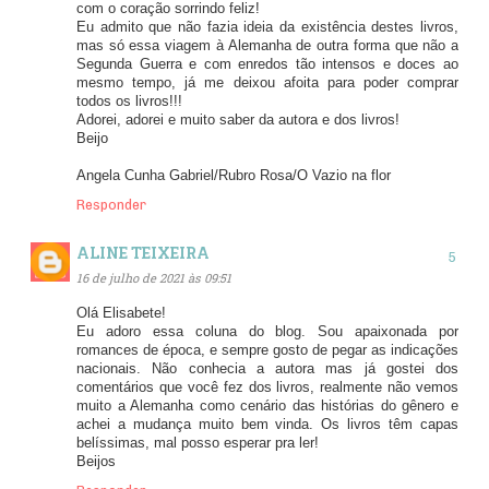
com o coração sorrindo feliz!
Eu admito que não fazia ideia da existência destes livros,
mas só essa viagem à Alemanha de outra forma que não a
Segunda Guerra e com enredos tão intensos e doces ao
mesmo tempo, já me deixou afoita para poder comprar
todos os livros!!!
Adorei, adorei e muito saber da autora e dos livros!
Beijo
Angela Cunha Gabriel/Rubro Rosa/O Vazio na flor
Responder
ALINE TEIXEIRA
16 de julho de 2021 às 09:51
Olá Elisabete!
Eu adoro essa coluna do blog. Sou apaixonada por
romances de época, e sempre gosto de pegar as indicações
nacionais. Não conhecia a autora mas já gostei dos
comentários que você fez dos livros, realmente não vemos
muito a Alemanha como cenário das histórias do gênero e
achei a mudança muito bem vinda. Os livros têm capas
belíssimas, mal posso esperar pra ler!
Beijos