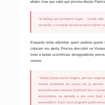
abater, mas que sabe que precisa afastar Patríc
“A beleza em primeiro lugar... Vocês sã
coração, o coração só serve para sofrer e f
Enquanto tenta adivinhar quem poderia querer
colocam em alerta. Precisa descobrir se Vivian
meio a tantas ocorrências desagradáveis precisa
venera:
“Talvez fosse muito magro, pernas magra
tempo cuidando do corpo; eu já perdia 
escondia nem tentava disfarçá-los; o corpo
encostados na parede e em uma boia na
secundário. E por isso ninguém podia se co