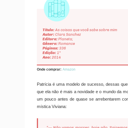
Título:
As coisas que você sabe sobre mim
Autor:
Clara Sanchez
Editora:
Planeta;
Gênero:
Romance
Páginas:
336
Edição:
1ª
Ano:
2014
Onde comprar:
Amazon
Patrícia é uma modelo de sucesso, dessas que
que ela não é mais a novidade e o mundo da mod
um pouco antes de quase se arrebentarem com
mística Viviana:
“— Não vamos morrer, hoje não. Sairemos