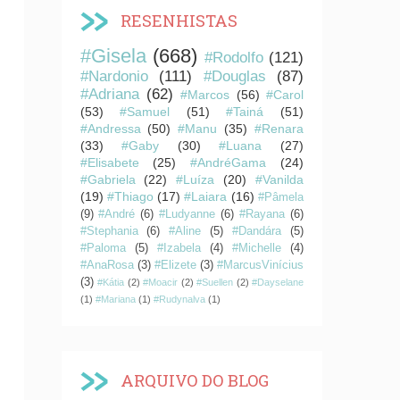
RESENHISTAS
#Gisela
(668)
#Rodolfo
(121)
#Nardonio
(111)
#Douglas
(87)
#Adriana
(62)
#Marcos
(56)
#Carol
(53)
#Samuel
(51)
#Tainá
(51)
#Andressa
(50)
#Manu
(35)
#Renara
(33)
#Gaby
(30)
#Luana
(27)
#Elisabete
(25)
#AndréGama
(24)
#Gabriela
(22)
#Luíza
(20)
#Vanilda
(19)
#Thiago
(17)
#Laiara
(16)
#Pâmela
(9)
#André
(6)
#Ludyanne
(6)
#Rayana
(6)
#Stephania
(6)
#Aline
(5)
#Dandára
(5)
#Paloma
(5)
#Izabela
(4)
#Michelle
(4)
#AnaRosa
(3)
#Elizete
(3)
#MarcusVinícius
(3)
#Kátia
(2)
#Moacir
(2)
#Suellen
(2)
#Dayselane
(1)
#Mariana
(1)
#Rudynalva
(1)
ARQUIVO DO BLOG