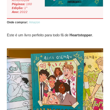
Almanaque
Páginas:
160
Edição:
1ª
Ano:
2022
Onde comprar:
Amazon
Este é um livro perfeito para todo fã de
Heartstopper
.