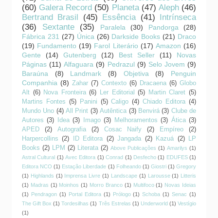
(60)
Galera Record
(50)
Planeta
(47)
Aleph
(46)
Bertrand Brasil
(45)
Essência
(41)
Intrínseca
(36)
Sextante
(35)
Paralela
(30)
Pandorga
(28)
Fábrica 231
(27)
Única
(26)
Darkside Books
(21)
Draco
(19)
Fundamento
(19)
Farol Literário
(17)
Amazon
(16)
Gente
(14)
Gutenberg
(12)
Best Seller
(11)
Novas
Páginas
(11)
Alfaguara
(9)
Pedrazul
(9)
Selo Jovem
(9)
Baraúna
(8)
Landmark
(8)
Objetiva
(8)
Penguin
Companhia
(8)
Zahar
(7)
Contexto
(6)
Dracaena
(6)
Globo
Alt
(6)
Nova Fronteira
(6)
Ler Editorial
(5)
Martin Claret
(5)
Martins Fontes
(5)
Panini
(5)
Caligo
(4)
Chiado Editora
(4)
Mundo Uno
(4)
All Print
(3)
Autêntica
(3)
Benvirá
(3)
Clube de
Autores
(3)
Idea
(3)
Imago
(3)
Melhoramentos
(3)
Ática
(3)
APED
(2)
Autografia
(2)
Cosac Naify
(2)
Empíreo
(2)
Harpercollins
(2)
ID Editora
(2)
Jangada
(2)
Kazuá
(2)
LP
Books
(2)
LPM
(2)
Literata
(2)
Above Publicações
(1)
Amarilys
(1)
Astral Cultural
(1)
Avec Editora
(1)
Conrad
(1)
Desfecho
(1)
EDUFES
(1)
Editora NCO
(1)
Estação Liberdade
(1)
Folheando
(1)
Giostri
(1)
Gregory
(1)
Highlands
(1)
Imprensa Livre
(1)
Landscape
(1)
Larousse
(1)
Litteris
(1)
Madras
(1)
Moinhos
(1)
Morro Branco
(1)
Multifoco
(1)
Novas Ideias
(1)
Pendragon
(1)
Portal Editora
(1)
Prólogo
(1)
Schoba
(1)
Senac
(1)
The Gift Box
(1)
Tordesilhas
(1)
Três Estrelas
(1)
Underworld
(1)
Vestígio
(1)