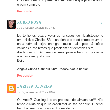
E é claro que vou querer ler o Almanaque que já achei lindo
e bem completo
Responder
RUBRO ROSA
19 de janeiro de 2023 às 07:40
Eu tenho os quatro volumes lançados de Heartstopper e
amo Nick e Charlie! São quadrinhos que só entregam amor,
nada além disso(tá, entregam muito mais, pois há lições
valiosas e até temas que precisam ser debatidos sim)
Ainda não li o Almanaque, mas parece bem um presente
aos fãs e eu gosto disso!!!
Beijo
Angela Cunha Gabriel/Rubro Rosa/O Vazio na flor
Responder
LARISSA OLIVEIRA
19 de janeiro de 2023 às 10:10
Oi, André! Que legal essa proposta do almanaque!!! Não
tenho dúvida de que irá conquistar os fãs da série. E achei
bem bacana todo o conteúdo que ele traz.