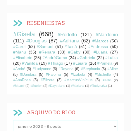
RESENHISTAS
#Gisela
(668)
#Rodolfo
(121)
#Nardonio
(111)
#Douglas
(87)
#Adriana
(62)
#Marcos
(56)
#Carol
(53)
#Samuel
(51)
#Tainá
(51)
#Andressa
(50)
#Manu
(35)
#Renara
(33)
#Gaby
(30)
#Luana
(27)
#Elisabete
(25)
#AndréGama
(24)
#Gabriela
(22)
#Luíza
(20)
#Vanilda
(19)
#Thiago
(17)
#Laiara
(16)
#Pâmela
(9)
#André
(6)
#Ludyanne
(6)
#Rayana
(6)
#Stephania
(6)
#Aline
(5)
#Dandára
(5)
#Paloma
(5)
#Izabela
(4)
#Michelle
(4)
#AnaRosa
(3)
#Elizete
(3)
#MarcusVinícius
(3)
#Kátia
(2)
#Moacir
(2)
#Suellen
(2)
#Dayselane
(1)
#Mariana
(1)
#Rudynalva
(1)
ARQUIVO DO BLOG