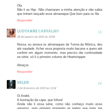
Ola
Não li as Hqs .Não chamaram a minha atenção e não sabia
que tinham lançado esse almanaque.Que bom para os fãs .
Responder
LUDYANNE CARVALHO
28 de janeiro de 2023 às 22:08
Nossa, eu amava os almanaques da Turma da Mônica, deu
até saudade. Achei essa proposta muito bacana e quero até
conferir em algum momento, mas preciso dar continuidade
na série; só li o primeiro volume de Heartstopper.
Abraços
Responder
HELEN
2 de fevereiro de 2023 às 12:24
Oi André,
A ilustração da capa, que fofura!
Ainda não li essa série, como não conheço muito esse
universo, num primeiro momento as partes que mais me