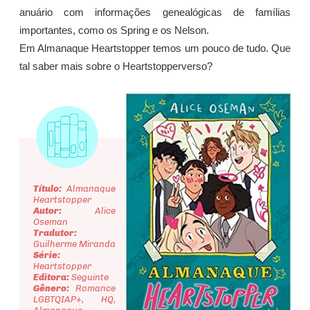
anuário com informações genealógicas de famílias
importantes, como os Spring e os Nelson.
Em Almanaque Heartstopper temos um pouco de tudo. Que
tal saber mais sobre o Heartstopperverso?
Título:
Almanaque
Heartstopper
Autor:
Alice
Oseman
Tradutor:
Guilherme Miranda
Série:
Heartstopper
Editora:
Seguinte
Gênero:
Romance
LGBTQIAP+, HQ,